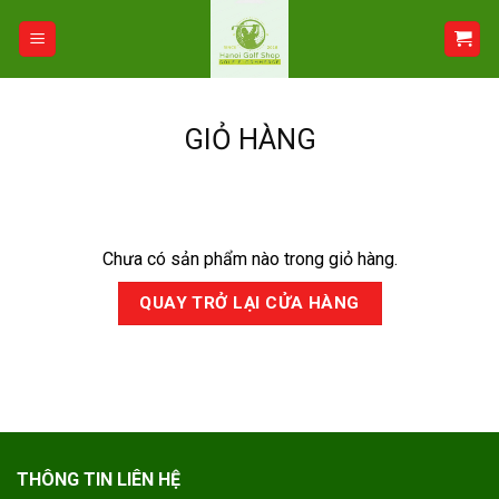
Bỏ
qua
nội
dung
GIỎ HÀNG
Chưa có sản phẩm nào trong giỏ hàng.
QUAY TRỞ LẠI CỬA HÀNG
THÔNG TIN LIÊN HỆ