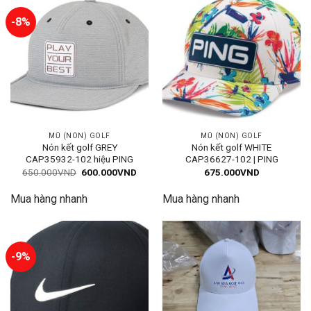
-8%
MŨ (NÓN) GOLF
MŨ (NÓN) GOLF
Nón kết golf GREY
Nón kết golf WHITE
CAP35932-102 hiệu PING
CAP36627-102 | PING
Giá
Giá
650.000
VND
600.000
VND
675.000
VND
gốc
hiện
là:
tại
Mua hàng nhanh
Mua hàng nhanh
650.000VND.
là:
600.000VND.
-9%