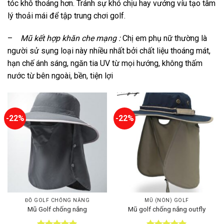
tóc khô thoáng hơn. Tránh sự khó chịu hay vướng víu tạo tâm
lý thoải mái để tập trung chơi golf.
–
Mũ kết hợp khăn che mạng :
Chị em phụ nữ thường là
người sử sụng loại này nhiều nhất bởi chất liệu thoáng mát,
hạn chế ánh sáng, ngăn tia UV từ mọi hướng, không thấm
nước từ bên ngoài, bền, tiện lợi
-22%
-22%
ĐỒ GOLF CHỐNG NẮNG
MŨ (NÓN) GOLF
Mũ Golf chống nắng
Mũ golf chống nắng outfly