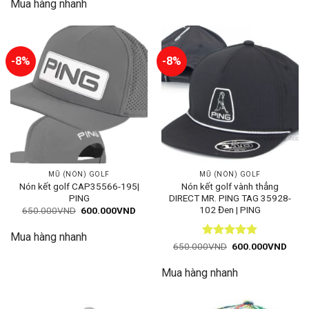
Mua hàng nhanh
650.000VND.
là:
600.000VND.
-8%
-8%
MŨ (NÓN) GOLF
MŨ (NÓN) GOLF
Nón kết golf CAP35566-195|
Nón kết golf vành thẳng
PING
DIRECT MR. PING TAG 35928-
102 Đen | PING
Giá
Giá
650.000
VND
600.000
VND
gốc
hiện
là:
tại
Mua hàng nhanh
650.000VND.
là:
600.000VND.
Được xếp
Giá
Giá
650.000
VND
600.000
VND
gốc
hiện
hạng
5
5
là:
tại
sao
Mua hàng nhanh
650.000VND.
là:
600.