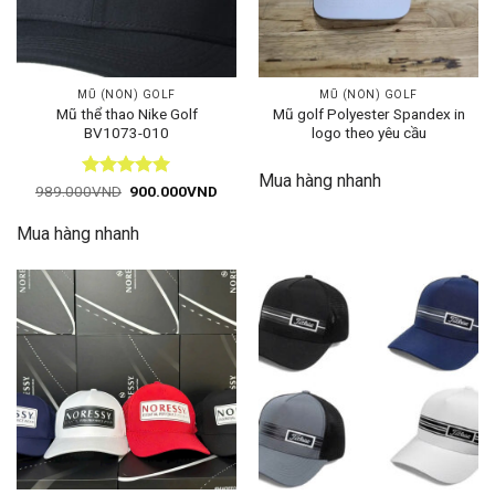
MŨ (NÓN) GOLF
MŨ (NÓN) GOLF
Mũ thể thao Nike Golf
Mũ golf Polyester Spandex in
BV1073-010
logo theo yêu cầu
Mua hàng nhanh
Được xếp
Giá
Giá
989.000
VND
900.000
VND
gốc
hiện
hạng
5
5
là:
tại
sao
Mua hàng nhanh
989.000VND.
là:
900.000VND.