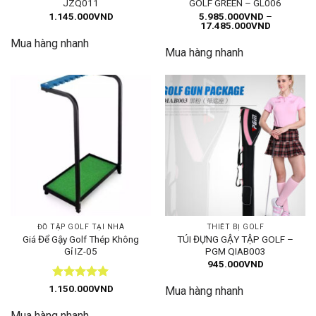
JZQ011
GOLF GREEN – GL006
1.145.000
VND
5.985.000
VND
–
Khoảng
17.485.000
VND
giá:
Mua hàng nhanh
từ
Mua hàng nhanh
5.985.00
đến
17.485.0
ĐỒ TẬP GOLF TẠI NHÀ
THIẾT BỊ GOLF
Giá Để Gậy Golf Thép Không
TÚI ĐỰNG GẬY TẬP GOLF –
Gỉ IZ-05
PGM QIAB003
945.000
VND
Được xếp
1.150.000
VND
Mua hàng nhanh
hạng
5
5
sao
Mua hàng nhanh