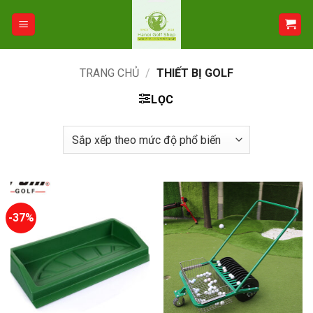
Bỏ
qua
nội
dung
TRANG CHỦ
/
THIẾT BỊ GOLF
LỌC
-37%