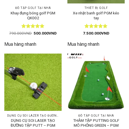
ĐỒ TẬP GOLF TẠI NHÀ
THIẾT BỊ GOLF
Khay đựng bóng golf PGM
Xe nhặt banh golf PGM kéo
QK002
tay
Được xếp
Giá
Giá
Được xếp
790.000
VND
500.000
VND
7.500.000
VND
gốc
hiện
hạng
5
5
hạng
5
5
là:
tại
sao
sao
Mua hàng nhanh
Mua hàng nhanh
790.000VND.
là:
500.000VND.
DỤNG CỤ SOI LAZER TẠO ĐƯỜNG TẬP
ĐỒ TẬP GOLF TẠI NHÀ
DỤNG CỤ SOI LASER TẠO
THẢM TẬP PUTTING GOLF
ĐƯỜNG TẬP PUTT – PGM
MÔ PHỎNG GREEN – PGM