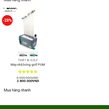
-28%
THIẾT BỊ GOLF
Máy nhả bóng golf PGM
Được xếp
3.900.000
VND
Giá
Giá
2.800.000
VND
hạng
5
5
gốc
hiện
sao
là:
tại
Mua hàng nhanh
3.900.000VND.
là:
2.800.000VND.