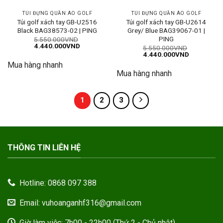
TÚI ĐỰNG QUẦN ÁO GOLF
TÚI ĐỰNG QUẦN ÁO GOLF
Túi golf xách tay GB-U2516
Túi golf xách tay GB-U2614
Black BAG38573-02 | PING
Grey/ Blue BAG39067-01 |
PING
5.550.000
VND
Giá
Giá
4.440.000
VND
5.550.000
VND
gốc
hiện
Giá
Giá
4.440.000
VND
là:
tại
gốc
hiện
Mua hàng nhanh
5.550.000VND.
là:
là:
tại
4.440.000VND.
Mua hàng nhanh
5.550.000VND.
là:
4.440.000
1
2
3
THÔNG TIN LIÊN HỆ
Hotline: 0868 097 388
Email: vuhoanganhf316@gmail.com
Giờ làm việc: 7h00 - 22h00 (Thứ 2 - Chủ nhật)