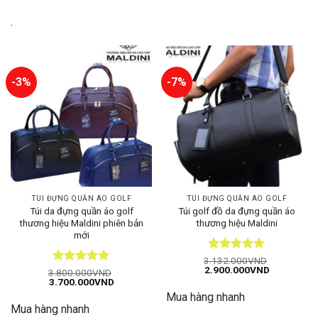
.
-3%
-7%
TÚI ĐỰNG QUẦN ÁO GOLF
TÚI ĐỰNG QUẦN ÁO GOLF
Túi da đựng quần áo golf
Túi golf đồ da đựng quần áo
thương hiệu Maldini phiên bản
thương hiệu Maldini
mới
Được xếp
3.132.000
VND
Giá
Giá
2.900.000
VND
hạng
5
5
Được xếp
3.800.000
VND
gốc
hiện
Giá
Giá
3.700.000
VND
sao
hạng
5
5
là:
tại
gốc
hiện
sao
Mua hàng nhanh
3.132.000VND.
là:
là:
tại
2.900.000
Mua hàng nhanh
3.800.000VND.
là: