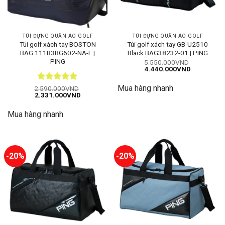
TÚI ĐỰNG QUẦN ÁO GOLF
TÚI ĐỰNG QUẦN ÁO GOLF
Túi golf xách tay BOSTON
Túi golf xách tay GB-U2510
BAG 111B3BG602-NA-F |
Black BAG38232-01 | PING
PING
5.550.000
VND
Giá
Giá
4.440.000
VND
gốc
hiện
là:
tại
Mua hàng nhanh
Được xếp
5.550.000VND.
là:
2.590.000
VND
Giá
Giá
4.440.000
2.331.000
VND
hạng
5
5
gốc
hiện
sao
là:
tại
Mua hàng nhanh
2.590.000VND.
là:
2.331.000VND.
-20%
-20%