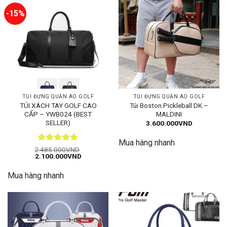
-15%
TÚI ĐỰNG QUẦN ÁO GOLF
TÚI ĐỰNG QUẦN ÁO GOLF
TÚI XÁCH TAY GOLF CAO
Túi Boston Pickleball DK –
CẤP – YWB024 (BEST
MALDINI
SELLER)
3.600.000
VND
Mua hàng nhanh
Được xếp
2.485.000
VND
Giá
Giá
2.100.000
VND
hạng
5
5
gốc
hiện
sao
là:
tại
Mua hàng nhanh
2.485.000VND.
là:
2.100.000VND.