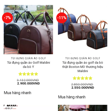
3.700.000VND.
-7%
-11%
TÚI ĐỰNG QUẦN ÁO GOLF
TÚI ĐỰNG QUẦN ÁO GOLF
Túi đựng quần áo Golf Maldini
Túi đựng quần áo golf da bò
da bò Ý
thật Boston M3 thương hiệu
Maldini
Được xếp
3.132.000
VND
Giá
Giá
2.900.000
VND
hạng
5
5
Được xếp
2.850.000
VND
gốc
hiện
Giá
Giá
2.550.000
VND
sao
hạng
5
5
là:
tại
gốc
hiện
sao
Mua hàng nhanh
3.132.000VND.
là:
là:
tại
2.900.000VND.
Mua hàng nhanh
2.850.000VND.
là:
2.550.000