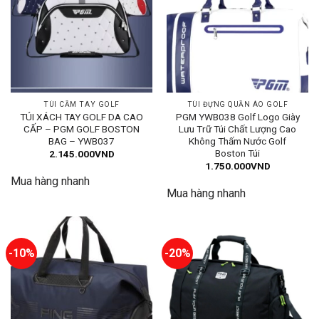
TÚI CẦM TAY GOLF
TÚI ĐỰNG QUẦN ÁO GOLF
TÚI XÁCH TAY GOLF DA CAO
PGM YWB038 Golf Logo Giày
CẤP – PGM GOLF BOSTON
Lưu Trữ Túi Chất Lượng Cao
BAG – YWB037
Không Thấm Nước Golf
Boston Túi
2.145.000
VND
1.750.000
VND
Mua hàng nhanh
Mua hàng nhanh
-10%
-20%