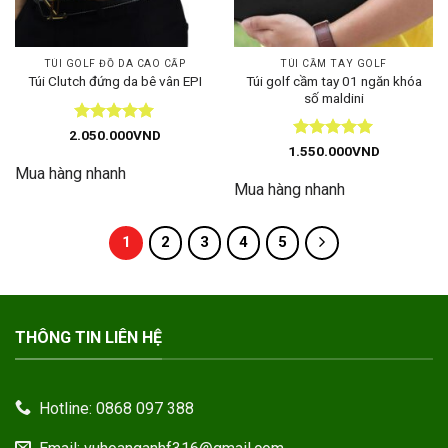
TÚI GOLF ĐỒ DA CAO CẤP
TÚI CẦM TAY GOLF
Túi golf cầm tay 01 ngăn khóa
Túi Clutch đứng da bê vân EPI
số maldini
Được xếp
2.050.000
VND
hạng
5
5
Được xếp
1.550.000
VND
sao
hạng
5
5
Mua hàng nhanh
sao
Mua hàng nhanh
1
2
3
4
5
THÔNG TIN LIÊN HỆ
Hotline: 0868 097 388