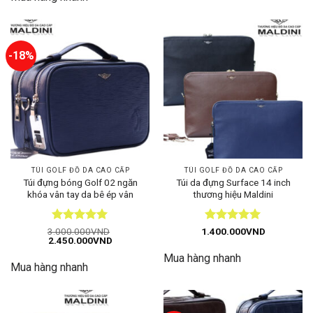
3.700.000VND.
-18%
TÚI GOLF ĐỒ DA CAO CẤP
TÚI GOLF ĐỒ DA CAO CẤP
Túi đựng bóng Golf 02 ngăn
Túi da đựng Surface 14 inch
khóa vân tay da bê ép vân
thương hiệu Maldini
Được xếp
Được xếp
3.000.000
VND
1.400.000
VND
Giá
Giá
2.450.000
VND
hạng
5
5
hạng
5
5
gốc
hiện
sao
sao
Mua hàng nhanh
là:
tại
Mua hàng nhanh
3.000.000VND.
là:
2.450.000VND.