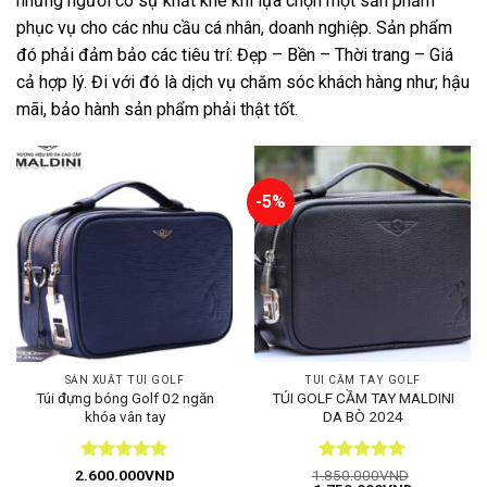
những người có sự khắt khe khi lựa chọn một sản phẩm
phục vụ cho các nhu cầu cá nhân, doanh nghiệp. Sản phẩm
đó phải đảm bảo các tiêu trí: Đẹp – Bền – Thời trang – Giá
cả hợp lý. Đi với đó là dịch vụ chăm sóc khách hàng như; hậu
mãi, bảo hành sản phẩm phải thật tốt.
-5%
SẢN XUẤT TÚI GOLF
TÚI CẦM TAY GOLF
Túi đựng bóng Golf 02 ngăn
TÚI GOLF CẦM TAY MALDINI
khóa vân tay
DA BÒ 2024
Được xếp
Được xếp
2.600.000
VND
1.850.000
VND