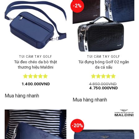
-2%
TÚI CẦM TAY GOLF
TÚI CẦM TAY GOLF
Túi đeo chéo da bò thật
Túi đựng bóng Golf 02 ngăn
thương hiệu Maldini
da cá sấu
Được xếp
Được xếp
1.400.000
VND
4.850.000
VND
Giá
Giá
4.750.000
VND
hạng
5
5
hạng
5
5
gốc
hiện
sao
sao
Mua hàng nhanh
là:
tại
Mua hàng nhanh
4.850.000VND.
là:
4.750.000
-20%