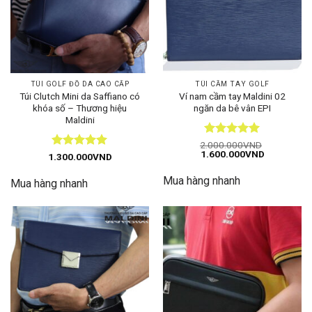
TÚI GOLF ĐỒ DA CAO CẤP
TÚI CẦM TAY GOLF
Túi Clutch Mini da Saffiano có
Ví nam cầm tay Maldini 02
khóa số – Thương hiệu
ngăn da bê vân EPI
Maldini
Được xếp
2.000.000
VND
Giá
Giá
1.600.000
VND
hạng
5
5
Được xếp
1.300.000
VND
gốc
hiện
sao
hạng
5
5
là:
tại
sao
Mua hàng nhanh
2.000.000VND.
là:
Mua hàng nhanh
1.600.000