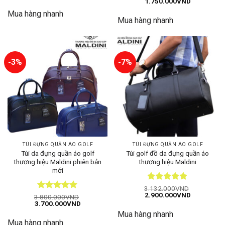
Giá
Giá
1.750.000
VND
hạng
5
5
hạng
5
5
gốc
hiện
sao
sao
Mua hàng nhanh
là:
tại
Mua hàng nhanh
1.850.000VND.
là:
1.750.000
-3%
-7%
TÚI ĐỰNG QUẦN ÁO GOLF
TÚI ĐỰNG QUẦN ÁO GOLF
Túi da đựng quần áo golf
Túi golf đồ da đựng quần áo
thương hiệu Maldini phiên bản
thương hiệu Maldini
mới
Được xếp
3.132.000
VND
Giá
Giá
2.900.000
VND
hạng
5
5
Được xếp
3.800.000
VND
gốc
hiện
Giá
Giá
3.700.000
VND
sao
hạng
5
5
là:
tại
gốc
hiện
sao
Mua hàng nhanh
3.132.000VND.
là:
là:
tại
2.900.000
Mua hàng nhanh
3.800.000VND.
là: