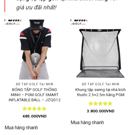
giá ưu đãi nhất
!
ĐỒ TẬP GOLF TẠI NHÀ
ĐỒ TẬP GOLF TẠI NHÀ
BÓNG TẬP GOLF THÔNG
Khung tập swing tại nhà kích
MINH – PGM GOLF SMART
thước 2.5×2.5m hãng PGM
INFLATABLE BALL – JZQ012
Được xếp
3.800.000
VND
hạng
5
5
Được xếp
485.000
VND
sao
hạng
5
5
Mua hàng nhanh
sao
Mua hàng nhanh