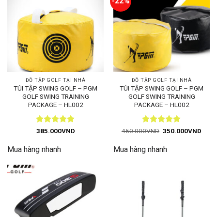
-22%
ĐỒ TẬP GOLF TẠI NHÀ
ĐỒ TẬP GOLF TẠI NHÀ
TÚI TẬP SWING GOLF – PGM
TÚI TẬP SWING GOLF – PGM
GOLF SWING TRAINING
GOLF SWING TRAINING
PACKAGE – HL002
PACKAGE – HL002
Được xếp
Được xếp
Giá
Giá
385.000
VND
450.000
VND
350.000
VND
gốc
hiện
hạng
5
5
hạng
5
5
là:
tại
sao
sao
Mua hàng nhanh
Mua hàng nhanh
450.000VND.
là:
350.