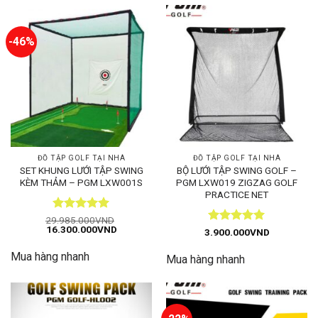
-46%
ĐỒ TẬP GOLF TẠI NHÀ
ĐỒ TẬP GOLF TẠI NHÀ
SET KHUNG LƯỚI TẬP SWING
BỘ LƯỚI TẬP SWING GOLF –
KÈM THẢM – PGM LXW001S
PGM LXW019 ZIGZAG GOLF
PRACTICE NET
Được xếp
29.985.000
VND
Giá
Giá
16.300.000
VND
hạng
5
5
Được xếp
3.900.000
VND
gốc
hiện
sao
hạng
5
5
là:
tại
sao
Mua hàng nhanh
29.985.000VND.
là:
Mua hàng nhanh
16.300.000VND.