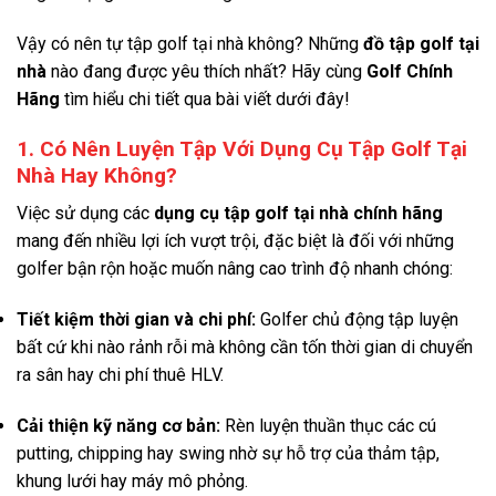
Vậy có nên tự tập golf tại nhà không? Những
đồ tập golf tại
nhà
nào đang được yêu thích nhất? Hãy cùng
Golf Chính
Hãng
tìm hiểu chi tiết qua bài viết dưới đây
!
1. Có Nên Luyện Tập Với Dụng Cụ Tập Golf Tại
Nhà Hay Không?
Việc sử dụng các
dụng cụ tập golf tại nhà chính hãng
mang đến nhiều lợi ích vượt trội, đặc biệt là đối với những
golfer bận rộn hoặc muốn nâng cao trình độ nhanh chóng
:
Tiết kiệm thời gian và chi phí:
Golfer chủ động tập luyện
bất cứ khi nào rảnh rỗi mà không cần tốn thời gian di chuyển
ra sân hay chi phí thuê HLV
.
Cải thiện kỹ năng cơ bản:
Rèn luyện thuần thục các cú
putting, chipping hay swing nhờ sự hỗ trợ của thảm tập,
khung lưới hay máy mô phỏng
.