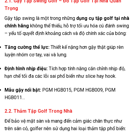
2.1. Gậy Tập Swing Golf – Đồ Tập Golf Tại Nhà Quan
Trọng
Gậy tập swing là một trong những
dụng cụ tập golf tại nhà
chính hãng
không thể thiếu, hỗ trợ tối ưu hóa cú đánh swing
– yếu tố quyết định khoảng cách và độ chính xác của bóng
:
Tăng cường thể lực:
Thiết kế nặng hơn gậy thật giúp rèn
luyện nhóm cơ tay, vai và lưng
.
Định hình nhịp điệu:
Tích hợp tính năng căn chỉnh nhịp độ,
hạn chế tối đa các lỗi sai phổ biến như slice hay hook
.
Mẫu gậy nổi bật:
PGM HGB015, PGM HGB009, PGM
HGB011…
2.2. Thảm Tập Golf Trong Nhà
Để bảo vệ mặt sàn và mang đến cảm giác chân thực như
trên sân cỏ, golfer nên sử dụng hai loại thảm tập phổ biến
: