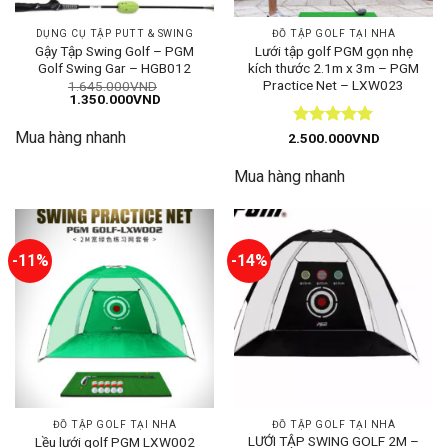
DỤNG CỤ TẬP PUTT & SWING
ĐỒ TẬP GOLF TẠI NHÀ
Gậy Tập Swing Golf – PGM
Lưới tập golf PGM gọn nhẹ
Golf Swing Gar – HGB012
kích thước 2.1m x 3m – PGM
Practice Net – LXW023
1.645.000
VND
Giá
Giá
1.350.000
VND
gốc
hiện
là:
tại
Mua hàng nhanh
1.645.000VND.
là:
Được xếp
2.500.000
VND
1.350.000VND.
hạng
5
5
sao
Mua hàng nhanh
-11%
-14%
ĐỒ TẬP GOLF TẠI NHÀ
ĐỒ TẬP GOLF TẠI NHÀ
LƯỚI TẬP SWING GOLF 2M –
Lều lưới golf PGM LXW002