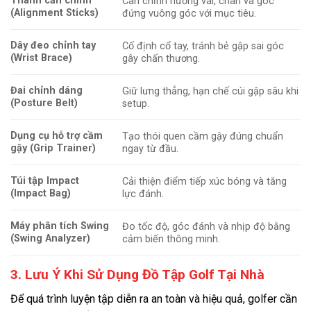
Thanh căn chỉnh
Cân chỉnh hướng vai, chân và góc
(Alignment Sticks)
đứng vuông góc với mục tiêu
.
Dây đeo chỉnh tay
Cố định cổ tay, tránh bẻ gập sai góc
(Wrist Brace)
gây chấn thương
.
Đai chỉnh dáng
Giữ lưng thẳng, hạn chế cúi gập sâu khi
(Posture Belt)
setup
.
Dụng cụ hỗ trợ cầm
Tạo thói quen cầm gậy đúng chuẩn
gậy (Grip Trainer)
ngay từ đầu
.
Túi tập Impact
Cải thiện điểm tiếp xúc bóng và tăng
(Impact Bag)
lực đánh
.
Máy phân tích Swing
Đo tốc độ, góc đánh và nhịp độ bằng
(Swing Analyzer)
cảm biến thông minh
.
3. Lưu Ý Khi Sử Dụng Đồ Tập Golf Tại Nhà
Để quá trình luyện tập diễn ra an toàn và hiệu quả, golfer cần