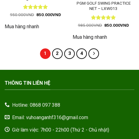
PGM GOLF SWING PRACTICE
NET – LXW013
Được xếp
Giá
Giá
950.000
VND
850.000
VND
gốc
hiện
hạng
5
5
là:
tại
sao
Được xếp
Giá
Giá
985.000
VND
850.000
VND
Mua hàng nhanh
950.000VND.
là:
gốc
hiện
hạng
5
5
850.000VND.
là:
tại
sao
Mua hàng nhanh
985.000VND.
là:
850.
1
2
3
4
THÔNG TIN LIÊN HỆ
Hotline: 0868 097 388
Email: vuhoanganhf316@gmail.com
Giờ làm việc: 7h00 - 22h00 (Thứ 2 - Chủ nhật)