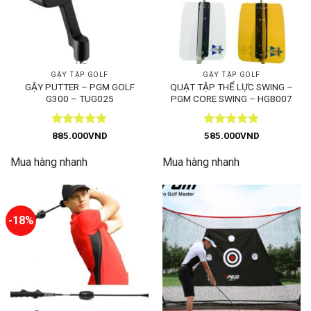
GẬY TẬP GOLF
GẬY TẬP GOLF
GẬY PUTTER – PGM GOLF
QUẠT TẬP THỂ LỰC SWING –
G300 – TUG025
PGM CORE SWING – HGB007
Được xếp
Được xếp
885.000
VND
585.000
VND
hạng
5
5
hạng
5
5
sao
sao
Mua hàng nhanh
Mua hàng nhanh
-18%