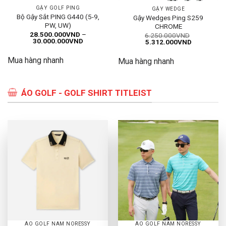
GẬY GOLF PING
GẬY WEDGE
Bộ Gậy Sắt PING G440 (5-9,
Gậy Wedges Ping S259
PW, UW)
CHROME
28.500.000
VND
–
6.250.000
VND
Khoảng
30.000.000
VND
Giá
Giá
5.312.000
VND
giá:
gốc
hiện
từ
là:
tại
Mua hàng nhanh
28.500.000VND
Mua hàng nhanh
6.250.000VND.
là:
đến
5.312.000
30.000.000VND
ÁO GOLF - GOLF SHIRT TITLEIST
ÁO GOLF NAM NORESSY
ÁO GOLF NAM NORESSY