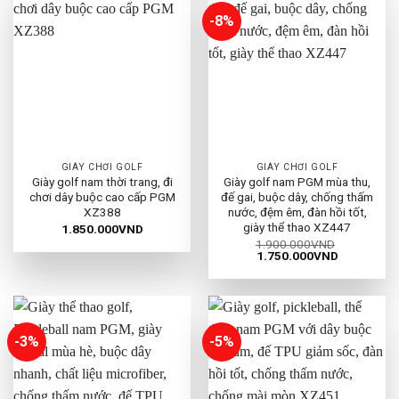
-8%
GIÀY CHƠI GOLF
GIÀY CHƠI GOLF
Giày golf nam thời trang, đi
Giày golf nam PGM mùa thu,
chơi dây buộc cao cấp PGM
đế gai, buộc dây, chống thấm
XZ388
nước, đệm êm, đàn hồi tốt,
giày thể thao XZ447
1.850.000
VND
1.900.000
VND
Giá
Giá
1.750.000
VND
gốc
hiện
là:
tại
1.900.000VND.
là:
1.750.000
-3%
-5%