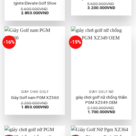
Ignite Elevate Golf Shoe
5.600.000
VND
Giá
Giá
3.200.000
VND
5.600.000
VND
gốc
hiện
Giá
Giá
2.850.000
VND
là:
tại
gốc
hiện
5.600.000VND.
là:
là:
tại
3.200.000
5.600.000VND.
là:
2.850.000VND.
-16%
-19%
GIÀY CHƠI GOLF
GIÀY GOLF NỮ
giày chơi golf nữ chống thấm
Giày Golf nam PGM XZ360
PGM XZ349 OEM
2.200.000
VND
Giá
Giá
1.850.000
VND
2.100.000
VND
gốc
hiện
Giá
Giá
1.700.000
VND
là:
tại
gốc
hiện
2.200.000VND.
là:
là:
tại
1.850.000VND.
2.100.000VND.
là:
1.700.000