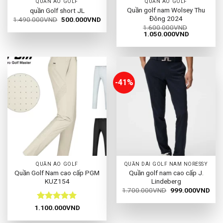
QUẦN ÁO GOLF
QUẦN ÁO GOLF
Quần golf nam Wolsey Thu
quần Golf short JL
Đông 2024
Giá
Giá
1.490.000
VND
500.000
VND
gốc
hiện
1.600.000
VND
là:
tại
Giá
Giá
1.050.000
VND
1.490.000VND.
là:
gốc
hiện
500.000VND.
là:
tại
1.600.000VND.
là:
1.050.000
-41%
QUẦN ÁO GOLF
QUẦN DÀI GOLF NAM NORESSY
Quần Golf Nam cao cấp PGM
Quần golf nam cao cấp J.
KUZ154
Lindeberg
Giá
Giá
1.700.000
VND
999.000
VND
gốc
hiện
là:
tại
Được xếp
1.100.000
VND
1.700.000VND.
là:
hạng
5
5
999