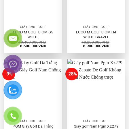
GIÀY CHƠI GOLF
GIÀY CHƠI GOLF
ECCO M GOLF BIOM G5
ECCO M GOLF BIOM H4
WHITE
WHITE GRAVEL
10.490.000
VND
10.290.000
VND
Giá
Giá
Giá
Giá
6.600.000
VND
6.900.000
VND
gốc
hiện
gốc
hiện
là:
tại
là:
tại
10.490.000VND.
là:
10.290.000VND.
là:
6.600.000VND.
6.900.000
-9%
-28%
GIÀY CHƠI GOLF
GIÀY CHƠI GOLF
PGM Giày Golf Da Trắng
Giày golf Nam Pgm Xz279