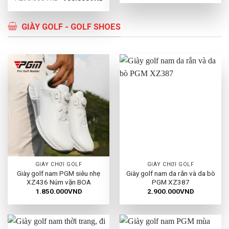
là:
tại
gốc
hiện
1.490.000VND.
là:
là:
tại
500
1.290.000VND.
là:
900.000VND.
GIÀY GOLF - GOLF SHOES
GIÀY CHƠI GOLF
GIÀY CHƠI GOLF
Giày golf nam PGM siêu nhẹ
Giày golf nam da rắn và da bò
XZ436 Núm vặn BOA
PGM XZ387
1.850.000
VND
2.900.000
VND