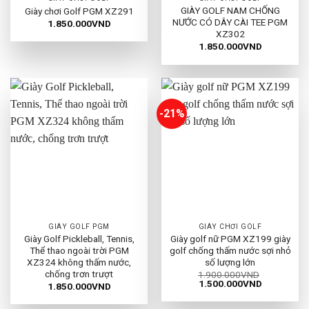
GIÀY GOLF NAM CHỐNG
Giày chơi Golf PGM XZ291
NƯỚC CÓ DÂY CÀI TEE PGM
1.850.000
VND
XZ302
1.850.000
VND
-21%
GIÀY GOLF PGM
GIÀY CHƠI GOLF
Giày Golf Pickleball, Tennis,
Giày golf nữ PGM XZ199 giày
Thể thao ngoài trời PGM
golf chống thấm nước sợi nhỏ
XZ324 không thấm nước,
số lượng lớn
chống trơn trượt
1.900.000
VND
Giá
Giá
1.500.000
VND
1.850.000
VND
gốc
hiện
là:
tại