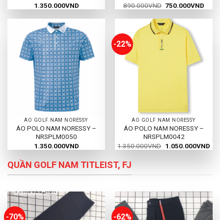
Giá
Giá
1.350.000
VND
890.000
VND
750.000
VND
gốc
hiện
là:
tại
890.000VND.
là:
750.
-22%
ÁO GOLF NAM NORESSY
ÁO GOLF NAM NORESSY
ÁO POLO NAM NORESSY –
ÁO POLO NAM NORESSY –
NRSPLM0050
NRSPLM0042
Giá
Giá
1.350.000
VND
1.350.000
VND
1.050.000
VND
gốc
hiệ
là:
tại
QUẦN GOLF NAM TITLEIST, FJ
1.350.000VND.
là:
1.0
-70%
-62%