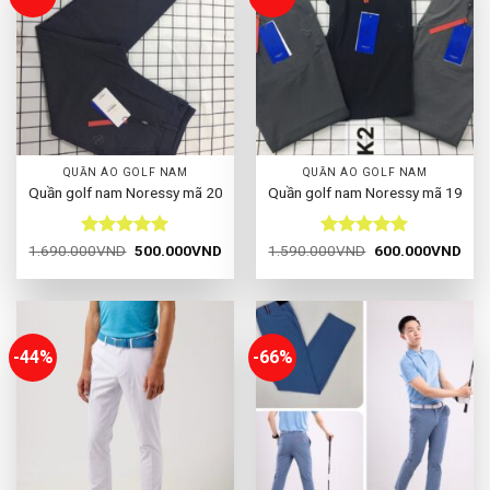
QUẦN ÁO GOLF NAM
QUẦN ÁO GOLF NAM
Quần golf nam Noressy mã 20
Quần golf nam Noressy mã 19
Được xếp
Giá
Giá
Được xếp
Giá
Giá
1.690.000
VND
500.000
VND
1.590.000
VND
600.000
VND
gốc
hiện
gốc
hiện
hạng
5
5
hạng
5
5
là:
tại
là:
tại
sao
sao
1.690.000VND.
là:
1.590.000VND.
là:
500.000VND.
600
-44%
-66%