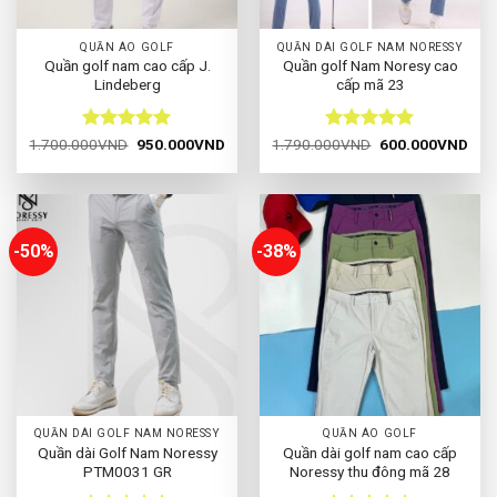
QUẦN ÁO GOLF
QUẦN DÀI GOLF NAM NORESSY
Quần golf nam cao cấp J.
Quần golf Nam Noresy cao
Lindeberg
cấp mã 23
Được xếp
Giá
Giá
Được xếp
Giá
Giá
1.700.000
VND
950.000
VND
1.790.000
VND
600.000
VND
gốc
hiện
gốc
hiện
hạng
5
5
hạng
5
5
là:
tại
là:
tại
sao
sao
1.700.000VND.
là:
1.790.000VND.
là:
950.000VND.
600
-50%
-38%
QUẦN DÀI GOLF NAM NORESSY
QUẦN ÁO GOLF
Quần dài Golf Nam Noressy
Quần dài golf nam cao cấp
PTM0031 GR
Noressy thu đông mã 28