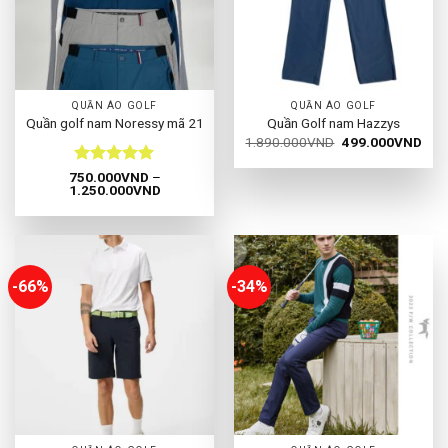
QUẦN ÁO GOLF
QUẦN ÁO GOLF
Quần golf nam Noressy mã 21
Quần Golf nam Hazzys
Giá
Giá
1.890.000
VND
499.000
VND
gốc
hiện
là:
tại
Được xếp
750.000
VND
–
1.890.000VND.
là:
Khoảng
1.250.000
VND
hạng
5
5
499
giá:
sao
từ
750.000VND
đến
1.250.000VND
-66%
-34%