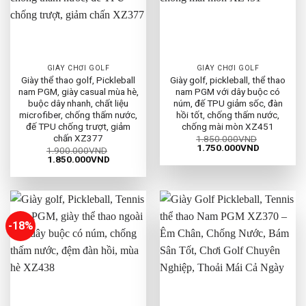
GIÀY CHƠI GOLF
GIÀY CHƠI GOLF
Giày thể thao golf, Pickleball
Giày golf, pickleball, thể thao
nam PGM, giày casual mùa hè,
nam PGM với dây buộc có
buộc dây nhanh, chất liệu
núm, đế TPU giảm sốc, đàn
microfiber, chống thấm nước,
hồi tốt, chống thấm nước,
đế TPU chống trượt, giảm
chống mài mòn XZ451
chấn XZ377
1.850.000
VND
Giá
Giá
1.750.000
VND
1.900.000
VND
gốc
hiện
Giá
Giá
1.850.000
VND
là:
tại
gốc
hiện
1.850.000VND.
là:
là:
tại
1.750.000
1.900.000VND.
là:
1.850.000VND.
-18%