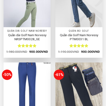
QUẦN DÀI GOLF NAM NORESSY
QUẦN ÁO GOLF
Quần dài Golf Nam Noressy
Quần dài Golf Nam Noressy
NRSPTM0028_GE
PTM0031 BL
Được xếp
Giá
Giá
Được xếp
Giá
Giá
1.980.000
VND
900.000
VND
1.190.000
VND
900.000
VND
gốc
hiện
gốc
hiện
hạng
5
5
hạng
5
5
là:
tại
là:
tại
sao
sao
1.980.000VND.
là:
1.190.000VND.
là:
900.000VND.
900
-50%
-61%