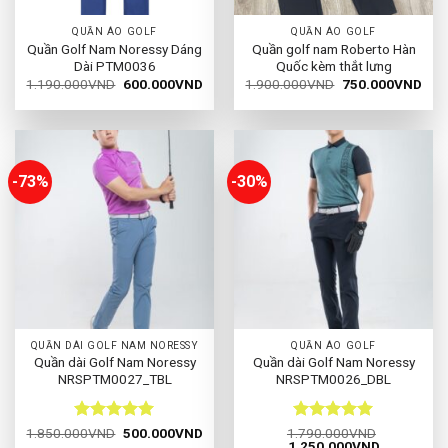
QUẦN ÁO GOLF
QUẦN ÁO GOLF
Quần Golf Nam Noressy Dáng
Quần golf nam Roberto Hàn
Dài PTM0036
Quốc kèm thắt lưng
Giá
Giá
Giá
Giá
1.190.000
VND
600.000
VND
1.900.000
VND
750.000
VND
gốc
hiện
gốc
hiện
là:
tại
là:
tại
1.190.000VND.
là:
1.900.000VND.
là:
600.000VND.
750
-73%
-30%
QUẦN DÀI GOLF NAM NORESSY
QUẦN ÁO GOLF
Quần dài Golf Nam Noressy
Quần dài Golf Nam Noressy
NRSPTM0027_TBL
NRSPTM0026_DBL
Được xếp
Giá
Giá
Được xếp
1.850.000
VND
500.000
VND
1.790.000
VND
gốc
hiện
Giá
Giá
1.250.000
VND
hạng
5
5
hạng
5
5