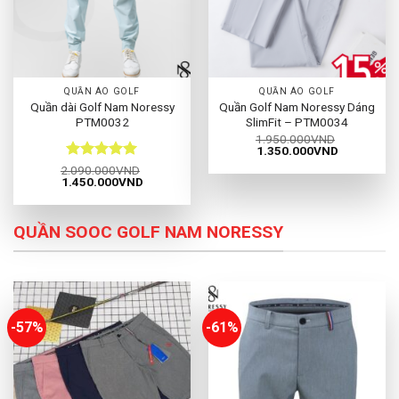
QUẦN ÁO GOLF
QUẦN ÁO GOLF
Quần dài Golf Nam Noressy
Quần Golf Nam Noressy Dáng
PTM0032
SlimFit – PTM0034
1.950.000
VND
Giá
Giá
1.350.000
VND
gốc
hiện
Được xếp
2.090.000
VND
là:
tại
Giá
Giá
1.450.000
VND
hạng
5
5
1.950.000VND.
là:
gốc
hiện
1.350.000
sao
là:
tại
2.090.000VND.
là:
1.450.000VND.
QUẦN SOOC GOLF NAM NORESSY
-57%
-61%