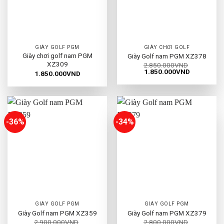
GIÀY GOLF PGM
GIÀY CHƠI GOLF
Giày chơi golf nam PGM
Giày Golf nam PGM XZ378
XZ309
2.850.000
VND
Giá
Giá
1.850.000
VND
1.850.000
VND
gốc
hiện
là:
tại
2.850.000VND.
là:
1.850.000
-36%
-34%
GIÀY GOLF PGM
GIÀY GOLF PGM
Giày Golf nam PGM XZ359
Giày Golf nam PGM XZ379
2.900.000
VND
2.800.000
VND