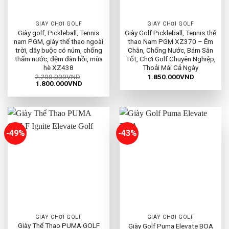
GIÀY CHƠI GOLF
GIÀY CHƠI GOLF
Giày golf, Pickleball, Tennis
Giày Golf Pickleball, Tennis thể
nam PGM, giày thể thao ngoài
thao Nam PGM XZ370 – Êm
trời, dây buộc có núm, chống
Chân, Chống Nước, Bám Sân
thấm nước, đệm đàn hồi, mùa
Tốt, Chơi Golf Chuyên Nghiệp,
hè XZ438
Thoải Mái Cả Ngày
2.200.000
VND
1.850.000
VND
Giá
Giá
1.800.000
VND
gốc
hiện
là:
tại
2.200.000VND.
là:
1.800.000VND.
-49%
-43%
GIÀY CHƠI GOLF
GIÀY CHƠI GOLF
Giày Thể Thao PUMA GOLF
Giày Golf Puma Elevate BOA