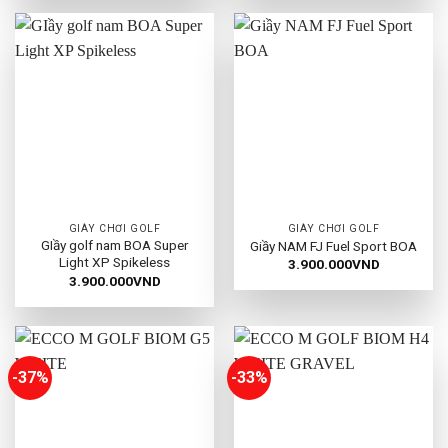
1.900.000VND.
là:
1.500.000
GIÀY CHƠI GOLF
GIÀY CHƠI GOLF
GIầy golf nam BOA Super
Giầy NAM FJ Fuel Sport BOA
Light XP Spikeless
3.900.000
VND
3.900.000
VND
-37%
-33%