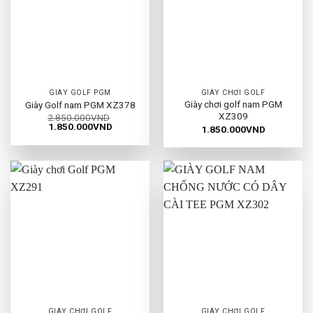
GIÀY GOLF PGM
GIÀY CHƠI GOLF
Giày chơi golf nam PGM
Giày Golf nam PGM XZ378
XZ309
2.850.000
VND
Giá
Giá
1.850.000
VND
1.850.000
VND
gốc
hiện
là:
tại
2.850.000VND.
là:
1.850.000VND.
GIÀY CHƠI GOLF
GIÀY CHƠI GOLF