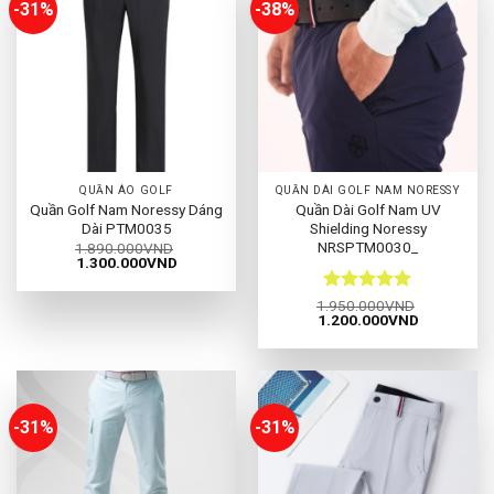
-31%
-38%
QUẦN ÁO GOLF
QUẦN DÀI GOLF NAM NORESSY
Quần Golf Nam Noressy Dáng
Quần Dài Golf Nam UV
Dài PTM0035
Shielding Noressy
NRSPTM0030_
1.890.000
VND
Giá
Giá
1.300.000
VND
gốc
hiện
là:
tại
1.890.000VND.
là:
Được xếp
1.950.000
VND
1.300.000VND.
Giá
Giá
1.200.000
VND
hạng
5
5
gốc
hiện
sao
là:
tại
1.950.000VND.
là:
1.200.000
-31%
-31%