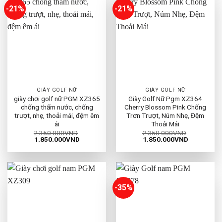
-21%
-21%
GIÀY GOLF NỮ
GIÀY GOLF NỮ
giày chơi golf nữ PGM XZ365
Giày Golf Nữ Pgm XZ364
chống thấm nước, chống
Cherry Blossom Pink Chống
trượt, nhẹ, thoải mái, đệm êm
Trơn Trượt, Núm Nhẹ, Đệm
ái
Thoải Mái
2.350.000
VND
2.350.000
VND
Giá
Giá
Giá
Giá
1.850.000
VND
1.850.000
VND
gốc
hiện
gốc
hiện
là:
tại
là:
tại
2.350.000VND.
là:
2.350.000VND.
là:
1.850.000VND.
1.850.000
-35%