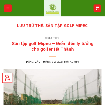
Bỏ
qua
nội
dung
LƯU TRỮ THẺ:
SÂN TẬP GOLF MIPEC
GOLF TIPS
Sân tập golf Mipec – Điểm đến lý tưởng
cho golfer Hà Thành
ĐĂNG VÀO
THÁNG 9 2, 2021
BỞI
ADMIN
02
Th9