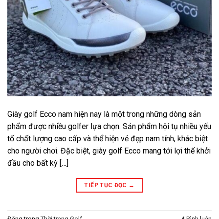
Giày golf Ecco nam hiện nay là một trong những dòng sản
phẩm được nhiều golfer lựa chọn. Sản phẩm hội tụ nhiều yếu
tố chất lượng cao cấp và thể hiện vẻ đẹp nam tính, khác biệt
cho người chơi. Đặc biệt, giày golf Ecco mang tới lợi thế khởi
đầu cho bất kỳ […]
TIẾP TỤC ĐỌC
→
Đăng trong
Thời trang Golf
4
Bình luận