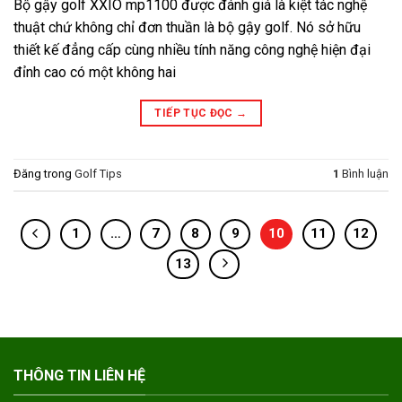
Bộ gậy golf XXIO mp1100 được đánh giá là kiệt tác nghệ
thuật chứ không chỉ đơn thuần là bộ gậy golf. Nó sở hữu
thiết kế đẳng cấp cùng nhiều tính năng công nghệ hiện đại
đỉnh cao có một không hai
TIẾP TỤC ĐỌC
→
Đăng trong
Golf Tips
1
Bình luận
1
…
7
8
9
10
11
12
13
THÔNG TIN LIÊN HỆ