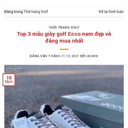
Đăng trong
Thời trang Golf
Để lại bình luận
THỜI TRANG GOLF
Top 3 mẫu giày golf Ecco nam đẹp và
đáng mua nhất
ĐĂNG VÀO
THÁNG 11 10, 2021
BỞI
ADMIN
10
Th11