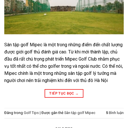
Sân tập golf Mipec là một trong những điểm đến chất lượng
được giới golf thủ đánh giá cao. Từ khi mới thành lập, chủ
đầu đã rất chú trọng phát triển Mipec Golf Club nhằm phục
vụ tốt nhất có thể cho golfer trong và ngoài nước. Có thể nói,
Mipec chính là một trong những sân tập golf lý tưởng mà
người chơi nên trải nghiệm khi đến với thủ đô Hà Nội
TIẾP TỤC ĐỌC
→
Đăng trong
Golf Tips
|
Được gắn thẻ
Sân tập golf Mipec
5
Bình luận