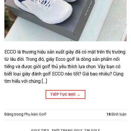
ECCO là thương hiệu sản xuất giày đã có mặt trên thị trường
từ lâu đời. Trong đó, giày Ecco golf là dòng sản phẩm nổi
tiếng và được giới golf thủ yêu thích lựa chọn. Vậy bạn có
biết loại giày đánh golf ECCO nào tốt? Giá bao nhiêu? Cùng
tìm hiểu với chúng […]
TIẾP TỤC ĐỌC
→
Đăng trong
Phụ kiện Golf
18
Bình luận
GOLF TIPS
,
THỜI TRANG GOLF
,
TIN GOLF