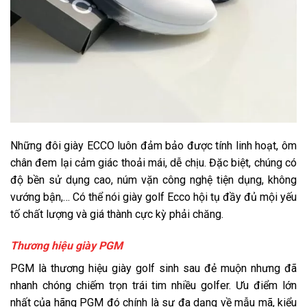
Những đôi giày ECCO luôn đảm bảo được tính linh hoạt, ôm
chân đem lại cảm giác thoải mái, dễ chịu. Đặc biệt, chúng có
độ bền sử dụng cao, núm vặn công nghệ tiện dụng, không
vướng bận,… Có thể nói giày golf Ecco hội tụ đầy đủ mội yếu
tố chất lượng và giá thành cực kỳ phải chăng.
Thương hiệu giày PGM
PGM là thương hiệu giày golf sinh sau đẻ muộn nhưng đã
nhanh chóng chiếm trọn trái tim nhiều golfer. Ưu điểm lớn
nhất của hãng PGM đó chính là sự đa dạng về mẫu mã, kiểu