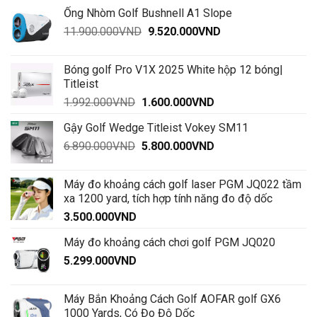
gốc
hiện
Ống Nhòm Golf Bushnell A1 Slope
là:
tại
Giá
Giá
11.900.000
VND
14.900.000VND.
9.520.000
VND
là:
gốc
hiện
12.200.000VND.
là:
tại
Bóng golf Pro V1X 2025 White hộp 12 bóng|
11.900.000VND.
là:
Titleist
9.520.000VND.
Giá
Giá
1.992.000
VND
1.600.000
VND
gốc
hiện
Gậy Golf Wedge Titleist Vokey SM11
là:
tại
Giá
Giá
6.890.000
VND
1.992.000VND.
5.800.000
VND
là:
gốc
hiện
1.600.000VND.
là:
tại
Máy đo khoảng cách golf laser PGM JQ022 tầm
6.890.000VND.
là:
xa 1200 yard, tích hợp tính năng đo độ dốc
5.800.000VND.
3.500.000
VND
Máy đo khoảng cách chơi golf PGM JQ020
5.299.000
VND
Máy Bắn Khoảng Cách Golf AOFAR golf GX6
1000 Yards, Có Đo Độ Dốc