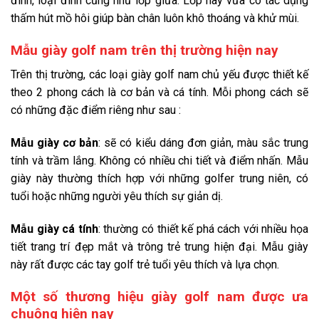
đinh, loại đinh cũng như lớp giữa. Lớp này vừa có tác dụng
thấm hút mồ hôi giúp bàn chân luôn khô thoáng và khử mùi.
Mẫu giày golf nam trên thị trường hiện nay
Trên thị trường, các loại giày golf nam chủ yếu được thiết kế
theo 2 phong cách là cơ bản và cá tính. Mỗi phong cách sẽ
có những đặc điểm riêng như sau :
Mẫu giày cơ bản
: sẽ có kiểu dáng đơn giản, màu sắc trung
tính và trầm lắng. Không có nhiều chi tiết và điểm nhấn. Mẫu
giày này thường thích hợp với những golfer trung niên, có
tuổi hoặc những người yêu thích sự giản dị.
Mẫu giày cá tính
: thường có thiết kế phá cách với nhiều họa
tiết trang trí đẹp mắt và trông trẻ trung hiện đại. Mẫu giày
này rất được các tay golf trẻ tuổi yêu thích và lựa chọn.
Một số thương hiệu giày golf nam được ưa
chuộng hiện nay