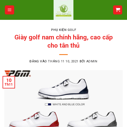
Bỏ
qua
nội
dung
PHỤ KIỆN GOLF
Giày golf nam chính hãng, cao cấp
cho tân thủ
ĐĂNG VÀO
THÁNG 11 10, 2021
BỞI
ADMIN
10
Th11