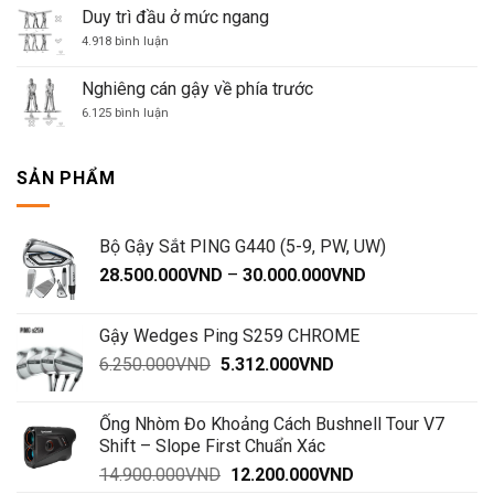
độ
Duy trì đầu ở mức ngang
uốn
gối
ở
4.918 bình luận
ổn
Duy
định
trì
đầu
Nghiêng cán gậy về phía trước
ở
mức
ở
6.125 bình luận
ngang
Nghiêng
cán
gậy
về
SẢN PHẨM
phía
trước
Bộ Gậy Sắt PING G440 (5-9, PW, UW)
Khoảng
28.500.000
VND
–
30.000.000
VND
giá:
từ
Gậy Wedges Ping S259 CHROME
28.500.000VND
Giá
Giá
6.250.000
VND
5.312.000
VND
đến
gốc
hiện
30.000.000VND
là:
tại
Ống Nhòm Đo Khoảng Cách Bushnell Tour V7
6.250.000VND.
là:
Shift – Slope First Chuẩn Xác
5.312.000VND.
Giá
Giá
14.900.000
VND
12.200.000
VND