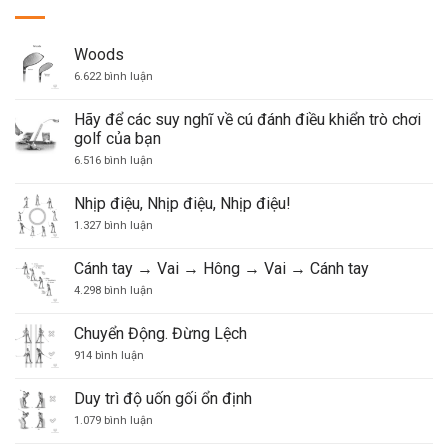
Woods
ở
6.622 bình luận
Woods
Hãy để các suy nghĩ về cú đánh điều khiển trò chơi
golf của bạn
ở
6.516 bình luận
Hãy
để
các
Nhịp điệu, Nhịp điệu, Nhịp điệu!
suy
nghĩ
ở
1.327 bình luận
về
Nhịp
cú
điệu,
đánh
Nhịp
Cánh tay → Vai → Hông → Vai → Cánh tay
điều
điệu,
khiển
Nhịp
ở
4.298 bình luận
trò
điệu!
Cánh
chơi
tay
golf
→
Chuyển Động. Đừng Lệch
của
Vai
ở
bạn
→
914 bình luận
Chuyển
Hông
Động.
→
Đừng
Vai
Duy trì độ uốn gối ổn định
Lệch
→
Cánh
ở
1.079 bình luận
tay
Duy
trì