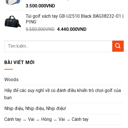
3.500.000
VND
Túi golf xách tay GB-U2510 Black BAG38232-01 |
PING
Giá
Giá
5.550.000
VND
4.440.000
VND
gốc
hiện
là:
tại
5.550.000VND.
là:
4.440.000VND.
BÀI VIẾT MỚI
Woods
Hãy để các suy nghĩ về cú đánh điều khiển trò chơi golf của
bạn
Nhịp điệu, Nhịp điệu, Nhịp điệu!
Cánh tay → Vai → Hông → Vai → Cánh tay