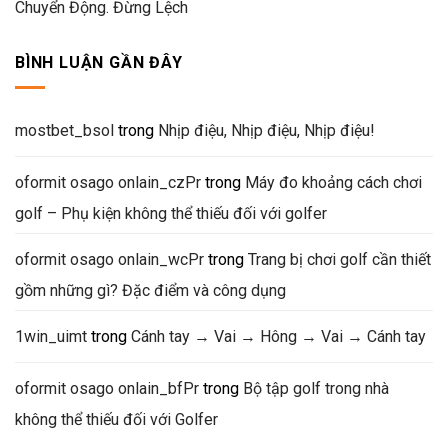
Chuyển Động. Đừng Lệch
BÌNH LUẬN GẦN ĐÂY
mostbet_bsol
trong
Nhịp điệu, Nhịp điệu, Nhịp điệu!
oformit osago onlain_czPr
trong
Máy đo khoảng cách chơi
golf – Phụ kiện không thể thiếu đối với golfer
oformit osago onlain_wcPr
trong
Trang bị chơi golf cần thiết
gồm những gì? Đặc điểm và công dụng
1win_uimt
trong
Cánh tay → Vai → Hông → Vai → Cánh tay
oformit osago onlain_bfPr
trong
Bộ tập golf trong nhà
không thể thiếu đối với Golfer