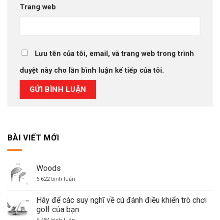
Trang web
Lưu tên của tôi, email, và trang web trong trình
duyệt này cho lần bình luận kế tiếp của tôi.
BÀI VIẾT MỚI
Woods
ở
6.622 bình luận
Woods
Hãy để các suy nghĩ về cú đánh điều khiển trò chơi
golf của bạn
ở