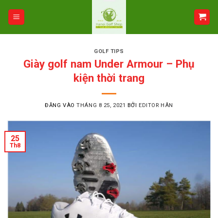
Bỏ
qua
nội
dung
GOLF TIPS
Giày golf nam Under Armour – Phụ
kiện thời trang
ĐĂNG VÀO
THÁNG 8 25, 2021
BỞI
EDITOR HÂN
25
Th8