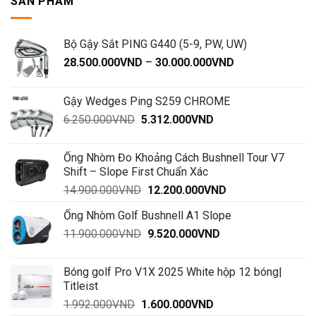
SẢN PHẨM
phía
trước
Bộ Gậy Sắt PING G440 (5-9, PW, UW)
Khoảng
28.500.000
VND
–
30.000.000
VND
giá:
từ
Gậy Wedges Ping S259 CHROME
28.500.000VND
Giá
Giá
6.250.000
VND
5.312.000
VND
đến
gốc
hiện
30.000.000VND
là:
tại
Ống Nhòm Đo Khoảng Cách Bushnell Tour V7
6.250.000VND.
là:
Shift – Slope First Chuẩn Xác
5.312.000VND.
Giá
Giá
14.900.000
VND
12.200.000
VND
gốc
hiện
Ống Nhòm Golf Bushnell A1 Slope
là:
tại
Giá
Giá
11.900.000
VND
14.900.000VND.
9.520.000
VND
là:
gốc
hiện
12.200.000VND.
là:
tại
Bóng golf Pro V1X 2025 White hộp 12 bóng|
11.900.000VND.
là:
Titleist
9.520.000VND.
Giá
Giá
1.992.000
VND
1.600.000
VND