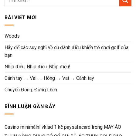
5.550.000VND.
là:
4.440.000VND.
BÀI VIẾT MỚI
Woods
Hãy để các suy nghĩ về cú đánh điều khiển trò chơi golf của
bạn
Nhịp điệu, Nhịp điệu, Nhịp điệu!
Cánh tay → Vai → Hông → Vai → Cánh tay
Chuyển Động. Đừng Lệch
BÌNH LUẬN GẦN ĐÂY
Casino minimální vklad 1 kč paysafecard
trong
MAY ÁO