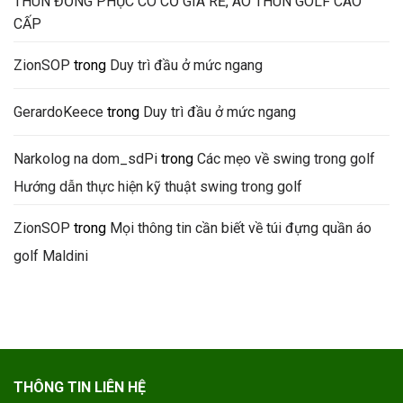
THUN ĐỒNG PHỤC CÓ CỔ GIÁ RẺ, ÁO THUN GOLF CAO
CẤP
ZionSOP
trong
Duy trì đầu ở mức ngang
GerardoKeece
trong
Duy trì đầu ở mức ngang
Narkolog na dom_sdPi
trong
Các mẹo về swing trong golf
Hướng dẫn thực hiện kỹ thuật swing trong golf
ZionSOP
trong
Mọi thông tin cần biết về túi đựng quần áo
golf Maldini
THÔNG TIN LIÊN HỆ