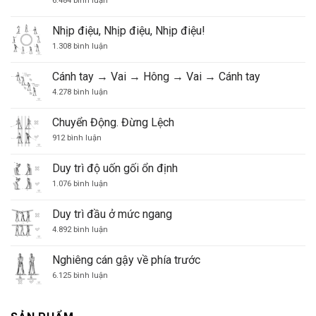
6.484 bình luận
Hãy
để
các
Nhịp điệu, Nhịp điệu, Nhịp điệu!
suy
nghĩ
ở
1.308 bình luận
về
Nhịp
cú
điệu,
đánh
Nhịp
Cánh tay → Vai → Hông → Vai → Cánh tay
điều
điệu,
khiển
Nhịp
ở
4.278 bình luận
trò
điệu!
Cánh
chơi
tay
golf
→
Chuyển Động. Đừng Lệch
của
Vai
ở
bạn
→
912 bình luận
Chuyển
Hông
Động.
→
Đừng
Vai
Duy trì độ uốn gối ổn định
Lệch
→
Cánh
ở
1.076 bình luận
tay
Duy
trì
độ
Duy trì đầu ở mức ngang
uốn
gối
ở
4.892 bình luận
ổn
Duy
định
trì
đầu
Nghiêng cán gậy về phía trước
ở
mức
ở
6.125 bình luận
ngang
Nghiêng
cán
gậy
về