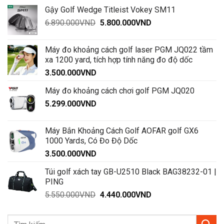
gốc
hiện
Gậy Golf Wedge Titleist Vokey SM11
là:
tại
Giá
Giá
6.890.000
VND
1.992.000VND.
5.800.000
VND
là:
gốc
hiện
1.600.000VND.
là:
tại
Máy đo khoảng cách golf laser PGM JQ022 tầm
6.890.000VND.
là:
xa 1200 yard, tích hợp tính năng đo độ dốc
5.800.000VND.
3.500.000
VND
Máy đo khoảng cách chơi golf PGM JQ020
5.299.000
VND
Máy Bắn Khoảng Cách Golf AOFAR golf GX6
1000 Yards, Có Đo Độ Dốc
3.500.000
VND
Túi golf xách tay GB-U2510 Black BAG38232-01 |
PING
Giá
Giá
5.550.000
VND
4.440.000
VND
gốc
hiện
là:
tại