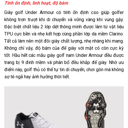
Tính ổn định, linh hoạt, độ bám
Giày golf Under Armour có tính ổn định cso giúp golfer
không trơn trượt khi di chuyển và vững vàng khi vung gậy.
Đặc biệt chất liệu 2 lớp dệt thông minh được làm từ vật liệu
TPU cực bền và nhẹ kết hợp cùng phần lớp da mềm Clarino.
Tất cả làm nên một đôi giày chất lượng, nhẹ nhàng khi mang.
Không chỉ vậy, độ bám của đế giày với mặt cỏ còn cực kỳ
tốt. Hầu hết các mẫu giày golf nam Under Armour đều được
trang bị 9 đinh mềm và phân bổ đều khắp đế giày. Nhờ ưu
điểm này, golf thủ có thể tự tin di chuyển, chơi gôn mà không
sợ té ngã hay ảnh hưởng thời tiết.