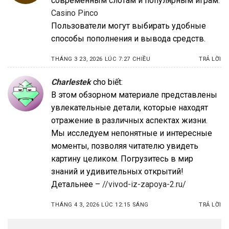
современным слотам и популярным играм.
Casino Pinco
Пользователи могут выбирать удобные
способы пополнения и вывода средств.
THÁNG 3 23, 2026 LÚC 7:27 CHIỀU
TRẢ LỜI
Charlestek
cho biết:
В этом обзорном материале представлены
увлекательные детали, которые находят
отражение в различных аспектах жизни.
Мы исследуем непонятные и интересные
моменты, позволяя читателю увидеть
картину целиком. Погрузитесь в мир
знаний и удивительных открытий!
Детальнее –
//vivod-iz-zapoya-2.ru/
THÁNG 4 3, 2026 LÚC 12:15 SÁNG
TRẢ LỜI