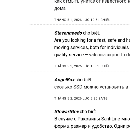
как отмыть унитаз от известного
дома
THÁNG 5 1, 2026 LÚC 10:31 CHIỀU
Stevenneedo
cho biết:
Are you looking for a fast, safe and 
moving services, both for individual
quality service –
valencia airport to d
THÁNG 5 1, 2026 LÚC 10:31 CHIỀU
AngelBax
cho biết:
сколько SSD можно установить в 
THÁNG 5 2, 2026 LÚC 8:23 SÁNG
StewartGex
cho biết:
В случае с Раковины SantiLine мн
форма, размер и удобство. Одни 