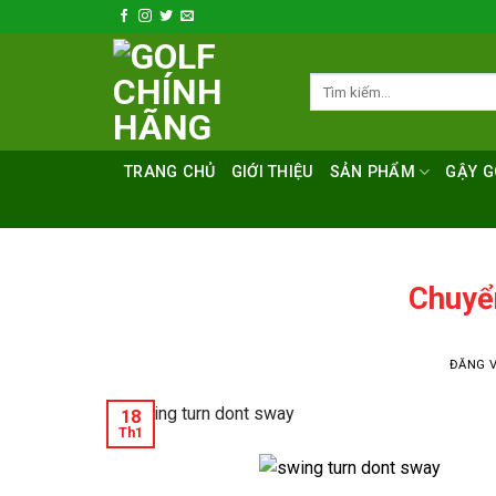
Bỏ
qua
nội
Tìm
dung
kiếm:
TRANG CHỦ
GIỚI THIỆU
SẢN PHẨM
GẬY G
Chuyể
ĐĂNG 
18
Th1