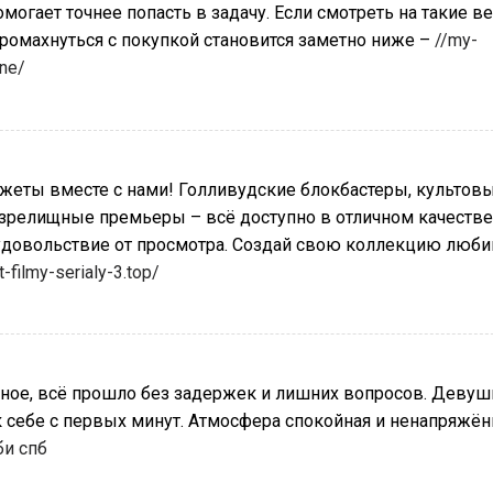
омогает точнее попасть в задачу. Если смотреть на такие в
промахнуться с покупкой становится заметно ниже –
//my-
ine/
еты вместе с нами! Голливудские блокбастеры, культов
зрелищные премьеры – всё доступно в отличном качестве
 удовольствие от просмотра. Создай свою коллекцию люб
t-filmy-serialy-3.top/
ное, всё прошло без задержек и лишних вопросов. Девуш
к себе с первых минут. Атмосфера спокойная и ненапряжён
би спб