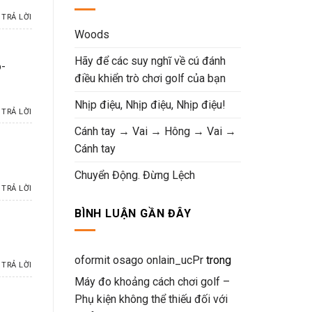
TRẢ LỜI
Woods
Hãy để các suy nghĩ về cú đánh
o-
điều khiển trò chơi golf của bạn
Nhịp điệu, Nhịp điệu, Nhịp điệu!
TRẢ LỜI
Cánh tay → Vai → Hông → Vai →
Cánh tay
Chuyển Động. Đừng Lệch
TRẢ LỜI
BÌNH LUẬN GẦN ĐÂY
oformit osago onlain_ucPr
trong
TRẢ LỜI
Máy đo khoảng cách chơi golf –
Phụ kiện không thể thiếu đối với