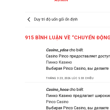
Duy trì độ uốn gối ổn định
915 BÌNH LUẬN VỀ “
CHUYỂN ĐỘNG
Casino_ydoa
cho biết:
Casino Pinco предоставляет дост
Пинко Казино
Выбирая Pinco Casino, вы делаете
THÁNG 3 23, 2026 LÚC 5:33 CHIỀU
Casino_hooa
cho biết:
Пинко Казино предлагает широкий
Pinco Casino
Выбирая Pinco Casino, вы делаете