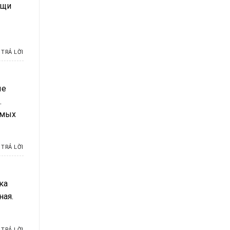
ещи
TRẢ LỜI
ые
.
имых
TRẢ LỜI
ка
ная.
TRẢ LỜI