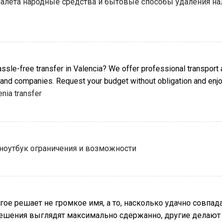
 налета народные средства и бытовые способы удаления на
hassle-free transfer in Valencia? We offer professional transport
s and companies. Request your budget without obligation and enjo
enia transfer
ноутбук ограничения и возможности
огое решает не громкое имя, а то, насколько удачно совпа
решения выглядят максимально сдержанно, другие делают