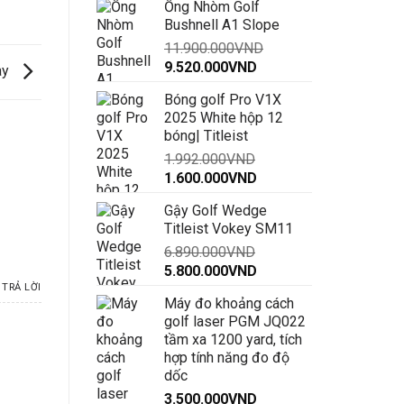
Ống Nhòm Golf
là:
tại
Bushnell A1 Slope
14.900.000VND.
là:
11.900.000
VND
12.200.000VND.
Giá
Giá
9.520.000
VND
ay
gốc
hiện
Bóng golf Pro V1X
là:
tại
2025 White hộp 12
11.900.000VND.
là:
bóng| Titleist
9.520.000VND.
1.992.000
VND
Giá
Giá
1.600.000
VND
gốc
hiện
Gậy Golf Wedge
là:
tại
Titleist Vokey SM11
1.992.000VND.
là:
6.890.000
VND
1.600.000VND.
Giá
Giá
5.800.000
VND
gốc
hiện
TRẢ LỜI
Máy đo khoảng cách
là:
tại
golf laser PGM JQ022
6.890.000VND.
là:
tầm xa 1200 yard, tích
5.800.000VND.
hợp tính năng đo độ
dốc
3.500.000
VND