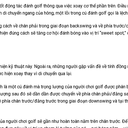
ốt động tác đánh golf thông qua việc xoay cơ thể phần trên. Điều
 di chuyển ngang của hông, một lỗi trong cú đánh golf gọi là lệch
g cách về chân phải trong giai đoạn backswing và về phía trước/
 hiện đúng cách sẽ tăng cơ hội đánh bóng vào vị trí “sweet spot,”
iện kỹ thuật này. Ngoài ra, những người gặp vấn đề về tính đồng 
hiện xoay thay vì di chuyển qua lại.
ch là một cú đánh mà trọng lượng của người chơi golf được phân 
g lượng sau đó sẽ dần dần được chuyển về phía chân phải/đằng s
 phía chân trước/đằng trước trong giai đoạn downswing và tại th
của người chơi golf sẽ gần như hoàn toàn nằm trên chân trước. Đ