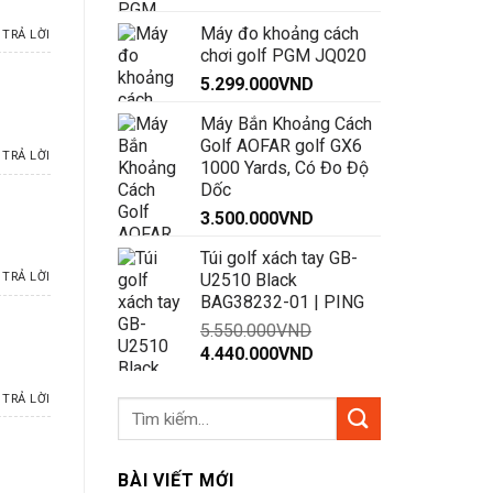
Máy đo khoảng cách
TRẢ LỜI
chơi golf PGM JQ020
5.299.000
VND
Máy Bắn Khoảng Cách
Golf AOFAR golf GX6
TRẢ LỜI
1000 Yards, Có Đo Độ
Dốc
3.500.000
VND
Túi golf xách tay GB-
U2510 Black
TRẢ LỜI
BAG38232-01 | PING
5.550.000
VND
Giá
Giá
4.440.000
VND
gốc
hiện
là:
tại
TRẢ LỜI
5.550.000VND.
là:
4.440.000VND.
BÀI VIẾT MỚI