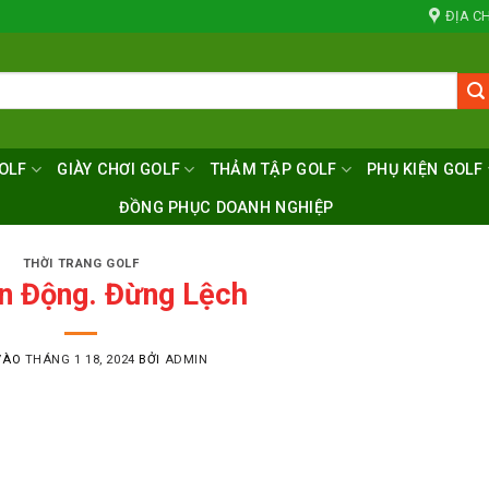
ĐỊA CH
OLF
GIÀY CHƠI GOLF
THẢM TẬP GOLF
PHỤ KIỆN GOLF
ĐỒNG PHỤC DOANH NGHIỆP
THỜI TRANG GOLF
n Động. Đừng Lệch
VÀO
THÁNG 1 18, 2024
BỞI
ADMIN