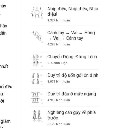
để
 này
các
Nhịp điệu, Nhịp điệu, Nhịp
suy
.
điệu!
nghĩ
về
ở
1.327 bình luận
cú
Nhịp
chân
đánh
điệu,
điều
Nhịp
Cánh tay → Vai → Hông
 dẫn
khiển
điệu,
trò
→ Vai → Cánh tay
Nhịp
chơi
điệu!
ở
4.298 bình luận
golf
Cánh
của
tay
bạn
→
Chuyển Động. Đừng Lệch
Vai
ở
→
914 bình luận
nhất
Chuyển
Hông
Động.
→
Đừng
Vai
Duy trì độ uốn gối ổn định
Lệch
→
Cánh
ở
1.079 bình luận
tay
Duy
bố đều
trì
độ
Duy trì đầu ở mức ngang
au
uốn
gối
ở
4.918 bình luận
ời
ổn
Duy
định
trì
đầu
Nghiêng cán gậy về phía
ở
trước
mức
ể giảm
ngang
ở
6.125 bình luận
Nghiêng