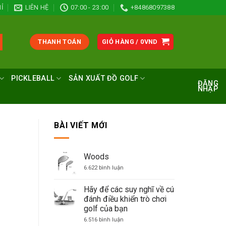
Ỉ
LIÊN HỆ
07:00 - 23:00
+84868097388
THANH TOÁN
GIỎ HÀNG /
0
VND
PICKLEBALL
SẢN XUẤT ĐỒ GOLF
ĐĂNG
NHẬP
BÀI VIẾT MỚI
Woods
ở
6.622 bình luận
Woods
Hãy để các suy nghĩ về cú
đánh điều khiển trò chơi
golf của bạn
ở
6.516 bình luận
Hãy