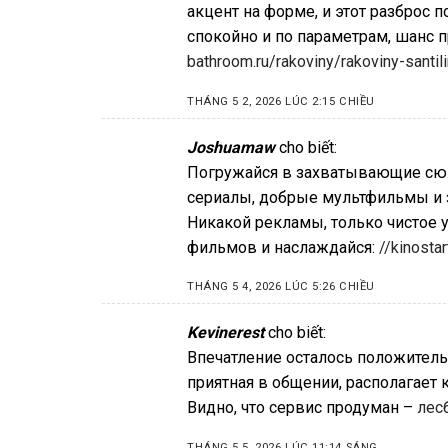
акцент на форме, и этот разброс п
спокойно и по параметрам, шанс 
bathroom.ru/rakoviny/rakoviny-santil
THÁNG 5 2, 2026 LÚC 2:15 CHIỀU
Joshuamaw
cho biết:
Погружайся в захватывающие сюж
сериалы, добрые мультфильмы и 
Никакой рекламы, только чистое
фильмов и наслаждайся:
//kinostar
THÁNG 5 4, 2026 LÚC 5:26 CHIỀU
Kevinerest
cho biết:
Впечатление осталось положитель
приятная в общении, располагает 
Видно, что сервис продуман –
лес
THÁNG 5 5, 2026 LÚC 11:14 SÁNG