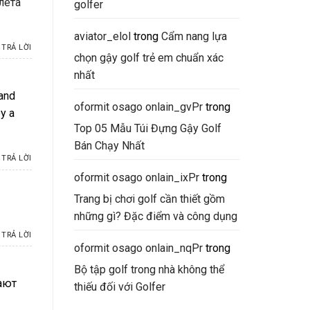
лета
golfer
aviator_elol
trong
Cẩm nang lựa
TRẢ LỜI
chọn gậy golf trẻ em chuẩn xác
nhất
 and
oformit osago onlain_gvPr
trong
y a
Top 05 Mẫu Túi Đựng Gậy Golf
Bán Chạy Nhất
TRẢ LỜI
oformit osago onlain_ixPr
trong
Trang bị chơi golf cần thiết gồm
những gì? Đặc điểm và công dụng
TRẢ LỜI
oformit osago onlain_nqPr
trong
Bộ tập golf trong nhà không thể
дают
thiếu đối với Golfer