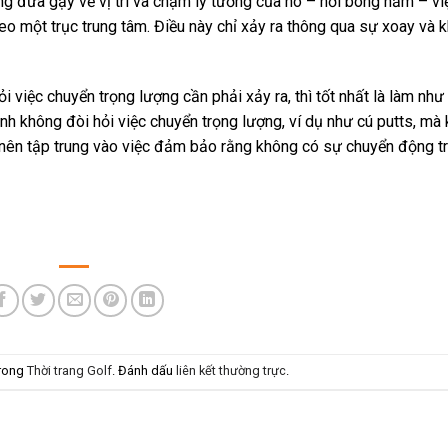
ng đưa gậy về vị trí va chạm lý tưởng của nó – nơi bóng nằm – vi
eo một trục trung tâm. Điều này chỉ xảy ra thông qua sự xoay và 
ỏi việc chuyển trọng lượng cần phải xảy ra, thì tốt nhất là làm như
ánh không đòi hỏi việc chuyển trọng lượng, ví dụ như cú putts, mà
âm nên tập trung vào việc đảm bảo rằng không có sự chuyển động t
trong
Thời trang Golf
. Đánh dấu
liên kết thường trực
.