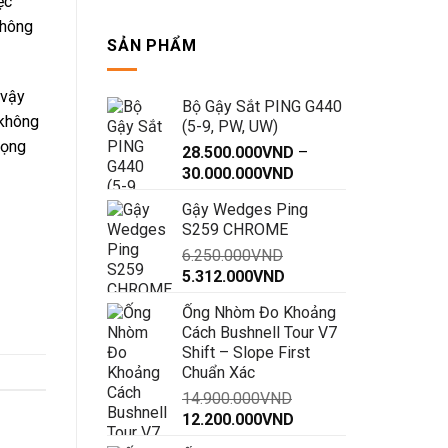
ệc
cán
không
gậy
về
SẢN PHẨM
phía
trước
 vậy
Bộ Gậy Sắt PING G440
 không
(5-9, PW, UW)
rọng
28.500.000
VND
–
Khoảng
30.000.000
VND
giá:
Gậy Wedges Ping
từ
S259 CHROME
28.500.000VND
6.250.000
VND
đến
Giá
Giá
5.312.000
VND
30.000.000VND
gốc
hiện
Ống Nhòm Đo Khoảng
là:
tại
Cách Bushnell Tour V7
6.250.000VND.
là:
Shift – Slope First
5.312.000VND.
Chuẩn Xác
14.900.000
VND
Giá
Giá
12.200.000
VND
gốc
hiện