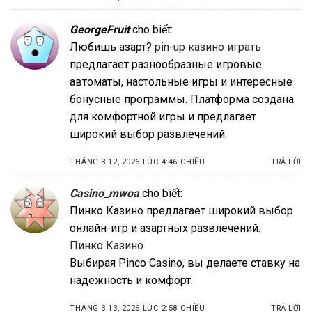
GeorgeFruit
cho biết:
Любишь азарт?
pin-up казино играть
предлагает разнообразные игровые
автоматы, настольные игры и интересные
бонусные программы. Платформа создана
для комфортной игры и предлагает
широкий выбор развлечений.
THÁNG 3 12, 2026 LÚC 4:46 CHIỀU
TRẢ LỜI
Casino_mwoa
cho biết:
Пинко Казино предлагает широкий выбор
онлайн-игр и азартных развлечений.
Пинко Казино
Выбирая Pinco Casino, вы делаете ставку на
надежность и комфорт.
THÁNG 3 13, 2026 LÚC 2:58 CHIỀU
TRẢ LỜI