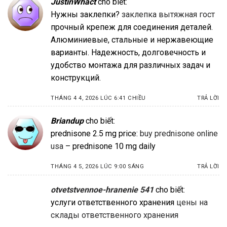
JustinWhact
cho biết:
Нужны заклепки?
заклепка вытяжная гост
прочный крепеж для соединения деталей.
Алюминиевые, стальные и нержавеющие
варианты. Надежность, долговечность и
удобство монтажа для различных задач и
конструкций.
THÁNG 4 4, 2026 LÚC 6:41 CHIỀU
TRẢ LỜI
Briandup
cho biết:
prednisone 2.5 mg price:
buy prednisone online
usa
– prednisone 10 mg daily
THÁNG 4 5, 2026 LÚC 9:00 SÁNG
TRẢ LỜI
otvetstvennoe-hranenie 541
cho biết:
услуги ответственного хранения
цены на
склады ответственного хранения