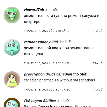
HowardTob
cho biết:
ремонт ванны и туалета
ремонт санузла в
квартире
THÁNG 3 14, 2026 LÚC 6:58 SÁNG
TRẢ LỜI
remont-vannoy 288
cho biết:
ремонт ванной под ключ
ремонт ванна
ключ цена
THÁNG 3 16, 2026 LÚC 9:32 CHIỀU
TRẢ LỜI
prescription drugs canadian
cho biết:
canadian pharmacies without prescriptions
THÁNG 3 18, 2026 LÚC 4:07 CHIỀU
TRẢ LỜI
Гей порно Slottica
cho biết:
Slottica Casino to propozycja dla graczy