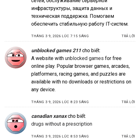
сетей, обслуживание серверной
инфраструктуры, защита данных и
техническая поддержка. Помогаем
обеспечить стабильную работу IT-систем.
THÁNG 3 9, 2026 LÚC 7:15 SÁNG
TRẢ LỜI
unblocked games 211
cho biết:
A website with
unblocked games
for free
online play. Popular browser games, arcades,
platformers, racing games, and puzzles are
available with no downloads or restrictions on
any device.
THÁNG 3 9, 2026 LÚC 8:23 SÁNG
TRẢ LỜI
canadian xanax
cho biết:
drugs without a prescription
THÁNG 3 9, 2026 LÚC 8:53 SÁNG
TRẢ LỜI