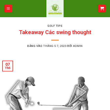
Bỏ
qua
nội
dung
GOLF TIPS
Takeaway Các swing thought
ĐĂNG VÀO
THÁNG 5 7, 2023
BỞI
ADMIN
07
Th5