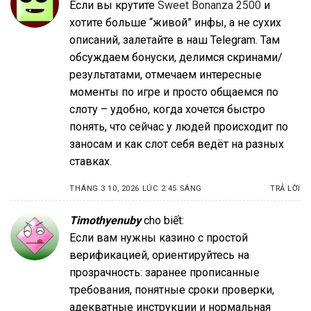
Если вы крутите
Sweet Bonanza 2500
и
хотите больше “живой” инфы, а не сухих
описаний, залетайте в наш Telegram. Там
обсуждаем бонуски, делимся скринами/
результатами, отмечаем интересные
моменты по игре и просто общаемся по
слоту – удобно, когда хочется быстро
понять, что сейчас у людей происходит по
заносам и как слот себя ведёт на разных
ставках.
THÁNG 3 10, 2026 LÚC 2:45 SÁNG
TRẢ LỜI
Timothyenuby
cho biết:
Если вам нужны казино с простой
верификацией, ориентируйтесь на
прозрачность: заранее прописанные
требования, понятные сроки проверки,
адекватные инструкции и нормальная