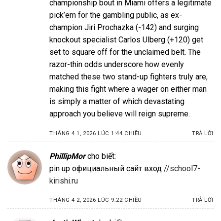
championship bout in Miami offers a legitimate
pick’em for the gambling public, as ex-
champion Jiri Prochazka (-142) and surging
knockout specialist Carlos Ulberg (+120) get
set to square off for the unclaimed belt. The
razor-thin odds underscore how evenly
matched these two stand-up fighters truly are,
making this fight where a wager on either man
is simply a matter of which devastating
approach you believe will reign supreme.
THÁNG 4 1, 2026 LÚC 1:44 CHIỀU
TRẢ LỜI
PhillipMor
cho biết:
pin up официальный сайт вход
//school7-
kirishi.ru
THÁNG 4 2, 2026 LÚC 9:22 CHIỀU
TRẢ LỜI