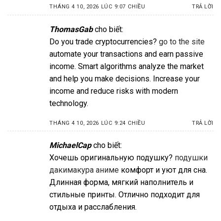
THÁNG 4 10, 2026 LÚC 9:07 CHIỀU
TRẢ LỜI
ThomasGab
cho biết:
Do you trade cryptocurrencies?
go to the site
automate your transactions and earn passive
income. Smart algorithms analyze the market
and help you make decisions. Increase your
income and reduce risks with modern
technology.
THÁNG 4 10, 2026 LÚC 9:24 CHIỀU
TRẢ LỜI
MichaelCap
cho biết:
Хочешь оригинальную подушку?
подушки
дакимакура аниме
комфорт и уют для сна.
Длинная форма, мягкий наполнитель и
стильные принты. Отлично подходит для
отдыха и расслабления.