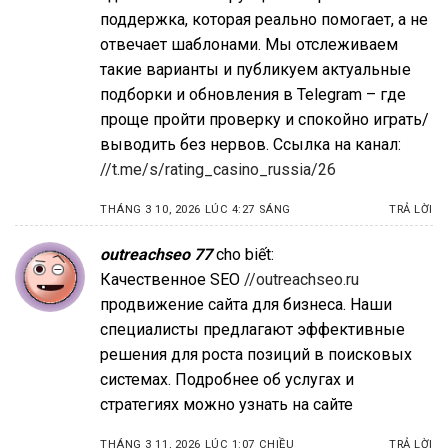
поддержка, которая реально помогает, а не
отвечает шаблонами. Мы отслеживаем
такие варианты и публикуем актуальные
подборки и обновления в Telegram – где
проще пройти проверку и спокойно играть/
выводить без нервов. Ссылка на канал:
//t.me/s/rating_casino_russia/26
THÁNG 3 10, 2026 LÚC 4:27 SÁNG
TRẢ LỜI
outreachseo 77
cho biết:
Качественное SEO
//outreachseo.ru
продвижение сайта для бизнеса. Наши
специалисты предлагают эффективные
решения для роста позиций в поисковых
системах. Подробнее об услугах и
стратегиях можно узнать на сайте
THÁNG 3 11, 2026 LÚC 1:07 CHIỀU
TRẢ LỜI