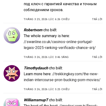
под ключ с гарантией качества и точным
соблюдением сроков.
THÁNG 3 25, 2026 LÚC 6:26 CHIỀU
TRẢ LỜI
Robertvom
cho biết:
The whole summary is here:
//swanline.co.uk/casinos-online-portugal-
legais-2025-ranking-verificado-chance-srij/
THÁNG 3 26, 2026 LÚC 3:46 SÁNG
TRẢ LỜI
Timothydauch
cho biết:
Learn more here:
//trekkingkey.com/the-new-
indian-intercourse-pron-bucking-porn-movies/
THÁNG 3 26, 2026 LÚC 5:25 CHIỀU
TRẢ LỜI
WilliamsmupT
cho biết:
The best of the best:
//modexi.com.tr/finest-