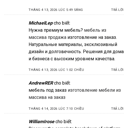
THÁNG 4 13, 2026 LÚC 5:49 SÁNG
TRẢ LỜI
MichaelLep
cho biết:
Нужна премиум мебель?
мебель из
массива продажа
изготовление на заказ.
Натуральные материалы, эксклюзивный
дизайн и долговечность. Решения для дома
и бизнеса с высоким уровнем качества.
THÁNG 4 13, 2026 LÚC 1:02 CHIỀU
TRẢ LỜI
AndrewRER
cho biết:
мебель под заказ
изготовление мебели из
массива на заказ
THÁNG 4 14, 2026 LÚC 7:10 CHIỀU
TRẢ LỜI
WilliamIrose
cho biết: