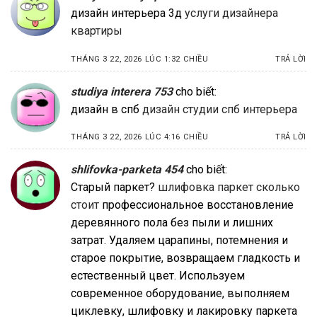
дизайн интерьера 3д
услуги дизайнера
квартиры
THÁNG 3 22, 2026 LÚC 1:32 CHIỀU
TRẢ LỜI
studiya interera 753
cho biết:
дизайн в спб
дизайн студии спб интерьера
THÁNG 3 22, 2026 LÚC 4:16 CHIỀU
TRẢ LỜI
shlifovka-parketa 454
cho biết:
Старый паркет?
шлифовка паркет сколько
стоит
профессиональное восстановление
деревянного пола без пыли и лишних
затрат. Удаляем царапины, потемнения и
старое покрытие, возвращаем гладкость и
естественный цвет. Используем
современное оборудование, выполняем
циклевку, шлифовку и лакировку паркета