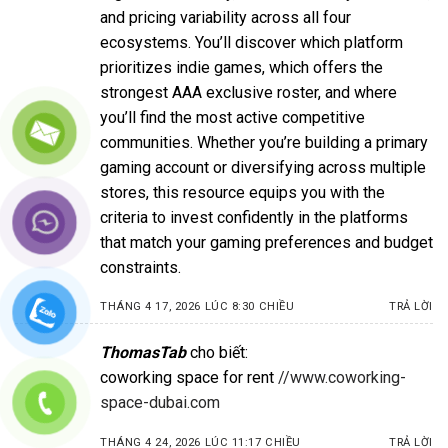
and pricing variability across all four
ecosystems. You’ll discover which platform
prioritizes indie games, which offers the
strongest AAA exclusive roster, and where
you’ll find the most active competitive
communities. Whether you’re building a primary
gaming account or diversifying across multiple
stores, this resource equips you with the
criteria to invest confidently in the platforms
that match your gaming preferences and budget
constraints.
THÁNG 4 17, 2026 LÚC 8:30 CHIỀU
TRẢ LỜI
ThomasTab
cho biết:
coworking space for rent
//www.coworking-
space-dubai.com
THÁNG 4 24, 2026 LÚC 11:17 CHIỀU
TRẢ LỜI