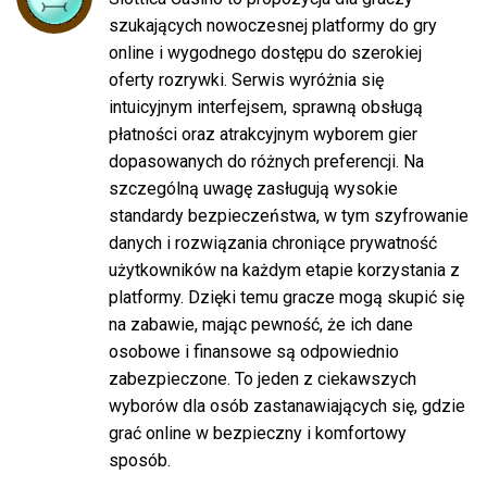
szukających nowoczesnej platformy do gry
online i wygodnego dostępu do szerokiej
oferty rozrywki. Serwis wyróżnia się
intuicyjnym interfejsem, sprawną obsługą
płatności oraz atrakcyjnym wyborem gier
dopasowanych do różnych preferencji. Na
szczególną uwagę zasługują wysokie
standardy bezpieczeństwa, w tym szyfrowanie
danych i rozwiązania chroniące prywatność
użytkowników na każdym etapie korzystania z
platformy. Dzięki temu gracze mogą skupić się
na zabawie, mając pewność, że ich dane
osobowe i finansowe są odpowiednio
zabezpieczone. To jeden z ciekawszych
wyborów dla osób zastanawiających się, gdzie
grać online w bezpieczny i komfortowy
sposób.