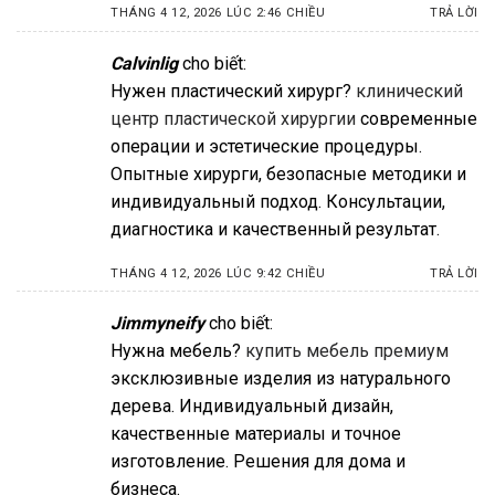
THÁNG 4 12, 2026 LÚC 2:46 CHIỀU
TRẢ LỜI
Calvinlig
cho biết:
Нужен пластический хирург?
клинический
центр пластической хирургии
современные
операции и эстетические процедуры.
Опытные хирурги, безопасные методики и
индивидуальный подход. Консультации,
диагностика и качественный результат.
THÁNG 4 12, 2026 LÚC 9:42 CHIỀU
TRẢ LỜI
Jimmyneify
cho biết:
Нужна мебель?
купить мебель премиум
эксклюзивные изделия из натурального
дерева. Индивидуальный дизайн,
качественные материалы и точное
изготовление. Решения для дома и
бизнеса.