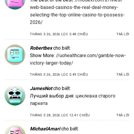
web-based-casinos-the-real-deal-money-
selecting-the-top-online-casino-to-possess-
2026/
THÁNG 3 26, 2026 LÚC 5:48 CHIỀU
TRẢ LỜI
Robertbex
cho biết:
Show More:
//uohealthcare.com/gamble-now-
victory-larger-today/
THÁNG 3 26, 2026 LÚC 5:49 CHIỀU
TRẢ LỜI
JamesNot
cho biết:
Лучший выбор дня:
циклевка старого
паркета
THÁNG 3 28, 2026 LÚC 12:41 CHIỀU
TRẢ LỜI
MichaelAmari
cho biết: