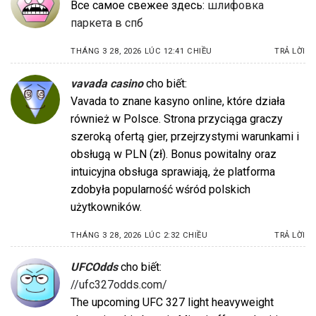
Все самое свежее здесь:
шлифовка
паркета в спб
THÁNG 3 28, 2026 LÚC 12:41 CHIỀU
TRẢ LỜI
vavada casino
cho biết:
Vavada to znane kasyno online, które działa
również w Polsce. Strona przyciąga graczy
szeroką ofertą gier, przejrzystymi warunkami i
obsługą w PLN (zł). Bonus powitalny oraz
intuicyjna obsługa sprawiają, że platforma
zdobyła popularność wśród polskich
użytkowników.
THÁNG 3 28, 2026 LÚC 2:32 CHIỀU
TRẢ LỜI
UFCOdds
cho biết:
//ufc327odds.com/
The upcoming UFC 327 light heavyweight