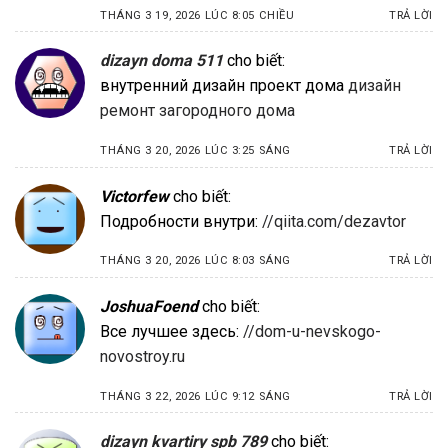
THÁNG 3 19, 2026 LÚC 8:05 CHIỀU
TRẢ LỜI
dizayn doma 511
cho biết:
внутренний дизайн проект дома
дизайн
ремонт загородного дома
THÁNG 3 20, 2026 LÚC 3:25 SÁNG
TRẢ LỜI
Victorfew
cho biết:
Подробности внутри:
//qiita.com/dezavtor
THÁNG 3 20, 2026 LÚC 8:03 SÁNG
TRẢ LỜI
JoshuaFoend
cho biết:
Все лучшее здесь:
//dom-u-nevskogo-
novostroy.ru
THÁNG 3 22, 2026 LÚC 9:12 SÁNG
TRẢ LỜI
dizayn kvartiry spb 789
cho biết: