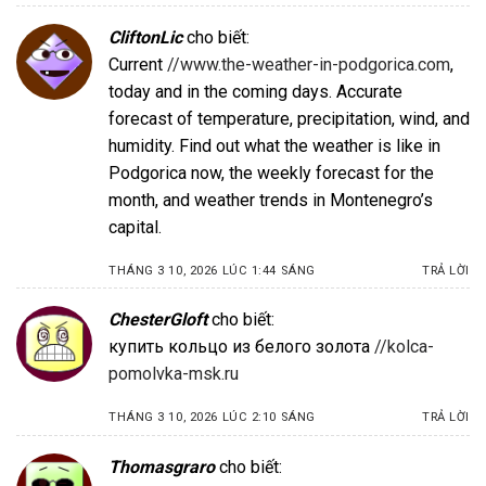
CliftonLic
cho biết:
Current
//www.the-weather-in-podgorica.com
,
today and in the coming days. Accurate
forecast of temperature, precipitation, wind, and
humidity. Find out what the weather is like in
Podgorica now, the weekly forecast for the
month, and weather trends in Montenegro’s
capital.
THÁNG 3 10, 2026 LÚC 1:44 SÁNG
TRẢ LỜI
ChesterGloft
cho biết:
купить кольцо из белого золота
//kolca-
pomolvka-msk.ru
THÁNG 3 10, 2026 LÚC 2:10 SÁNG
TRẢ LỜI
Thomasgraro
cho biết: