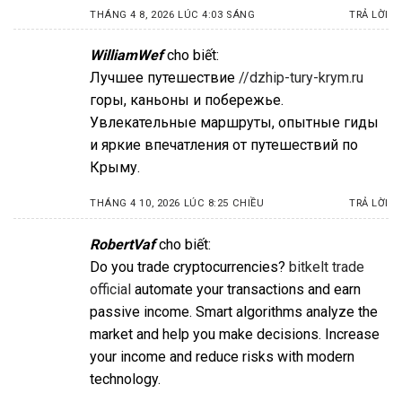
THÁNG 4 8, 2026 LÚC 4:03 SÁNG
TRẢ LỜI
WilliamWef
cho biết:
Лучшее путешествие
//dzhip-tury-krym.ru
горы, каньоны и побережье.
Увлекательные маршруты, опытные гиды
и яркие впечатления от путешествий по
Крыму.
THÁNG 4 10, 2026 LÚC 8:25 CHIỀU
TRẢ LỜI
RobertVaf
cho biết:
Do you trade cryptocurrencies?
bitkelt trade
official
automate your transactions and earn
passive income. Smart algorithms analyze the
market and help you make decisions. Increase
your income and reduce risks with modern
technology.