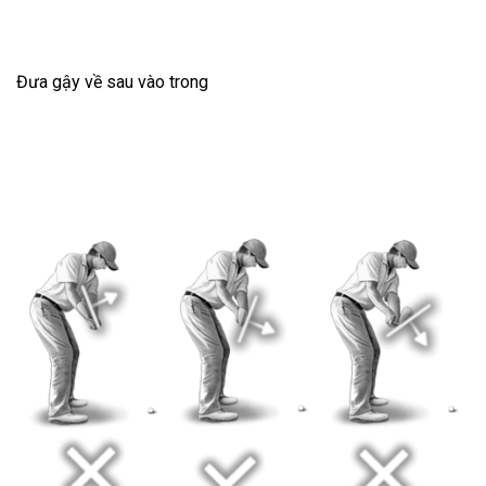
Đưa gậy về sau vào trong