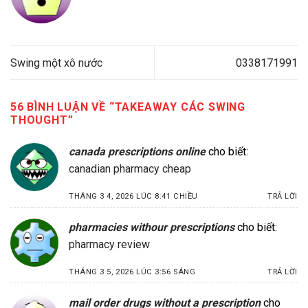
Swing một xô nước
0338171991
56 BÌNH LUẬN VỀ “
TAKEAWAY CÁC SWING
THOUGHT
”
canada prescriptions online
cho biết:
canadian pharmacy cheap
THÁNG 3 4, 2026 LÚC 8:41 CHIỀU
TRẢ LỜI
pharmacies withour prescriptions
cho biết:
pharmacy review
THÁNG 3 5, 2026 LÚC 3:56 SÁNG
TRẢ LỜI
mail order drugs without a prescription
cho