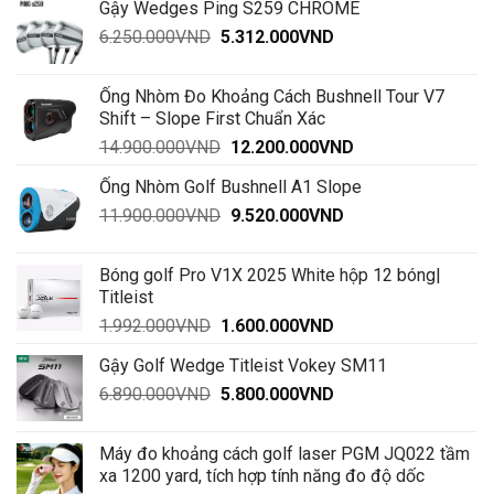
Gậy Wedges Ping S259 CHROME
28.500.000VND
Giá
Giá
6.250.000
VND
5.312.000
VND
đến
gốc
hiện
30.000.000VND
là:
tại
Ống Nhòm Đo Khoảng Cách Bushnell Tour V7
6.250.000VND.
là:
Shift – Slope First Chuẩn Xác
5.312.000VND.
Giá
Giá
14.900.000
VND
12.200.000
VND
gốc
hiện
Ống Nhòm Golf Bushnell A1 Slope
là:
tại
Giá
Giá
11.900.000
VND
14.900.000VND.
9.520.000
VND
là:
gốc
hiện
12.200.000VND.
là:
tại
Bóng golf Pro V1X 2025 White hộp 12 bóng|
11.900.000VND.
là:
Titleist
9.520.000VND.
Giá
Giá
1.992.000
VND
1.600.000
VND
gốc
hiện
Gậy Golf Wedge Titleist Vokey SM11
là:
tại
Giá
Giá
6.890.000
VND
1.992.000VND.
5.800.000
VND
là:
gốc
hiện
1.600.000VND.
là:
tại
Máy đo khoảng cách golf laser PGM JQ022 tầm
6.890.000VND.
là:
xa 1200 yard, tích hợp tính năng đo độ dốc
5.800.000VND.