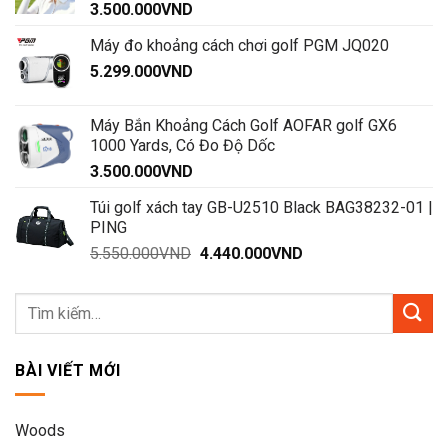
3.500.000
VND
Máy đo khoảng cách chơi golf PGM JQ020
5.299.000
VND
Máy Bắn Khoảng Cách Golf AOFAR golf GX6
1000 Yards, Có Đo Độ Dốc
3.500.000
VND
Túi golf xách tay GB-U2510 Black BAG38232-01 |
PING
Giá
Giá
5.550.000
VND
4.440.000
VND
gốc
hiện
là:
tại
5.550.000VND.
là:
4.440.000VND.
BÀI VIẾT MỚI
Woods