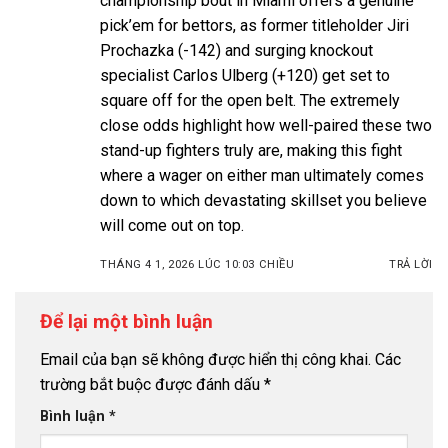
championship bout in Miami offers a genuine
pick’em for bettors, as former titleholder Jiri
Prochazka (-142) and surging knockout
specialist Carlos Ulberg (+120) get set to
square off for the open belt. The extremely
close odds highlight how well-paired these two
stand-up fighters truly are, making this fight
where a wager on either man ultimately comes
down to which devastating skillset you believe
will come out on top.
THÁNG 4 1, 2026 LÚC 10:03 CHIỀU
TRẢ LỜI
Để lại một bình luận
Email của bạn sẽ không được hiển thị công khai.
Các
trường bắt buộc được đánh dấu
*
Bình luận
*