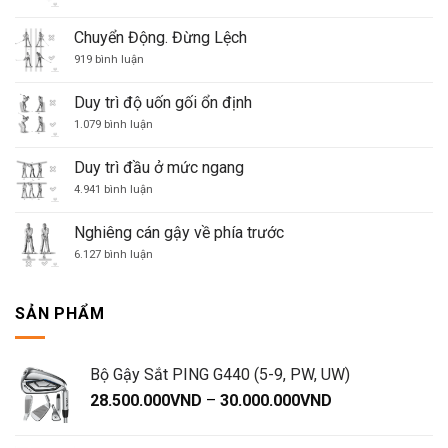
trò
điệu!
Cánh
chơi
tay
golf
→
Chuyển Động. Đừng Lệch
của
Vai
ở
bạn
→
919 bình luận
Chuyển
Hông
Động.
→
Đừng
Vai
Duy trì độ uốn gối ổn định
Lệch
→
Cánh
ở
1.079 bình luận
tay
Duy
trì
độ
Duy trì đầu ở mức ngang
uốn
gối
ở
4.941 bình luận
ổn
Duy
định
trì
đầu
Nghiêng cán gậy về phía trước
ở
mức
ở
6.127 bình luận
ngang
Nghiêng
cán
gậy
về
SẢN PHẨM
phía
trước
Bộ Gậy Sắt PING G440 (5-9, PW, UW)
Khoảng
28.500.000
VND
–
30.000.000
VND
giá:
từ