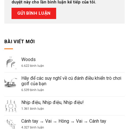
duyệt này cho lần bình luận kế tiếp của tôi.
BÀI VIẾT MỚI
Woods
ở
6.622 bình luận
Woods
Hãy để các suy nghĩ về cú đánh điều khiển trò chơi
golf của bạn
ở
6.539 bình luận
Hãy
để
các
Nhịp điệu, Nhịp điệu, Nhịp điệu!
suy
nghĩ
ở
1.361 bình luận
về
Nhịp
cú
điệu,
đánh
Nhịp
Cánh tay → Vai → Hông → Vai → Cánh tay
điều
điệu,
khiển
Nhịp
ở
4.327 bình luận