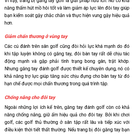
Vì vậy, trang bị găng tay golf là giải pháp hữu ích. Nó có khả
năng thấm hút mồ hôi tốt và làm giảm áp lực lên đôi tay giúp
bạn kiểm soát gậy chắc chắn và thực hiện vung gậy hiệu quả
hơn.
Giảm chấn thương ở vùng tay
Các cú đánh trên sân golf cũng đòi hỏi lực khá mạnh do đó
khi tập luyện không có găng tay, đôi bàn tay rất dễ chịu tác
động mạnh và gặp phải tình trạng bong gân, trật khớp.
Nhưng găng tay đánh golf được thiết kế chuyên dụng, nó có
khả năng trợ lực giúp tăng sức chịu đựng cho bàn tay từ đó
hạn chế được mọi chấn thương trong quá trình tập.
Chống nắng cho đôi tay
Ngoài những lợi ích kể trên, găng tay đánh golf còn có khả
năng chống nắng, giữ ấm hiệu quả cho đôi tay. Bởi khi chơi
golf, các golf thủ thường ở sân tập rất lâu và tiếp xúc với
điều kiện thời tiết thất thường. Nếu trang bị đôi găng tay bạn