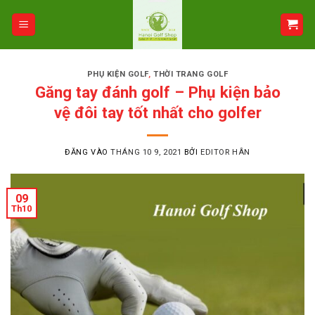
Bỏ
qua
nội
dung
PHỤ KIỆN GOLF
,
THỜI TRANG GOLF
Găng tay đánh golf – Phụ kiện bảo
vệ đôi tay tốt nhất cho golfer
ĐĂNG VÀO
THÁNG 10 9, 2021
BỞI
EDITOR HÂN
09
Th10