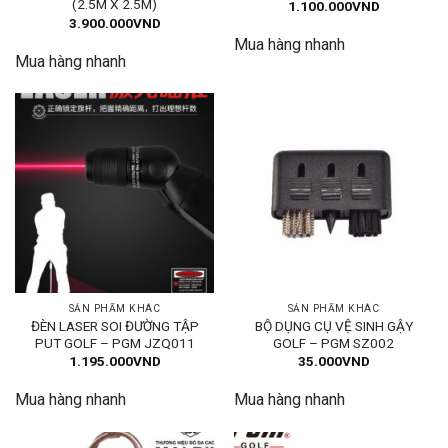
(2.5M X 2.5M)
1.100.000
VND
3.900.000
VND
Mua hàng nhanh
Mua hàng nhanh
SẢN PHẨM KHÁC
SẢN PHẨM KHÁC
ĐÈN LASER SOI ĐƯỜNG TẬP
BỘ DỤNG CỤ VỆ SINH GẬY
PUT GOLF – PGM JZQ011
GOLF – PGM SZ002
1.195.000
VND
35.000
VND
Mua hàng nhanh
Mua hàng nhanh