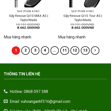
SẢN PHẨM KHÁC
SẢN PHẨM KHÁC
Gậy Rescue Qi10 MAX AS |
Gậy Rescue Qi10 Tour AS |
TaylorMade
TaylorMade
10.191.000
VND
10.191.000
VND
Giá
Giá
Giá
Giá
8.662.000
VND
8.662.000
VND
gốc
hiện
gốc
hiện
là:
tại
là:
tại
Mua hàng nhanh
Mua hàng nhanh
10.191.000VND.
là:
10.191.000VND.
là:
8.662.000VND.
8.662.000
1
2
3
4
…
11
12
13
THÔNG TIN LIÊN HỆ
Hotline: 0868 097 388
Email: vuhoanganhf316@gmail.com