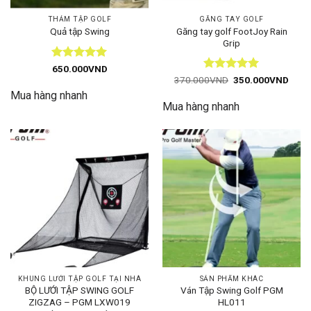
THẢM TẬP GOLF
GĂNG TAY GOLF
Găng tay golf FootJoy Rain
Quả tập Swing
Grip
Được xếp
650.000
VND
hạng
5
5
Được xếp
Giá
Giá
370.000
VND
350.000
VND
gốc
hiện
sao
hạng
5
5
Mua hàng nhanh
là:
tại
sao
Mua hàng nhanh
370.000VND.
là:
350.
KHUNG LƯỚI TẬP GOLF TẠI NHÀ
SẢN PHẨM KHÁC
BỘ LƯỚI TẬP SWING GOLF
Ván Tập Swing Golf PGM
ZIGZAG – PGM LXW019
HL011