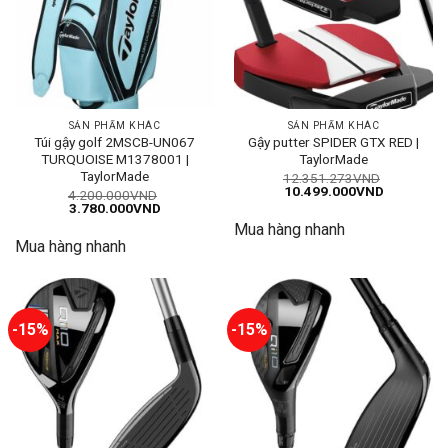
SẢN PHẨM KHÁC
SẢN PHẨM KHÁC
Túi gậy golf 2MSCB-UN067
Gậy putter SPIDER GTX RED |
TURQUOISE M1378001 |
TaylorMade
TaylorMade
12.351.273
VND
Giá
Giá
10.499.000
VND
4.200.000
VND
gốc
hiện
Giá
Giá
3.780.000
VND
là:
tại
gốc
hiện
Mua hàng nhanh
12.351.273VND.
là:
là:
tại
10.499.00
Mua hàng nhanh
4.200.000VND.
là:
3.780.000VND.
-15%
-15%