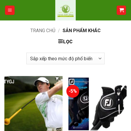
Bỏ
qua
nội
dung
TRANG CHỦ
/
SẢN PHẨM KHÁC
LỌC
-5%