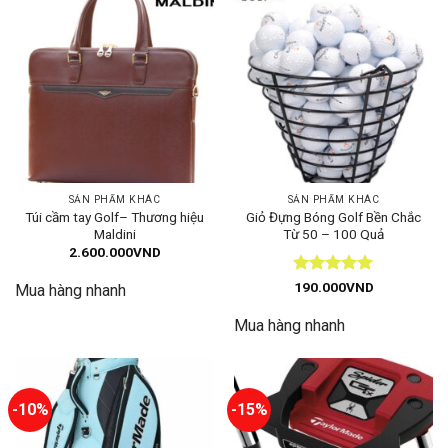
SẢN PHẨM KHÁC
SẢN PHẨM KHÁC
Túi cầm tay Golf– Thương hiệu
Giỏ Đựng Bóng Golf Bền Chắc
Maldini
Từ 50 – 100 Quả
2.600.000
VND
Được xếp
190.000
VND
Mua hàng nhanh
hạng
5
5
sao
Mua hàng nhanh
-10%
-15%