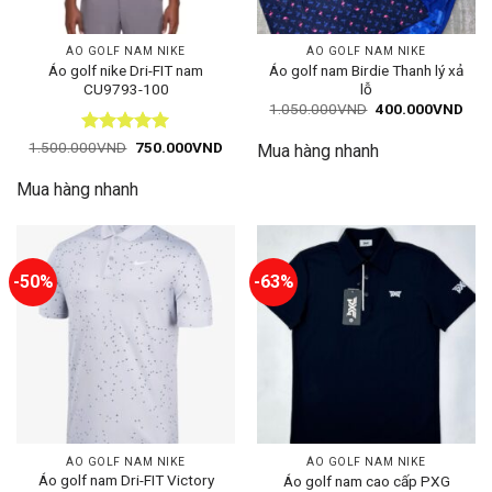
ÁO GOLF NAM NIKE
ÁO GOLF NAM NIKE
Áo golf nike Dri-FIT nam
Áo golf nam Birdie Thanh lý xả
CU9793-100
lỗ
Giá
Giá
1.050.000
VND
400.000
VND
gốc
hiện
là:
tại
Được xếp
Giá
Giá
1.500.000
VND
750.000
VND
Mua hàng nhanh
1.050.000VND.
là:
gốc
hiện
hạng
5
5
400
là:
tại
sao
Mua hàng nhanh
1.500.000VND.
là:
750.000VND.
-50%
-63%
ÁO GOLF NAM NIKE
ÁO GOLF NAM NIKE
Áo golf nam Dri-FIT Victory
Áo golf nam cao cấp PXG