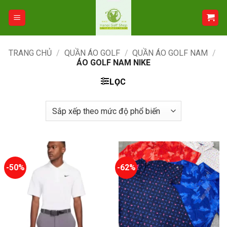
Bỏ
qua
nội
dung
TRANG CHỦ
/
QUẦN ÁO GOLF
/
QUẦN ÁO GOLF NAM
/
ÁO GOLF NAM NIKE
LỌC
-50%
-62%