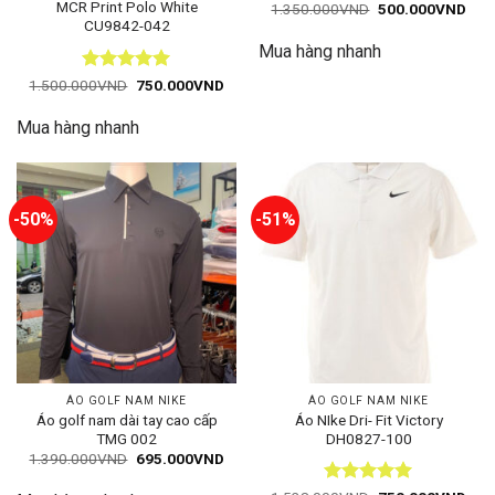
MCR Print Polo White
Giá
Giá
1.350.000
VND
500.000
VND
gốc
hiện
CU9842-042
là:
tại
Mua hàng nhanh
1.350.000VND.
là:
500
Được xếp
Giá
Giá
1.500.000
VND
750.000
VND
gốc
hiện
hạng
5
5
là:
tại
sao
Mua hàng nhanh
1.500.000VND.
là:
750.000VND.
-50%
-51%
ÁO GOLF NAM NIKE
ÁO GOLF NAM NIKE
Áo golf nam dài tay cao cấp
Áo NIke Dri- Fit Victory
TMG 002
DH0827-100
Giá
Giá
1.390.000
VND
695.000
VND
gốc
hiện
là:
tại