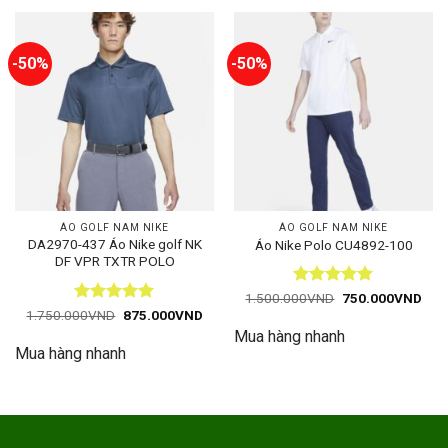
-50%
-50%
ÁO GOLF NAM NIKE
ÁO GOLF NAM NIKE
DA2970-437 Áo Nike golf NK
Áo Nike Polo CU4892-100
DF VPR TXTR POLO
Được xếp
Giá
Giá
1.500.000
VND
750.000
VND
gốc
hiện
hạng
5
5
Được xếp
Giá
Giá
1.750.000
VND
875.000
VND
là:
tại
gốc
hiện
sao
hạng
5
5
Mua hàng nhanh
1.500.000VND.
là:
là:
tại
sao
750
Mua hàng nhanh
1.750.000VND.
là:
875.000VND.