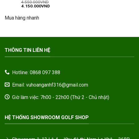
Được xếp
4.550.000
VND
Giá
Giá
4.150.000
VND
hạng
5
5
gốc
hiện
sao
là:
tại
Mua hàng nhanh
4.550.000VND.
là:
4.150.000VND.
THÔNG TIN LIÊN HỆ
Hotline: 0868 097 388
Email: vuhoanganhf316@gmail.com
Giờ làm việc: 7h00 - 22h00 (Thứ 2 - Chủ nhật)
HỆ THỐNG SHOWROOM GOLF SHOP