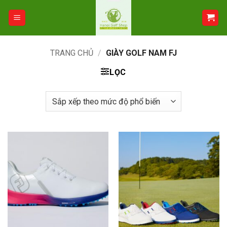
Bỏ
qua
nội
dung
TRANG CHỦ
/
GIÀY GOLF NAM FJ
LỌC