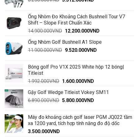
đến
gốc
hiện
30.000.000VND
là:
tại
Ống Nhòm Đo Khoảng Cách Bushnell Tour V7
6.250.000VND.
là:
Shift – Slope First Chuẩn Xác
5.312.000VND.
Giá
Giá
14.900.000
VND
12.200.000
VND
gốc
hiện
Ống Nhòm Golf Bushnell A1 Slope
là:
tại
Giá
Giá
11.900.000
VND
14.900.000VND.
9.520.000
VND
là:
gốc
hiện
12.200.000VND.
là:
tại
Bóng golf Pro V1X 2025 White hộp 12 bóng|
11.900.000VND.
là:
Titleist
9.520.000VND.
Giá
Giá
1.992.000
VND
1.600.000
VND
gốc
hiện
Gậy Golf Wedge Titleist Vokey SM11
là:
tại
Giá
Giá
6.890.000
VND
1.992.000VND.
5.800.000
VND
là:
gốc
hiện
1.600.000VND.
là:
tại
Máy đo khoảng cách golf laser PGM JQ022 tầm
6.890.000VND.
là:
xa 1200 yard, tích hợp tính năng đo độ dốc
5.800.000VND.
3.500.000
VND