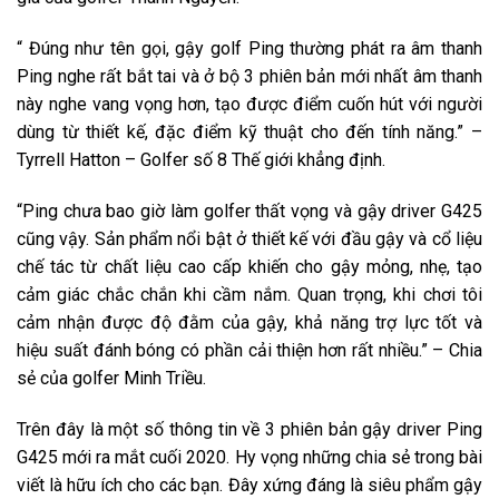
“ Đúng như tên gọi, gậy golf Ping thường phát ra âm thanh
Ping nghe rất bắt tai và ở bộ 3 phiên bản mới nhất âm thanh
này nghe vang vọng hơn, tạo được điểm cuốn hút với người
dùng từ thiết kế, đặc điểm kỹ thuật cho đến tính năng.” –
Tyrrell Hatton – Golfer số 8 Thế giới khẳng định.
“Ping chưa bao giờ làm golfer thất vọng và gậy driver G425
cũng vậy. Sản phẩm nổi bật ở thiết kế với đầu gậy và cổ liệu
chế tác từ chất liệu cao cấp khiến cho gậy mỏng, nhẹ, tạo
cảm giác chắc chắn khi cầm nắm. Quan trọng, khi chơi tôi
cảm nhận được độ đằm của gậy, khả năng trợ lực tốt và
hiệu suất đánh bóng có phần cải thiện hơn rất nhiều.” – Chia
sẻ của golfer Minh Triều.
Trên đây là một số thông tin về 3 phiên bản gậy driver Ping
G425 mới ra mắt cuối 2020. Hy vọng những chia sẻ trong bài
viết là hữu ích cho các bạn. Đây xứng đáng là siêu phẩm gậy