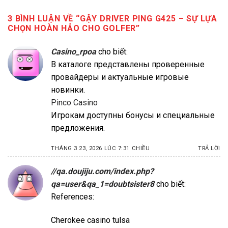
3 BÌNH LUẬN VỀ “
GẬY DRIVER PING G425 – SỰ LỰA
CHỌN HOÀN HẢO CHO GOLFER
”
Casino_rpoa
cho biết:
В каталоге представлены проверенные
провайдеры и актуальные игровые
новинки.
Pinco Casino
Игрокам доступны бонусы и специальные
предложения.
THÁNG 3 23, 2026 LÚC 7:31 CHIỀU
TRẢ LỜI
//qa.doujiju.com/index.php?
qa=user&qa_1=doubtsister8
cho biết:
References:
Cherokee casino tulsa