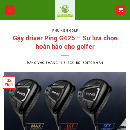
Bỏ
qua
nội
dung
PHỤ KIỆN GOLF
Gậy driver Ping G425 – Sự lựa chọn
hoàn hảo cho golfer
ĐĂNG VÀO
THÁNG 11 3, 2021
BỞI
EDITOR HÂN
03
Th11