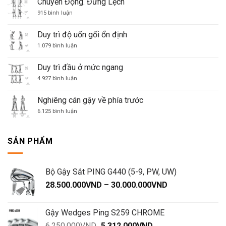
Chuyển Động. Đừng Lệch
của
Vai
ở
bạn
→
915 bình luận
Chuyển
Hông
Động.
→
Đừng
Vai
Duy trì độ uốn gối ổn định
Lệch
→
Cánh
ở
1.079 bình luận
tay
Duy
trì
độ
Duy trì đầu ở mức ngang
uốn
gối
ở
4.927 bình luận
ổn
Duy
định
trì
đầu
Nghiêng cán gậy về phía trước
ở
mức
ở
6.125 bình luận
ngang
Nghiêng
cán
gậy
về
SẢN PHẨM
phía
trước
Bộ Gậy Sắt PING G440 (5-9, PW, UW)
Khoảng
28.500.000
VND
–
30.000.000
VND
giá:
từ
Gậy Wedges Ping S259 CHROME
28.500.000VND
Giá
Giá
6.250.000
VND
5.312.000
VND