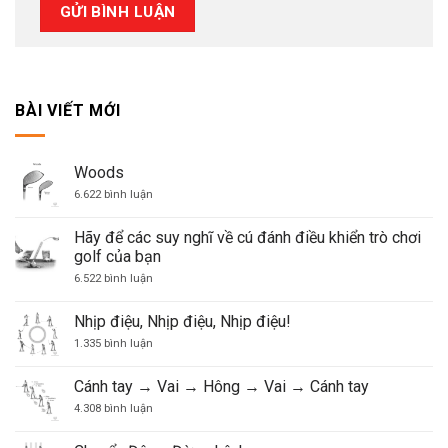
BÀI VIẾT MỚI
Woods
ở
6.622 bình luận
Woods
Hãy để các suy nghĩ về cú đánh điều khiển trò chơi
golf của bạn
ở
6.522 bình luận
Hãy
để
các
Nhịp điệu, Nhịp điệu, Nhịp điệu!
suy
nghĩ
ở
1.335 bình luận
về
Nhịp
cú
điệu,
đánh
Nhịp
Cánh tay → Vai → Hông → Vai → Cánh tay
điều
điệu,
khiển
Nhịp
ở
4.308 bình luận
trò
điệu!
Cánh
chơi
tay
golf
→