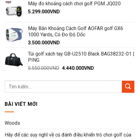
Máy đo khoảng cách chơi golf PGM JQ020
5.299.000
VND
Máy Bắn Khoảng Cách Golf AOFAR golf GX6
1000 Yards, Có Đo Độ Dốc
3.500.000
VND
Túi golf xách tay GB-U2510 Black BAG38232-01 |
PING
Giá
Giá
5.550.000
VND
4.440.000
VND
gốc
hiện
là:
tại
5.550.000VND.
là:
4.440.000VND.
BÀI VIẾT MỚI
Woods
Hãy để các suy nghĩ về cú đánh điều khiển trò chơi golf của