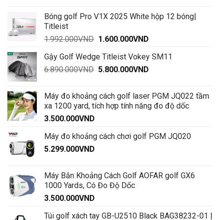
12.200.000VND.
là:
tại
Bóng golf Pro V1X 2025 White hộp 12 bóng|
11.900.000VND.
là:
Titleist
9.520.000VND.
Giá
Giá
1.992.000
VND
1.600.000
VND
gốc
hiện
Gậy Golf Wedge Titleist Vokey SM11
là:
tại
Giá
Giá
6.890.000
VND
1.992.000VND.
5.800.000
VND
là:
gốc
hiện
1.600.000VND.
là:
tại
Máy đo khoảng cách golf laser PGM JQ022 tầm
6.890.000VND.
là:
xa 1200 yard, tích hợp tính năng đo độ dốc
5.800.000VND.
3.500.000
VND
Máy đo khoảng cách chơi golf PGM JQ020
5.299.000
VND
Máy Bắn Khoảng Cách Golf AOFAR golf GX6
1000 Yards, Có Đo Độ Dốc
3.500.000
VND
Túi golf xách tay GB-U2510 Black BAG38232-01 |