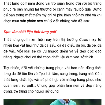
Thắt lưng golf nam đóng vai trò quan trọng đối với bộ trang
phục ra sân nhưng lại thường bị cánh mày râu bỏ qua. Đừng
để bạn trông mất thẩm mỹ chỉ vì phụ kiện nhỏ này nhé và khi
chọn mua sản phẩm nên chú ý đến những vấn đề sau:
Dựa vào chất liệu thắt lưng golf
Thắt lưng golf nam hiện nay trên thị trường được may từ
nhiều loại vật liệu như da cá sấu, da đà điểu, da bò, da bê, da
dê vải…Mỗi loại sẽ có ưu nhược điểm và vẻ đẹp độc đáo
riêng. Người chơi có thể chọn chất liệu dựa vào sở thích.
Tuy nhiên, đối với những trang phục vải bạn nên dùng thắt
lưng da để tôn lên vẻ đẹp lịch lãm, sang trọng, trang nhã. Còn
thắt lưng chất liệu vải sẽ phù hợp với những trang phục như
quần jean, áo pull,… Chúng góp phần làm nên vẻ đẹp năng
động, trẻ trung cho người sử dụng.