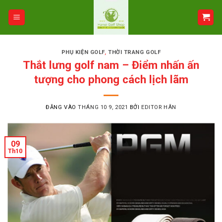
Bỏ
qua
nội
dung
PHỤ KIỆN GOLF
,
THỜI TRANG GOLF
Thắt lưng golf nam – Điểm nhấn ấn
tượng cho phong cách lịch lãm
ĐĂNG VÀO
THÁNG 10 9, 2021
BỞI
EDITOR HÂN
09
Th10