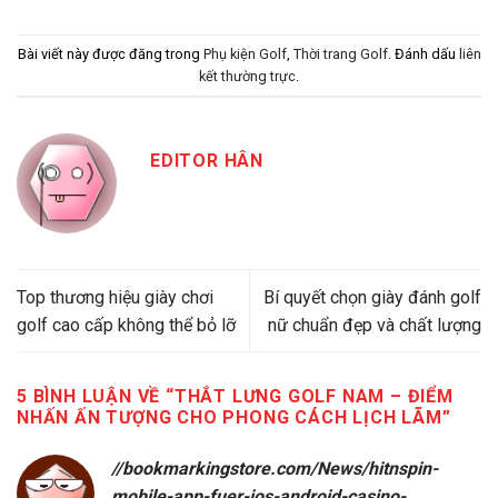
Bài viết này được đăng trong
Phụ kiện Golf
,
Thời trang Golf
. Đánh dấu
liên
kết thường trực
.
EDITOR HÂN
Top thương hiệu giày chơi
Bí quyết chọn giày đánh golf
golf cao cấp không thể bỏ lỡ
nữ chuẩn đẹp và chất lượng
5 BÌNH LUẬN VỀ “
THẮT LƯNG GOLF NAM – ĐIỂM
NHẤN ẤN TƯỢNG CHO PHONG CÁCH LỊCH LÃM
”
//bookmarkingstore.com/News/hitnspin-
mobile-app-fuer-ios-android-casino-