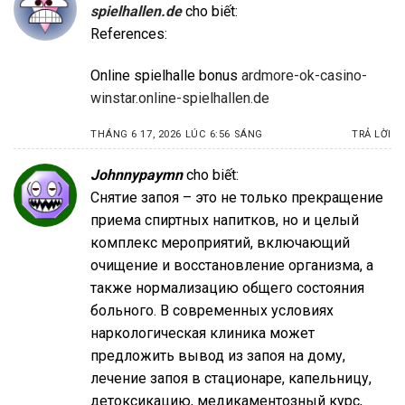
spielhallen.de
cho biết:
References:
Online spielhalle bonus
ardmore-ok-casino-
winstar.online-spielhallen.de
THÁNG 6 17, 2026 LÚC 6:56 SÁNG
TRẢ LỜI
Johnnypaymn
cho biết:
Снятие запоя – это не только прекращение
приема спиртных напитков, но и целый
комплекс мероприятий, включающий
очищение и восстановление организма, а
также нормализацию общего состояния
больного. В современных условиях
наркологическая клиника может
предложить вывод из запоя на дому,
лечение запоя в стационаре, капельницу,
детоксикацию, медикаментозный курс,