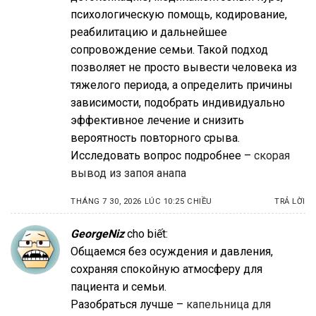
психологическую помощь, кодирование,
реабилитацию и дальнейшее
сопровождение семьи. Такой подход
позволяет не просто вывести человека из
тяжелого периода, а определить причины
зависимости, подобрать индивидуально
эффективное лечение и снизить
вероятность повторного срыва.
Исследовать вопрос подробнее –
скорая
вывод из запоя анапа
THÁNG 7 30, 2026 LÚC 10:25 CHIỀU
TRẢ LỜI
GeorgeNiz
cho biết:
Общаемся без осуждения и давления,
сохраняя спокойную атмосферу для
пациента и семьи.
Разобраться лучше –
капельница для