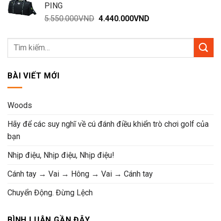
PING
Giá
Giá
5.550.000
VND
4.440.000
VND
gốc
hiện
là:
tại
5.550.000VND.
là:
4.440.000VND.
BÀI VIẾT MỚI
Woods
Hãy để các suy nghĩ về cú đánh điều khiển trò chơi golf của
bạn
Nhịp điệu, Nhịp điệu, Nhịp điệu!
Cánh tay → Vai → Hông → Vai → Cánh tay
Chuyển Động. Đừng Lệch
BÌNH LUẬN GẦN ĐÂY