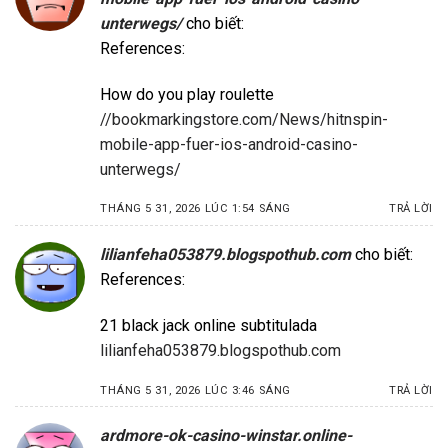
unterwegs/
cho biết:
References:
How do you play roulette
//bookmarkingstore.com/News/hitnspin-
mobile-app-fuer-ios-android-casino-
unterwegs/
THÁNG 5 31, 2026 LÚC 1:54 SÁNG
TRẢ LỜI
lilianfeha053879.blogspothub.com
cho biết:
References:
21 black jack online subtitulada
lilianfeha053879.blogspothub.com
THÁNG 5 31, 2026 LÚC 3:46 SÁNG
TRẢ LỜI
ardmore-ok-casino-winstar.online-