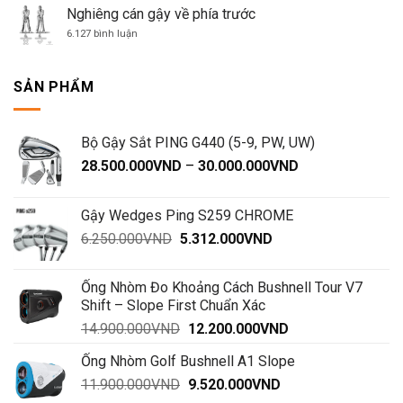
đầu
Nghiêng cán gậy về phía trước
ở
mức
ở
6.127 bình luận
ngang
Nghiêng
cán
gậy
về
SẢN PHẨM
phía
trước
Bộ Gậy Sắt PING G440 (5-9, PW, UW)
Khoảng
28.500.000
VND
–
30.000.000
VND
giá:
từ
Gậy Wedges Ping S259 CHROME
28.500.000VND
Giá
Giá
6.250.000
VND
5.312.000
VND
đến
gốc
hiện
30.000.000VND
là:
tại
Ống Nhòm Đo Khoảng Cách Bushnell Tour V7
6.250.000VND.
là:
Shift – Slope First Chuẩn Xác
5.312.000VND.
Giá
Giá
14.900.000
VND
12.200.000
VND
gốc
hiện
Ống Nhòm Golf Bushnell A1 Slope
là:
tại
Giá
Giá
11.900.000
VND
14.900.000VND.
9.520.000
VND
là:
gốc
hiện