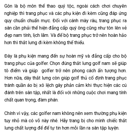
Gôn là bộ môn thể thao quý tộc, ngoài cách chơi chuyên
nghiệp thì trang phục và các phụ kiện đi kèm cũng đáp ứng
quy chuẩn chuẩn mực. Đối với cánh mày râu, trang phục ra
sân cần phải thể hiện đẳng cấp quý ông cũng như tôn lên vẻ
đẹp nam tính, lịch lãm. Và để bộ trang phục trở nên hoàn hảo
hơn thì thắt lưng đi kèm không thể thiếu.
Đây là phụ kiện mang đến sự hoàn mỹ và đẳng cấp cho bộ
trang phục của golfer. Chọn đúng thắt lưng golf nam sẽ giúp
tô điểm và giúp golfer trở nên phong cách ấn tượng hơn.
Hơn nữa, dây thắt lưng còn giúp golf thủ cố định trang phục
tránh quần áo bị xô lệch gây phản cảm khi thực hiện các cú
đánh trên sân tập, nhất là đối với những cuộc chơi mang tính
chất quan trọng, đàm phán.
Chính vì vậy, các golfer nam không nên xem thường phụ kiện
tuy nhỏ mà có võ này nhé. Hãy trang bị cho mình chiếc thắt
lưng chất lượng để để tự tin hơn mỗi lần ra sân tập luyện.