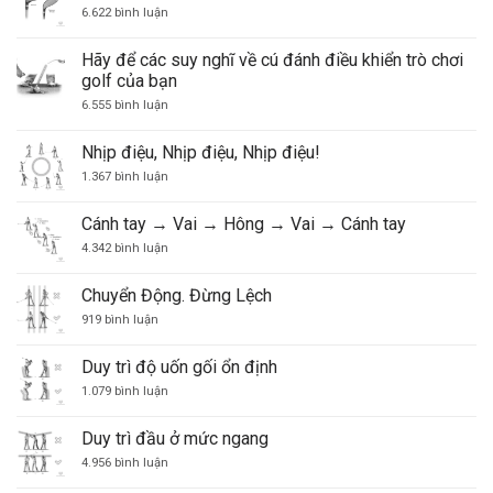
ở
6.622 bình luận
Woods
Hãy để các suy nghĩ về cú đánh điều khiển trò chơi
golf của bạn
ở
6.555 bình luận
Hãy
để
các
Nhịp điệu, Nhịp điệu, Nhịp điệu!
suy
nghĩ
ở
1.367 bình luận
về
Nhịp
cú
điệu,
đánh
Nhịp
Cánh tay → Vai → Hông → Vai → Cánh tay
điều
điệu,
khiển
Nhịp
ở
4.342 bình luận
trò
điệu!
Cánh
chơi
tay
golf
→
Chuyển Động. Đừng Lệch
của
Vai
ở
bạn
→
919 bình luận
Chuyển
Hông
Động.
→
Đừng
Vai
Duy trì độ uốn gối ổn định
Lệch
→
Cánh
ở
1.079 bình luận
tay
Duy
trì
độ
Duy trì đầu ở mức ngang
uốn
gối
ở
4.956 bình luận
ổn
Duy
định
trì