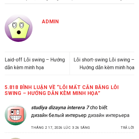
ADMIN
Laid-off Lỗi swing – Hướng
Lỗi short-swing Lỗi swing –
dẫn kèm minh họa
Hướng dẫn kèm minh họa
5.818 BÌNH LUẬN VỀ “
LỖI MẤT CÂN BẰNG LỖI
SWING – HƯỚNG DẪN KÈM MINH HỌA
”
studiya dizayna interera 7
cho biết:
дизайн белый интерьер
дизайн интерьера
THÁNG 2 17, 2026 LÚC 3:26 SÁNG
TRẢ LỜI