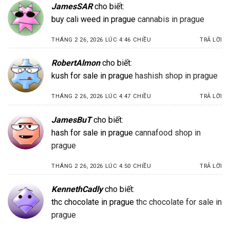
JamesSAR
cho biết:
buy cali weed in prague
cannabis in prague
THÁNG 2 26, 2026 LÚC 4:46 CHIỀU
TRẢ LỜI
RobertAlmon
cho biết:
kush for sale in prague
hashish shop in prague
THÁNG 2 26, 2026 LÚC 4:47 CHIỀU
TRẢ LỜI
JamesBuT
cho biết:
hash for sale in prague
cannafood shop in
prague
THÁNG 2 26, 2026 LÚC 4:50 CHIỀU
TRẢ LỜI
KennethCadly
cho biết:
thc chocolate in prague
thc chocolate for sale in
prague