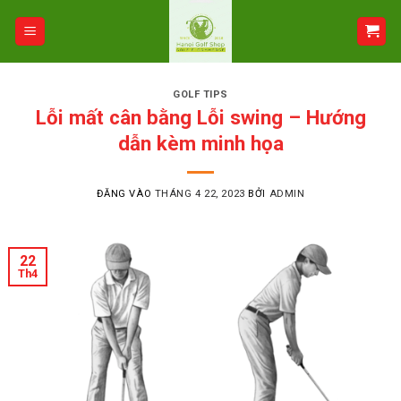
Bỏ
qua
nội
dung
GOLF TIPS
Lỗi mất cân bằng Lỗi swing – Hướng
dẫn kèm minh họa
ĐĂNG VÀO
THÁNG 4 22, 2023
BỞI
ADMIN
22
Th4