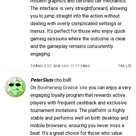
modern graphics and certified fair mechanics.
The interface is very straightforward, allowing
you to jump straight into the action without
dealing with overly complicated settings or
menus. It’s perfect for those who enjoy quick
gaming sessions where the outcome is clear
and the gameplay remains consistently
engaging.
THÁNG 2 27, 2026 LÚC 11:17 SÁNG
TRẢ LỜI
PeterSluts
cho biết:
On
Boomerang Greece site
you can enjoy a very
engaging loyalty program that rewards active
players with frequent cashback and exclusive
tournament invitations. The platform is highly
stable and performs well on both desktop and
mobile browsers, ensuring you never miss a
beat. It’s a great choice for those who value