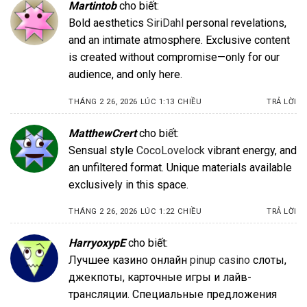
Martintob
cho biết:
Bold aesthetics
SiriDahl
personal revelations,
and an intimate atmosphere. Exclusive content
is created without compromise—only for our
audience, and only here.
THÁNG 2 26, 2026 LÚC 1:13 CHIỀU
TRẢ LỜI
MatthewCrert
cho biết:
Sensual style
CocoLovelock
vibrant energy, and
an unfiltered format. Unique materials available
exclusively in this space.
THÁNG 2 26, 2026 LÚC 1:22 CHIỀU
TRẢ LỜI
HarryoxypE
cho biết:
Лучшее казино онлайн
pinup casino
слоты,
джекпоты, карточные игры и лайв-
трансляции. Специальные предложения