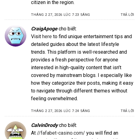
citizen in the region.
THÁNG 2 27, 2026 LÚC 7:23 SÁNG
TRẢ LỜI
CraigApoge
cho biết:
Visit
here
to find unique entertainment tips and
detailed guides about the latest lifestyle
trends. This platform is well-researched and
provides a fresh perspective for anyone
interested in high-quality content that isn’t
covered by mainstream blogs. I especially like
how they categorize their posts, making it easy
to navigate through different themes without
feeling overwhelmed.
THÁNG 2 27, 2026 LÚC 7:24 SÁNG
TRẢ LỜI
CalvinDrody
cho biết:
At
//fafabet-casino.com/
you will find an