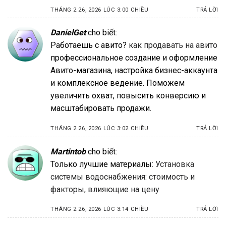
THÁNG 2 26, 2026 LÚC 3:00 CHIỀU
TRẢ LỜI
DanielGet
cho biết:
Работаешь с авито?
как продавать на авито
профессиональное создание и оформление
Авито-магазина, настройка бизнес-аккаунта
и комплексное ведение. Поможем
увеличить охват, повысить конверсию и
масштабировать продажи.
THÁNG 2 26, 2026 LÚC 3:02 CHIỀU
TRẢ LỜI
Martintob
cho biết:
Только лучшие материалы:
Установка
системы водоснабжения: стоимость и
факторы, влияющие на цену
THÁNG 2 26, 2026 LÚC 3:14 CHIỀU
TRẢ LỜI