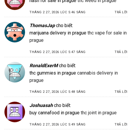
hash for sale in prague
thc weed in prague
THÁNG 2 27, 2026 LÚC 5:46 SÁNG
TRẢ LỜI
ThomasJap
cho biết:
marijuana delivery in prague
thc vape for sale in
prague
THÁNG 2 27, 2026 LÚC 5:47 SÁNG
TRẢ LỜI
RonaldExerM
cho biết:
thc gummies in prague
cannabis delivery in
prague
THÁNG 2 27, 2026 LÚC 5:48 SÁNG
TRẢ LỜI
Joshuasah
cho biết:
buy cannafood in prague
thc joint in prague
THÁNG 2 27, 2026 LÚC 5:49 SÁNG
TRẢ LỜI