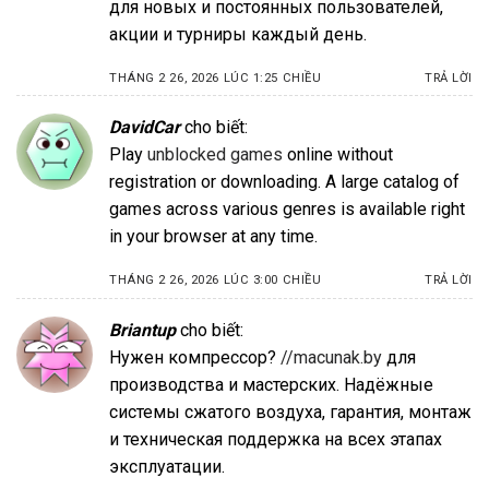
для новых и постоянных пользователей,
акции и турниры каждый день.
THÁNG 2 26, 2026 LÚC 1:25 CHIỀU
TRẢ LỜI
DavidCar
cho biết:
Play
unblocked games
online without
registration or downloading. A large catalog of
games across various genres is available right
in your browser at any time.
THÁNG 2 26, 2026 LÚC 3:00 CHIỀU
TRẢ LỜI
Briantup
cho biết:
Нужен компрессор?
//macunak.by
для
производства и мастерских. Надёжные
системы сжатого воздуха, гарантия, монтаж
и техническая поддержка на всех этапах
эксплуатации.