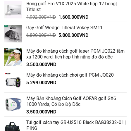
Bóng golf Pro V1X 2025 White hộp 12 bóng|
11.900.000VND.
là:
Titleist
9.520.000VND.
Giá
Giá
1.992.000
VND
1.600.000
VND
gốc
hiện
Gậy Golf Wedge Titleist Vokey SM11
là:
tại
Giá
Giá
6.890.000
VND
1.992.000VND.
5.800.000
VND
là:
gốc
hiện
1.600.000VND.
là:
tại
Máy đo khoảng cách golf laser PGM JQ022 tầm
6.890.000VND.
là:
xa 1200 yard, tích hợp tính năng đo độ dốc
5.800.000VND.
3.500.000
VND
Máy đo khoảng cách chơi golf PGM JQ020
5.299.000
VND
Máy Bắn Khoảng Cách Golf AOFAR golf GX6
1000 Yards, Có Đo Độ Dốc
3.500.000
VND
Túi golf xách tay GB-U2510 Black BAG38232-01 |
PING