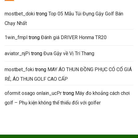
mostbet_doki
trong
Top 05 Mẫu Túi Đựng Gậy Golf Bán
Chạy Nhất
1win_fmpl
trong
Đánh giá DRIVER Honma TR20
aviator_njPi
trong
Đưa Gậy về Vị Trí Thang
mostbet_foki
trong
MAY ÁO THUN ĐỒNG PHỤC CÓ CỔ GIÁ
RẺ, ÁO THUN GOLF CAO CẤP
oformit osago onlain_ucPr
trong
Máy đo khoảng cách chơi
golf – Phụ kiện không thể thiếu đối với golfer