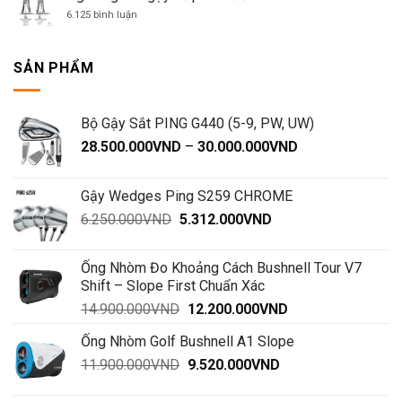
ở
mức
ở
6.125 bình luận
ngang
Nghiêng
cán
gậy
về
SẢN PHẨM
phía
trước
Bộ Gậy Sắt PING G440 (5-9, PW, UW)
Khoảng
28.500.000
VND
–
30.000.000
VND
giá:
từ
Gậy Wedges Ping S259 CHROME
28.500.000VND
Giá
Giá
6.250.000
VND
5.312.000
VND
đến
gốc
hiện
30.000.000VND
là:
tại
Ống Nhòm Đo Khoảng Cách Bushnell Tour V7
6.250.000VND.
là:
Shift – Slope First Chuẩn Xác
5.312.000VND.
Giá
Giá
14.900.000
VND
12.200.000
VND
gốc
hiện
Ống Nhòm Golf Bushnell A1 Slope
là:
tại
Giá
Giá
11.900.000
VND
14.900.000VND.
9.520.000
VND
là:
gốc
hiện
12.200.000VND.
là:
tại