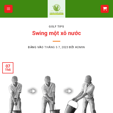
Bỏ
qua
nội
dung
GOLF TIPS
Swing một xô nước
ĐĂNG VÀO
THÁNG 5 7, 2023
BỞI
ADMIN
07
Th5