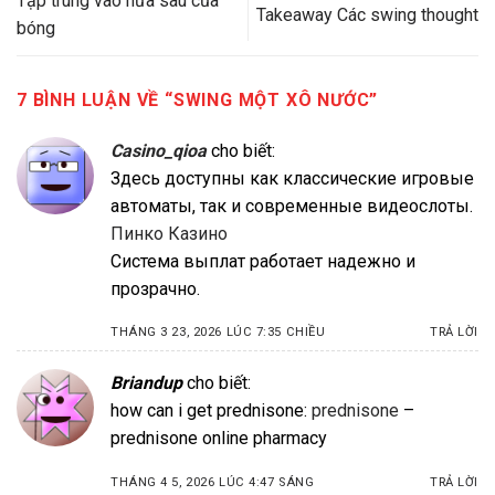
Tập trung vào nửa sau của
Takeaway Các swing thought
bóng
7 BÌNH LUẬN VỀ “
SWING MỘT XÔ NƯỚC
”
Casino_qioa
cho biết:
Здесь доступны как классические игровые
автоматы, так и современные видеослоты.
Пинко Казино
Система выплат работает надежно и
прозрачно.
THÁNG 3 23, 2026 LÚC 7:35 CHIỀU
TRẢ LỜI
Briandup
cho biết:
how can i get prednisone:
prednisone
–
prednisone online pharmacy
THÁNG 4 5, 2026 LÚC 4:47 SÁNG
TRẢ LỜI