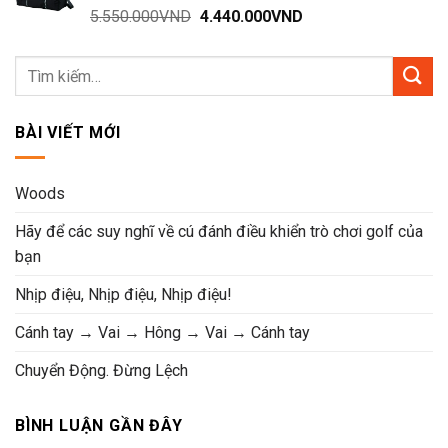
Giá
Giá
5.550.000
VND
4.440.000
VND
gốc
hiện
là:
tại
5.550.000VND.
là:
4.440.000VND.
BÀI VIẾT MỚI
Woods
Hãy để các suy nghĩ về cú đánh điều khiển trò chơi golf của
bạn
Nhịp điệu, Nhịp điệu, Nhịp điệu!
Cánh tay → Vai → Hông → Vai → Cánh tay
Chuyển Động. Đừng Lệch
BÌNH LUẬN GẦN ĐÂY