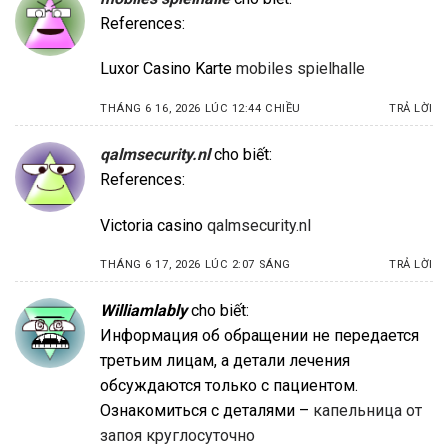
References:
Luxor Casino Karte
mobiles spielhalle
THÁNG 6 16, 2026 LÚC 12:44 CHIỀU
TRẢ LỜI
qalmsecurity.nl
cho biết:
References:
Victoria casino
qalmsecurity.nl
THÁNG 6 17, 2026 LÚC 2:07 SÁNG
TRẢ LỜI
Williamlably
cho biết:
Информация об обращении не передается
третьим лицам, а детали лечения
обсуждаются только с пациентом.
Ознакомиться с деталями –
капельница от
запоя круглосуточно