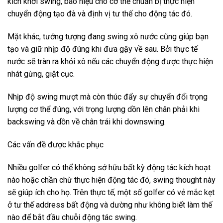
kích khởi swing, báo hiệu cho cơ thể chuẩn bị thực hiện
chuyển động tạo đà và định vị tư thế cho động tác đó.
Mặt khác, tưởng tượng đang swing xô nước cũng giúp bạn
tạo và giữ nhịp độ đúng khi đưa gậy về sau. Bởi thực tế
nước sẽ tràn ra khỏi xô nếu các chuyển động được thực hiện
nhát gừng, giật cục.
Nhịp độ swing mượt mà còn thúc đẩy sự chuyển đổi trọng
lượng cơ thể đúng, với trọng lượng dồn lên chân phải khi
backswing và dồn về chân trái khi downswing.
Các vấn đề được khắc phục
Nhiều golfer có thể không sở hữu bất kỳ động tác kích hoạt
nào hoặc chần chừ thực hiện động tác đó, swing thought này
sẽ giúp ích cho họ. Trên thực tế, một số golfer có vẻ mắc kẹt
ở tư thế address bất động và dường như không biết làm thế
nào để bắt đầu chuỗi động tác swing.