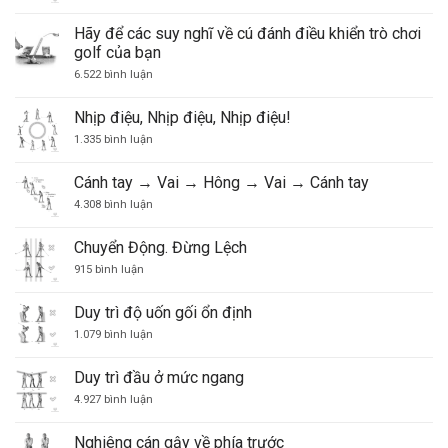
Woods
Hãy để các suy nghĩ về cú đánh điều khiển trò chơi
golf của bạn
ở
6.522 bình luận
Hãy
để
các
Nhịp điệu, Nhịp điệu, Nhịp điệu!
suy
nghĩ
ở
1.335 bình luận
về
Nhịp
cú
điệu,
đánh
Nhịp
Cánh tay → Vai → Hông → Vai → Cánh tay
điều
điệu,
khiển
Nhịp
ở
4.308 bình luận
trò
điệu!
Cánh
chơi
tay
golf
→
Chuyển Động. Đừng Lệch
của
Vai
ở
bạn
→
915 bình luận
Chuyển
Hông
Động.
→
Đừng
Vai
Duy trì độ uốn gối ổn định
Lệch
→
Cánh
ở
1.079 bình luận
tay
Duy
trì
độ
Duy trì đầu ở mức ngang
uốn
gối
ở
4.927 bình luận
ổn
Duy
định
trì
đầu
Nghiêng cán gậy về phía trước