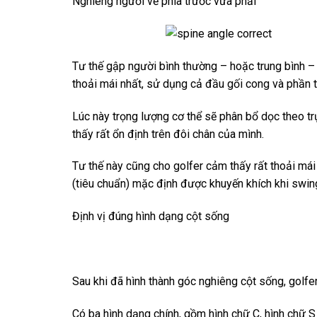
Nghiêng người về phía trước vừa phải
Tư thế gập người bình thường – hoặc trung bình – 
thoải mái nhất, sử dụng cả đầu gối cong và phần t
Lúc này trọng lượng cơ thể sẽ phân bổ dọc theo t
thấy rất ổn định trên đôi chân của mình.
Tư thế này cũng cho golfer cảm thấy rất thoải mái
(tiêu chuẩn) mặc định được khuyến khích khi swin
Định vị đúng hình dạng cột sống
Sau khi đã hình thành góc nghiêng cột sống, golf
Có ba hình dạng chính, gồm hình chữ C, hình chữ S