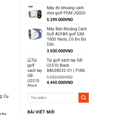
Máy đo khoảng cách
chơi golf PGM JQ020
5.299.000
VND
Máy Bắn Khoảng Cách
Golf AOFAR golf GX6
1000 Yards, Có Đo Độ
Dốc
3.500.000
VND
Túi golf xách tay GB-
U2510 Black
BAG38232-01 | PING
5.550.000
VND
Giá
Giá
4.440.000
VND
gốc
hiện
là:
tại
g. Cụ
5.550.000VND.
là:
4.440.000VND.
BÀI VIẾT MỚI
ư họ