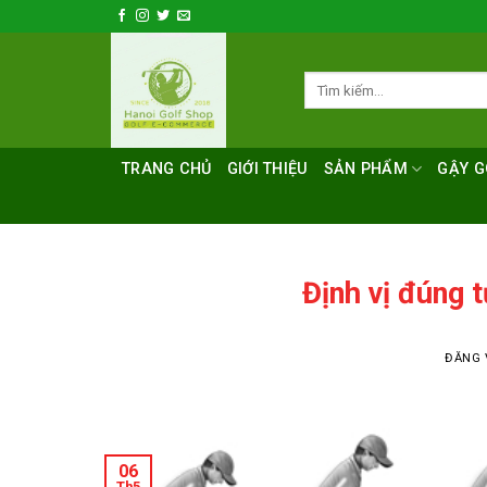
Bỏ
qua
nội
Tìm
dung
kiếm:
TRANG CHỦ
GIỚI THIỆU
SẢN PHẨM
GẬY G
Định vị đúng 
ĐĂNG
06
Th5