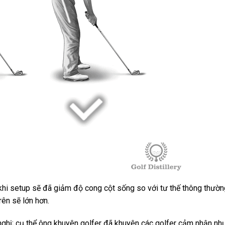
hi setup sẽ đã giảm độ cong cột sống so với tư thế thông thườn
trên sẽ lớn hơn.
ghị; cụ thể ông khuyên golfer đã khuyên các golfer cảm nhận nh