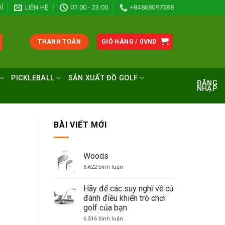
Ỉ
LIÊN HỆ
07:00 - 23:00
+84868097388
THANH TOÁN
GIỎ HÀNG /
0
VND
PICKLEBALL
SẢN XUẤT ĐỒ GOLF
ĐĂNG
NHẬP
BÀI VIẾT MỚI
Woods
ở
6.622 bình luận
Woods
Hãy để các suy nghĩ về cú
đánh điều khiển trò chơi
golf của bạn
ở
6.516 bình luận
Hãy