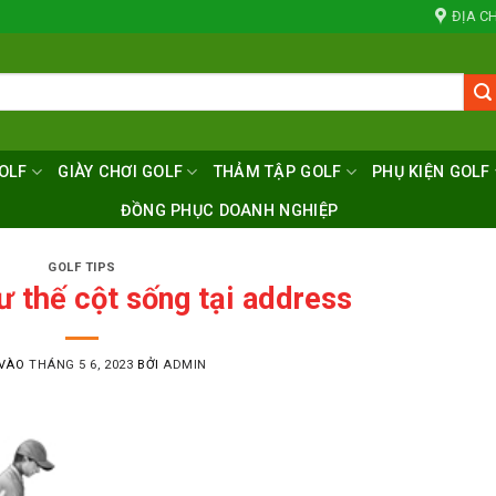
ĐỊA CH
OLF
GIÀY CHƠI GOLF
THẢM TẬP GOLF
PHỤ KIỆN GOLF
ĐỒNG PHỤC DOANH NGHIỆP
GOLF TIPS
tư thế cột sống tại address
 VÀO
THÁNG 5 6, 2023
BỞI
ADMIN