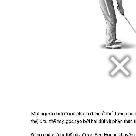
Một người chơi được cho là đang ở thế đứng cao k
thể, ở tư thế này, góc tạo bởi hai đùi và phần thân 
Đáng chú ý là tư thế này được Ben Hogan khuyến n