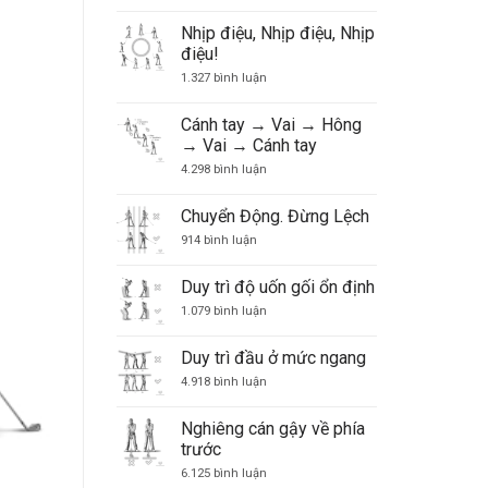
để
các
Nhịp điệu, Nhịp điệu, Nhịp
suy
điệu!
nghĩ
về
ở
1.327 bình luận
cú
Nhịp
đánh
điệu,
điều
Nhịp
Cánh tay → Vai → Hông
khiển
điệu,
trò
→ Vai → Cánh tay
Nhịp
chơi
điệu!
ở
4.298 bình luận
golf
Cánh
của
tay
bạn
→
Chuyển Động. Đừng Lệch
Vai
ở
→
914 bình luận
Chuyển
Hông
Động.
→
Đừng
Vai
Duy trì độ uốn gối ổn định
Lệch
→
Cánh
ở
1.079 bình luận
tay
Duy
trì
độ
Duy trì đầu ở mức ngang
uốn
gối
ở
4.918 bình luận
ổn
Duy
định
trì
đầu
Nghiêng cán gậy về phía
ở
trước
mức
ngang
ở
6.125 bình luận
Nghiêng