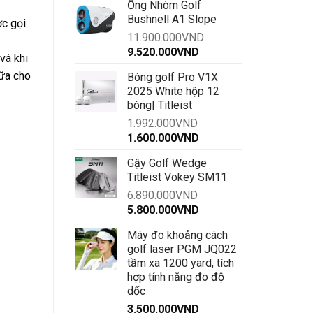
Ống Nhòm Golf
là:
tại
Bushnell A1 Slope
14.900.000VND.
là:
ợc gọi
11.900.000
VND
12.200.000VND.
Giá
Giá
9.520.000
VND
và khi
gốc
hiện
iữa cho
Bóng golf Pro V1X
là:
tại
2025 White hộp 12
11.900.000VND.
là:
bóng| Titleist
9.520.000VND.
1.992.000
VND
Giá
Giá
1.600.000
VND
gốc
hiện
Gậy Golf Wedge
là:
tại
Titleist Vokey SM11
1.992.000VND.
là:
6.890.000
VND
1.600.000VND.
Giá
Giá
5.800.000
VND
gốc
hiện
Máy đo khoảng cách
là:
tại
golf laser PGM JQ022
6.890.000VND.
là:
tầm xa 1200 yard, tích
5.800.000VND.
hợp tính năng đo độ
dốc
3.500.000
VND