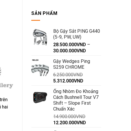
cán
gậy
về
SẢN PHẨM
phía
trước
Bộ Gậy Sắt PING G440
(5-9, PW, UW)
28.500.000
VND
–
Khoảng
30.000.000
VND
giá:
Gậy Wedges Ping
từ
S259 CHROME
28.500.000VND
6.250.000
VND
đến
Giá
Giá
5.312.000
VND
30.000.000VND
gốc
hiện
Ống Nhòm Đo Khoảng
là:
tại
Cách Bushnell Tour V7
6.250.000VND.
là:
trên
Shift – Slope First
5.312.000VND.
i hai
Chuẩn Xác
14.900.000
VND
Giá
Giá
12.200.000
VND
gốc
hiện