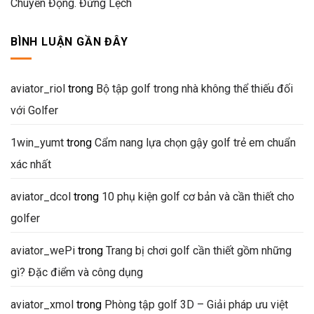
Chuyển Động. Đừng Lệch
BÌNH LUẬN GẦN ĐÂY
aviator_riol
trong
Bộ tập golf trong nhà không thể thiếu đối
với Golfer
1win_yumt
trong
Cẩm nang lựa chọn gậy golf trẻ em chuẩn
xác nhất
aviator_dcol
trong
10 phụ kiện golf cơ bản và cần thiết cho
golfer
aviator_wePi
trong
Trang bị chơi golf cần thiết gồm những
gì? Đặc điểm và công dụng
aviator_xmol
trong
Phòng tập golf 3D – Giải pháp ưu việt