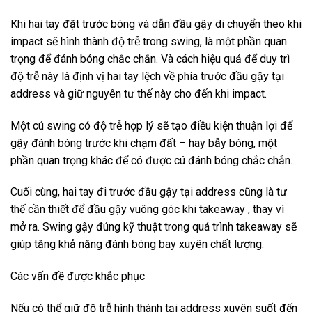
Khi hai tay đặt trước bóng và dẫn đầu gậy di chuyển theo khi
impact sẽ hình thành độ trễ trong swing, là một phần quan
trọng để đánh bóng chắc chắn. Và cách hiệu quả để duy trì
độ trễ này là định vị hai tay lệch về phía trước đầu gậy tại
address và giữ nguyên tư thế này cho đến khi impact.
Một cú swing có độ trễ hợp lý sẽ tạo điều kiện thuận lợi để
gậy đánh bóng trước khi chạm đất – hay bẫy bóng, một
phần quan trọng khác để có được cú đánh bóng chắc chắn.
Cuối cùng, hai tay đi trước đầu gậy tại address cũng là tư
thế cần thiết để đầu gậy vuông góc khi takeaway , thay vì
mở ra. Swing gậy đúng kỹ thuật trong quá trình takeaway sẽ
giúp tăng khả năng đánh bóng bay xuyên chất lượng.
Các vấn đề được khắc phục
Nếu có thể giữ độ trễ hình thành tại address xuyên suốt đến