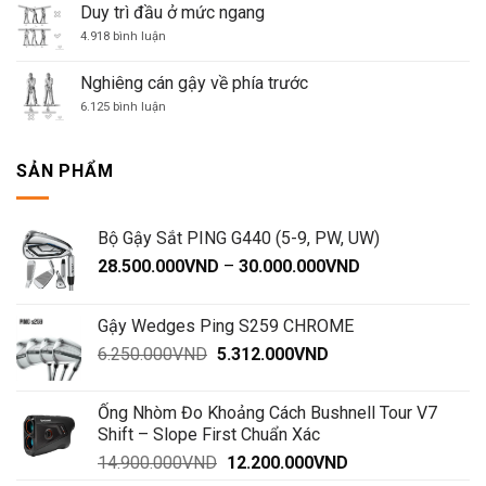
độ
Duy trì đầu ở mức ngang
uốn
gối
ở
4.918 bình luận
ổn
Duy
định
trì
đầu
Nghiêng cán gậy về phía trước
ở
mức
ở
6.125 bình luận
ngang
Nghiêng
cán
gậy
về
SẢN PHẨM
phía
trước
Bộ Gậy Sắt PING G440 (5-9, PW, UW)
Khoảng
28.500.000
VND
–
30.000.000
VND
giá:
từ
Gậy Wedges Ping S259 CHROME
28.500.000VND
Giá
Giá
6.250.000
VND
5.312.000
VND
đến
gốc
hiện
30.000.000VND
là:
tại
Ống Nhòm Đo Khoảng Cách Bushnell Tour V7
6.250.000VND.
là:
Shift – Slope First Chuẩn Xác
5.312.000VND.
Giá
Giá
14.900.000
VND
12.200.000
VND
gốc
hiện