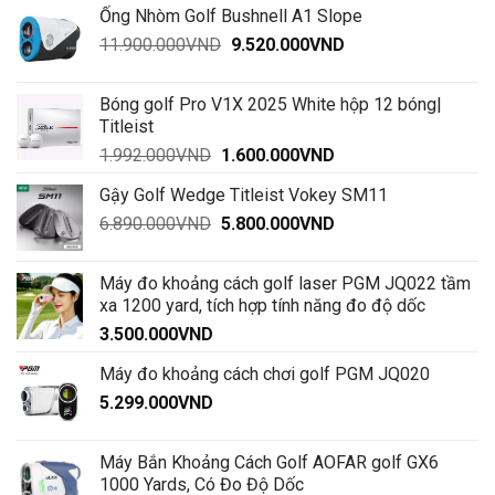
Ống Nhòm Golf Bushnell A1 Slope
là:
tại
Giá
Giá
11.900.000
VND
14.900.000VND.
9.520.000
VND
là:
gốc
hiện
12.200.000VND.
là:
tại
Bóng golf Pro V1X 2025 White hộp 12 bóng|
11.900.000VND.
là:
Titleist
9.520.000VND.
Giá
Giá
1.992.000
VND
1.600.000
VND
gốc
hiện
Gậy Golf Wedge Titleist Vokey SM11
là:
tại
Giá
Giá
6.890.000
VND
1.992.000VND.
5.800.000
VND
là:
gốc
hiện
1.600.000VND.
là:
tại
Máy đo khoảng cách golf laser PGM JQ022 tầm
6.890.000VND.
là:
xa 1200 yard, tích hợp tính năng đo độ dốc
5.800.000VND.
3.500.000
VND
Máy đo khoảng cách chơi golf PGM JQ020
5.299.000
VND
Máy Bắn Khoảng Cách Golf AOFAR golf GX6
1000 Yards, Có Đo Độ Dốc