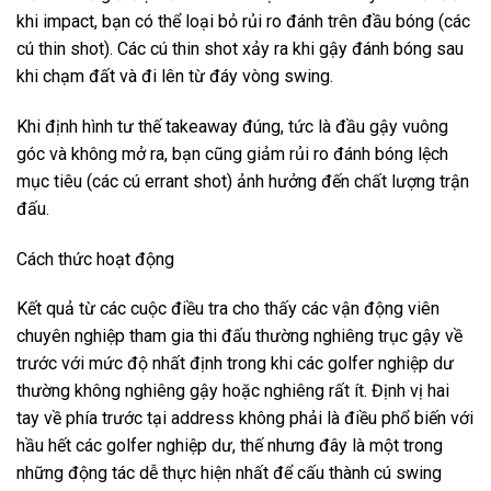
khi impact, bạn có thể loại bỏ rủi ro đánh trên đầu bóng (các
cú thin shot). Các cú thin shot xảy ra khi gậy đánh bóng sau
khi chạm đất và đi lên từ đáy vòng swing.
Khi định hình tư thế takeaway đúng, tức là đầu gậy vuông
góc và không mở ra, bạn cũng giảm rủi ro đánh bóng lệch
mục tiêu (các cú errant shot) ảnh hưởng đến chất lượng trận
đấu.
Cách thức hoạt động
Kết quả từ các cuộc điều tra cho thấy các vận động viên
chuyên nghiệp tham gia thi đấu thường nghiêng trục gậy về
trước với mức độ nhất định trong khi các golfer nghiệp dư
thường không nghiêng gậy hoặc nghiêng rất ít. Định vị hai
tay về phía trước tại address không phải là điều phổ biến với
hầu hết các golfer nghiệp dư, thế nhưng đây là một trong
những động tác dễ thực hiện nhất để cấu thành cú swing