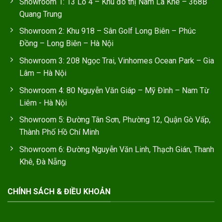
Showroom 1: 13 Lô 4 – Khu đô thị Nam La Khê – 368B
Quang Trung
Showroom 2: Khu 918 – Sân Golf Long Biên – Phúc
Đồng – Long Biên – Hà Nội
Showroom 3: 208 Ngọc Trai, Vinhomes Ocean Park – Gia
Lâm – Hà Nội
Showroom 4: 80 Nguyễn Văn Giáp – Mỹ Đình – Nam Từ
Liêm - Hà Nội
Showroom 5: Đường Tân Sơn, Phường 12, Quận Gò Vấp,
Thành Phố Hồ Chí Minh
Showroom 6: Đường Nguyễn Văn Linh, Thạch Gián, Thanh
Khê, Đà Nẵng
CHÍNH SÁCH & ĐIỀU KHOẢN