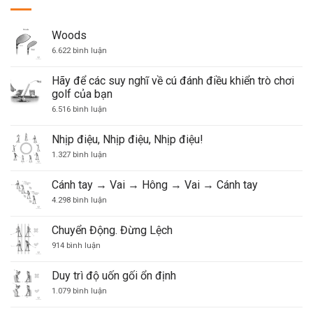
Woods
ở
6.622 bình luận
Woods
Hãy để các suy nghĩ về cú đánh điều khiển trò chơi
golf của bạn
ở
6.516 bình luận
Hãy
để
các
Nhịp điệu, Nhịp điệu, Nhịp điệu!
suy
nghĩ
ở
1.327 bình luận
về
Nhịp
cú
điệu,
đánh
Nhịp
Cánh tay → Vai → Hông → Vai → Cánh tay
điều
điệu,
khiển
Nhịp
ở
4.298 bình luận
trò
điệu!
Cánh
chơi
tay
golf
→
Chuyển Động. Đừng Lệch
của
Vai
ở
bạn
→
914 bình luận
Chuyển
Hông
Động.
→
Đừng
Vai
Duy trì độ uốn gối ổn định
Lệch
→
Cánh
ở
1.079 bình luận
tay
Duy
trì