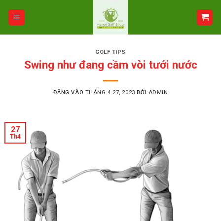
Bỏ
qua
nội
dung
GOLF TIPS
Swing như đang cầm vòi tưới nước
ĐĂNG VÀO
THÁNG 4 27, 2023
BỞI
ADMIN
27
Th4