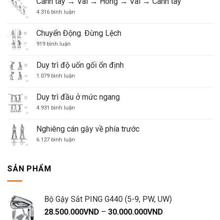
Cánh tay → Vai → Hông → Vai → Cánh tay
điều
điệu,
khiển
Nhịp
ở
4.316 bình luận
trò
điệu!
Cánh
chơi
tay
golf
→
Chuyển Động. Đừng Lệch
của
Vai
ở
bạn
→
919 bình luận
Chuyển
Hông
Động.
→
Đừng
Vai
Duy trì độ uốn gối ổn định
Lệch
→
Cánh
ở
1.079 bình luận
tay
Duy
trì
độ
Duy trì đầu ở mức ngang
uốn
gối
ở
4.931 bình luận
ổn
Duy
định
trì
đầu
Nghiêng cán gậy về phía trước
ở
mức
ở
6.127 bình luận
ngang
Nghiêng
cán
gậy
về
SẢN PHẨM
phía
trước
Bộ Gậy Sắt PING G440 (5-9, PW, UW)
Khoảng
28.500.000
VND
–
30.000.000
VND