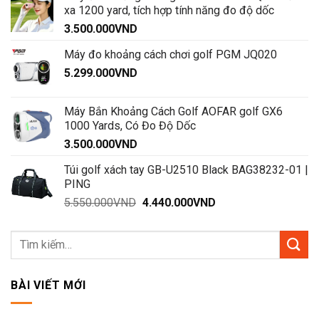
6.890.000VND.
là:
xa 1200 yard, tích hợp tính năng đo độ dốc
5.800.000VND.
3.500.000
VND
Máy đo khoảng cách chơi golf PGM JQ020
5.299.000
VND
Máy Bắn Khoảng Cách Golf AOFAR golf GX6
1000 Yards, Có Đo Độ Dốc
3.500.000
VND
Túi golf xách tay GB-U2510 Black BAG38232-01 |
PING
Giá
Giá
5.550.000
VND
4.440.000
VND
gốc
hiện
là:
tại
5.550.000VND.
là:
4.440.000VND.
BÀI VIẾT MỚI