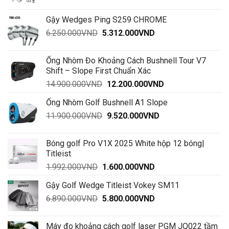
giá:
từ
Gậy Wedges Ping S259 CHROME
28.500.000VND
Giá
Giá
6.250.000
VND
5.312.000
VND
đến
gốc
hiện
30.000.000VND
là:
tại
Ống Nhòm Đo Khoảng Cách Bushnell Tour V7
6.250.000VND.
là:
Shift – Slope First Chuẩn Xác
5.312.000VND.
Giá
Giá
14.900.000
VND
12.200.000
VND
gốc
hiện
Ống Nhòm Golf Bushnell A1 Slope
là:
tại
Giá
Giá
11.900.000
VND
14.900.000VND.
9.520.000
VND
là:
gốc
hiện
12.200.000VND.
là:
tại
Bóng golf Pro V1X 2025 White hộp 12 bóng|
11.900.000VND.
là:
Titleist
9.520.000VND.
Giá
Giá
1.992.000
VND
1.600.000
VND
gốc
hiện
Gậy Golf Wedge Titleist Vokey SM11
là:
tại
Giá
Giá
6.890.000
VND
1.992.000VND.
5.800.000
VND
là:
gốc
hiện
1.600.000VND.
là:
tại
Máy đo khoảng cách golf laser PGM JQ022 tầm