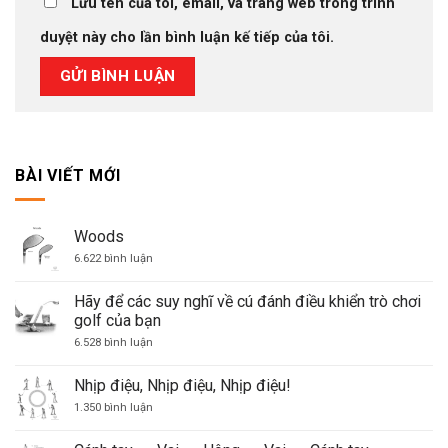
Lưu tên của tôi, email, và trang web trong trình
duyệt này cho lần bình luận kế tiếp của tôi.
BÀI VIẾT MỚI
Woods
ở
6.622 bình luận
Woods
Hãy để các suy nghĩ về cú đánh điều khiển trò chơi
golf của bạn
ở
6.528 bình luận
Hãy
để
các
Nhịp điệu, Nhịp điệu, Nhịp điệu!
suy
nghĩ
ở
1.350 bình luận
về
Nhịp
cú
điệu,
đánh
Nhịp