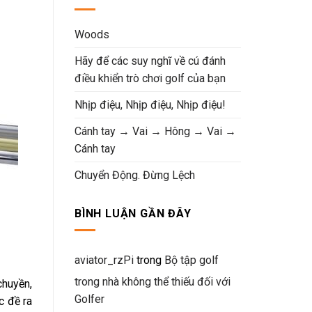
Woods
Hãy để các suy nghĩ về cú đánh
điều khiển trò chơi golf của bạn
Nhịp điệu, Nhịp điệu, Nhịp điệu!
Cánh tay → Vai → Hông → Vai →
Cánh tay
Chuyển Động. Đừng Lệch
BÌNH LUẬN GẦN ĐÂY
aviator_rzPi
trong
Bộ tập golf
trong nhà không thể thiếu đối với
chuyền,
Golfer
c đề ra