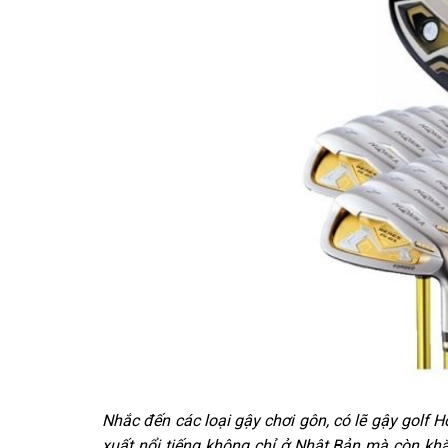
Nhắc đến các loại gậy chơi gôn, có lẽ gậy golf
xuất nổi tiếng không chỉ ở Nhật Bản mà còn khắ