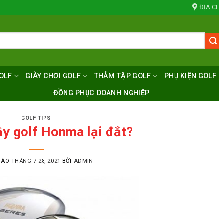
ĐỊA CH
OLF
GIÀY CHƠI GOLF
THẢM TẬP GOLF
PHỤ KIỆN GOLF
ĐỒNG PHỤC DOANH NGHIỆP
GOLF TIPS
ậy golf Honma lại đắt?
VÀO
THÁNG 7 28, 2021
BỞI
ADMIN