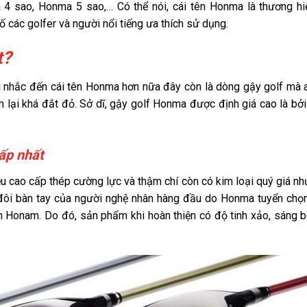
4 sao, Honma 5 sao,… Có thể nói, cái tên Honma là thương h
các golfer và người nổi tiếng ưa thích sử dụng.
t?
hi nhắc đến cái tên Honma hơn nữa đây còn là dòng gậy golf mà 
lại khá đắt đỏ. Sở dĩ, gậy golf Honma được định giá cao là bởi
cấp nhất
ệu cao cấp thép cường lực và thậm chí còn có kim loại quý giá nh
 đôi bàn tay của người nghệ nhân hàng đầu do Honma tuyển chọ
ền Honam. Do đó, sản phẩm khi hoàn thiện có độ tinh xảo, sáng 