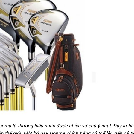
 Honma là thương hiệu nhận được nhiều sự chú ý nhất. Đây là h
p thế giới. Một bộ gậy Honma chính hãng có thể lên đến cả t