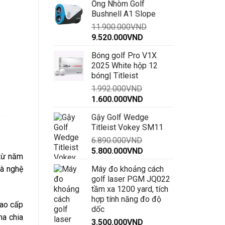
Ống Nhòm Golf
là:
tại
Bushnell A1 Slope
14.900.000VND.
là:
11.900.000
VND
12.200.000VND.
Giá
Giá
9.520.000
VND
gốc
hiện
Bóng golf Pro V1X
là:
tại
2025 White hộp 12
11.900.000VND.
là:
bóng| Titleist
9.520.000VND.
1.992.000
VND
Giá
Giá
1.600.000
VND
gốc
hiện
Gậy Golf Wedge
là:
tại
Titleist Vokey SM11
1.992.000VND.
là:
6.890.000
VND
1.600.000VND.
Giá
Giá
5.800.000
VND
 từ năm
gốc
hiện
Máy đo khoảng cách
là nghệ
là:
tại
golf laser PGM JQ022
6.890.000VND.
là:
tầm xa 1200 yard, tích
5.800.000VND.
hợp tính năng đo độ
cao cấp
dốc
ma chia
3.500.000
VND