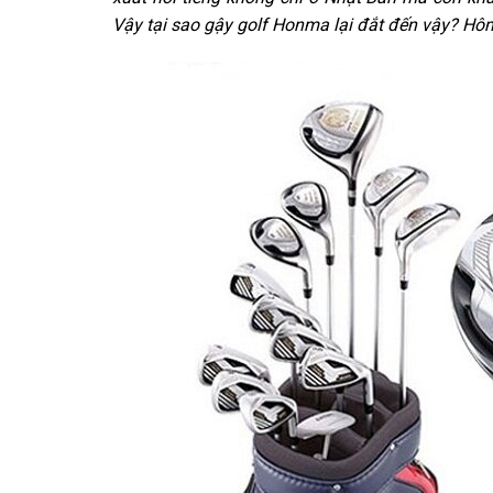
Vậy tại sao gậy golf Honma lại đắt đến vậy? Hôm