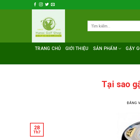
Bỏ
qua
nội
Tìm
dung
kiếm:
TRANG CHỦ
GIỚI THIỆU
SẢN PHẨM
GẬY G
Tại sao g
ĐĂNG 
28
Th7