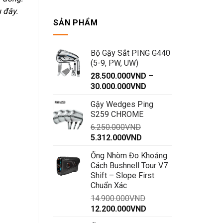
cán
 đây.
gậy
về
SẢN PHẨM
phía
trước
Bộ Gậy Sắt PING G440
(5-9, PW, UW)
28.500.000
VND
–
Khoảng
30.000.000
VND
giá:
Gậy Wedges Ping
từ
S259 CHROME
28.500.000VND
6.250.000
VND
đến
Giá
Giá
5.312.000
VND
30.000.000VND
gốc
hiện
Ống Nhòm Đo Khoảng
là:
tại
Cách Bushnell Tour V7
6.250.000VND.
là:
Shift – Slope First
5.312.000VND.
Chuẩn Xác
14.900.000
VND
Giá
Giá
12.200.000
VND
gốc
hiện