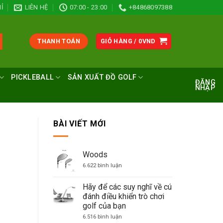
Ỉ
LIÊN HỆ
07:00 - 23:00
+84868097388
THANH TOÁN
GIỎ HÀNG /
0
VND
PICKLEBALL
SẢN XUẤT ĐỒ GOLF
ĐĂNG
NHẬP
BÀI VIẾT MỚI
Woods
ở
6.622 bình luận
Woods
Hãy để các suy nghĩ về cú
đánh điều khiển trò chơi
golf của bạn
ở
6.516 bình luận
Hãy