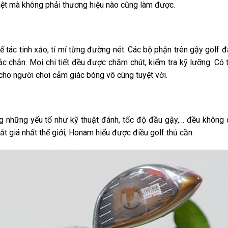
 biệt mà không phải thương hiệu nào cũng làm được.
ế tác tinh xảo, tỉ mỉ từng đường nét. Các bộ phận trên gậy golf 
c chắn. Mọi chi tiết đều được chăm chút, kiểm tra kỹ lưỡng. Có t
o người chơi cảm giác bóng vô cùng tuyệt vời.
g những yếu tố như kỹ thuật đánh, tốc độ đầu gậy,… đều không 
ắt giá nhất thế giới, Honam hiểu được điều golf thủ cần.