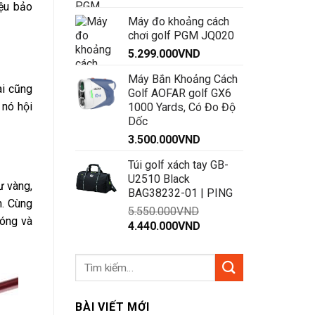
iệu bảo
Máy đo khoảng cách
chơi golf PGM JQ020
5.299.000
VND
Máy Bắn Khoảng Cách
ai cũng
Golf AOFAR golf GX6
 nó hội
1000 Yards, Có Đo Độ
Dốc
3.500.000
VND
Túi golf xách tay GB-
U2510 Black
ư vàng,
BAG38232-01 | PING
n. Cùng
5.550.000
VND
bóng và
Giá
Giá
4.440.000
VND
gốc
hiện
là:
tại
5.550.000VND.
là:
4.440.000VND.
BÀI VIẾT MỚI