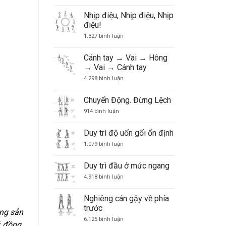
để
các
Nhịp điệu, Nhịp điệu, Nhịp
suy
điệu!
nghĩ
về
ở
1.327 bình luận
cú
Nhịp
đánh
điệu,
điều
Nhịp
Cánh tay → Vai → Hông
khiển
điệu,
trò
→ Vai → Cánh tay
Nhịp
chơi
điệu!
ở
4.298 bình luận
golf
Cánh
của
tay
bạn
→
Chuyển Động. Đừng Lệch
Vai
ở
→
914 bình luận
Chuyển
Hông
Động.
→
Đừng
Vai
Duy trì độ uốn gối ổn định
Lệch
→
Cánh
ở
1.079 bình luận
tay
Duy
trì
độ
Duy trì đầu ở mức ngang
uốn
gối
ở
4.918 bình luận
ổn
Duy
định
trì
đầu
Nghiêng cán gậy về phía
ở
trước
mức
ãng sản
ngang
ở
6.125 bình luận
ỷ đồng.
Nghiêng