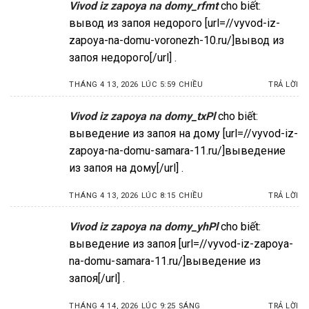
Vivod iz zapoya na domy_rfmt
cho biết:
вывод из запоя недорого [url=//vyvod-iz-
zapoya-na-domu-voronezh-10.ru/]вывод из
запоя недорого[/url] .
THÁNG 4 13, 2026 LÚC 5:59 CHIỀU
TRẢ LỜI
Vivod iz zapoya na domy_txPl
cho biết:
выведение из запоя на дому [url=//vyvod-iz-
zapoya-na-domu-samara-11.ru/]выведение
из запоя на дому[/url] .
THÁNG 4 13, 2026 LÚC 8:15 CHIỀU
TRẢ LỜI
Vivod iz zapoya na domy_yhPl
cho biết:
выведение из запоя [url=//vyvod-iz-zapoya-
na-domu-samara-11.ru/]выведение из
запоя[/url] .
THÁNG 4 14, 2026 LÚC 9:25 SÁNG
TRẢ LỜI