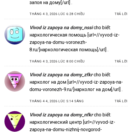
запоя на дому[/url] .
THÁNG 4 3, 2026 LÚC 6:28 CHIỀU
TRẢ LỜI
Vivod iz zapoya na domy_nssi
cho biết:
наркологическая помощь [url=//vyvod-iz-
zapoya-na-domu-voronezh-
8.ru/]наркологическая помощь[/url] .
THÁNG 4 3, 2026 LÚC 8:00 CHIỀU
TRẢ LỜI
Vivod iz zapoya na domy_zfkr
cho biết:
нарколог на дом [url=//vyvod-iz-zapoya-na-
domu-voronezh-9.ru/]нарколог на дом[/url] .
THÁNG 4 4, 2026 LÚC 5:14 SÁNG
TRẢ LỜI
Vivod iz zapoya na domy_nfkr
cho biết:
наркологический центр [url=//vyvod-iz-
zapoya-na-domu-nizhnij-novgorod-