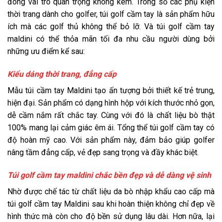
đóng vai trò quan trọng không kém. Trong số các phụ kiện
thời trang dành cho golfer, túi golf cầm tay là sản phẩm hữu
ích mà các golf thủ không thể bỏ lỡ. Và túi golf cầm tay
maldini có thể thỏa mãn tối đa nhu cầu người dùng bởi
những ưu điểm kể sau:
Kiểu dáng thời trang, đẳng cấp
Mẫu túi cầm tay Maldini tạo ấn tượng bởi thiết kế trẻ trung,
hiện đại. Sản phẩm có dạng hình hộp với kích thước nhỏ gọn,
dễ cầm nắm rất chắc tay. Cùng với đó là chất liệu bò thật
100% mang lại cảm giác êm ái. Tổng thể túi golf cầm tay có
độ hoàn mỹ cao. Với sản phẩm này, đảm bảo giúp golfer
nâng tầm đẳng cấp, vẻ đẹp sang trọng và đầy khác biệt.
Túi golf cầm tay maldini chắc bền đẹp và dễ dàng vệ sinh
Nhờ được chế tác từ chất liệu da bò nhập khẩu cao cấp mà
túi golf cầm tay Maldini sau khi hoàn thiện không chỉ đẹp về
hình thức mà còn cho độ bền sử dụng lâu dài. Hơn nữa, lại