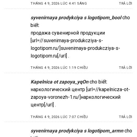
THÁNG 4 9, 2026 LÚC 4:41 SÁNG
TRẢ LỜI
syvenirnaya prodykciya s logotipom_bool
cho
biết:
продажа сувенирной продукции
[url=//suvenirnaya-produkcziya-s-
logotipom.ru/]suvenirnaya-produkcziya-s-
logotipom.ru[/url] .
THÁNG 4 9, 2026 LÚC 1:19 CHIỀU
TRẢ LỜI
Kapelnica ot zapoya_yqOn
cho biết:
наркологический центр [url=//kapelnicza-ot-
zapoya-voronezh-1.ru/]наркологический
центр[/url] .
THÁNG 4 9, 2026 LÚC 7:07 CHIỀU
TRẢ LỜI
syvenirnaya prodykciya s logotipom_armn
cho