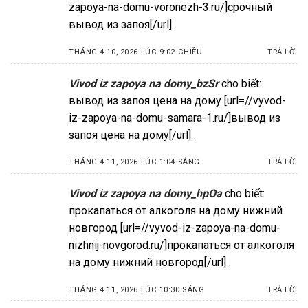
zapoya-na-domu-voronezh-3.ru/]срочный
вывод из запоя[/url] .
THÁNG 4 10, 2026 LÚC 9:02 CHIỀU
TRẢ LỜI
Vivod iz zapoya na domy_bzSr
cho biết:
вывод из запоя цена на дому [url=//vyvod-
iz-zapoya-na-domu-samara-1.ru/]вывод из
запоя цена на дому[/url] .
THÁNG 4 11, 2026 LÚC 1:04 SÁNG
TRẢ LỜI
Vivod iz zapoya na domy_hpOa
cho biết:
прокапаться от алкоголя на дому нижний
новгород [url=//vyvod-iz-zapoya-na-domu-
nizhnij-novgorod.ru/]прокапаться от алкоголя
на дому нижний новгород[/url] .
THÁNG 4 11, 2026 LÚC 10:30 SÁNG
TRẢ LỜI