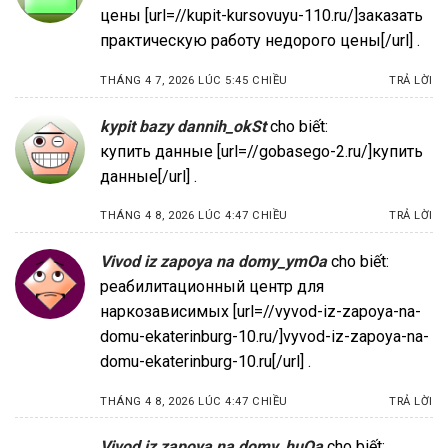
цены [url=//kupit-kursovuyu-110.ru/]заказать
практическую работу недорого цены[/url] .
THÁNG 4 7, 2026 LÚC 5:45 CHIỀU
TRẢ LỜI
kypit bazy dannih_okSt
cho biết:
купить данные [url=//gobasego-2.ru/]купить
данные[/url] .
THÁNG 4 8, 2026 LÚC 4:47 CHIỀU
TRẢ LỜI
Vivod iz zapoya na domy_ymOa
cho biết:
реабилитационный центр для
наркозависимых [url=//vyvod-iz-zapoya-na-
domu-ekaterinburg-10.ru/]vyvod-iz-zapoya-na-
domu-ekaterinburg-10.ru[/url] .
THÁNG 4 8, 2026 LÚC 4:47 CHIỀU
TRẢ LỜI
Vivod iz zapoya na domy_huOa
cho biết: