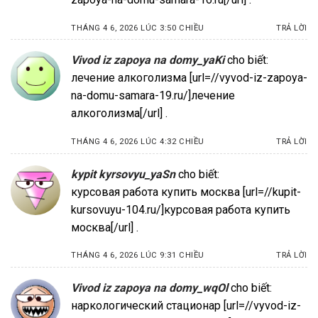
THÁNG 4 6, 2026 LÚC 3:50 CHIỀU
TRẢ LỜI
Vivod iz zapoya na domy_yaKi
cho biết:
лечение алкоголизма [url=//vyvod-iz-zapoya-
na-domu-samara-19.ru/]лечение
алкоголизма[/url] .
THÁNG 4 6, 2026 LÚC 4:32 CHIỀU
TRẢ LỜI
kypit kyrsovyu_yaSn
cho biết:
курсовая работа купить москва [url=//kupit-
kursovuyu-104.ru/]курсовая работа купить
москва[/url] .
THÁNG 4 6, 2026 LÚC 9:31 CHIỀU
TRẢ LỜI
Vivod iz zapoya na domy_wqOl
cho biết:
наркологический стационар [url=//vyvod-iz-