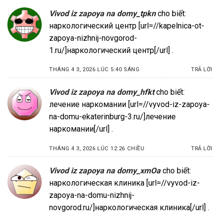
Vivod iz zapoya na domy_tpkn
cho biết:
наркологический центр [url=//kapelnica-ot-
zapoya-nizhnij-novgorod-
1.ru/]наркологический центр[/url] .
THÁNG 4 3, 2026 LÚC 5:40 SÁNG
TRẢ LỜI
Vivod iz zapoya na domy_hfkt
cho biết:
лечение наркомании [url=//vyvod-iz-zapoya-
na-domu-ekaterinburg-3.ru/]лечение
наркомании[/url] .
THÁNG 4 3, 2026 LÚC 12:26 CHIỀU
TRẢ LỜI
Vivod iz zapoya na domy_xmOa
cho biết:
наркологическая клиника [url=//vyvod-iz-
zapoya-na-domu-nizhnij-
novgorod.ru/]наркологическая клиника[/url] .