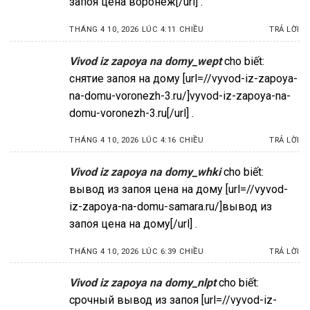
запоя цена воронеж[/url] .
THÁNG 4 10, 2026 LÚC 4:11 CHIỀU
TRẢ LỜI
Vivod iz zapoya na domy_wept
cho biết:
снятие запоя на дому [url=//vyvod-iz-zapoya-
na-domu-voronezh-3.ru/]vyvod-iz-zapoya-na-
domu-voronezh-3.ru[/url] .
THÁNG 4 10, 2026 LÚC 4:16 CHIỀU
TRẢ LỜI
Vivod iz zapoya na domy_whki
cho biết:
вывод из запоя цена на дому [url=//vyvod-
iz-zapoya-na-domu-samara.ru/]вывод из
запоя цена на дому[/url] .
THÁNG 4 10, 2026 LÚC 6:39 CHIỀU
TRẢ LỜI
Vivod iz zapoya na domy_nlpt
cho biết:
срочный вывод из запоя [url=//vyvod-iz-