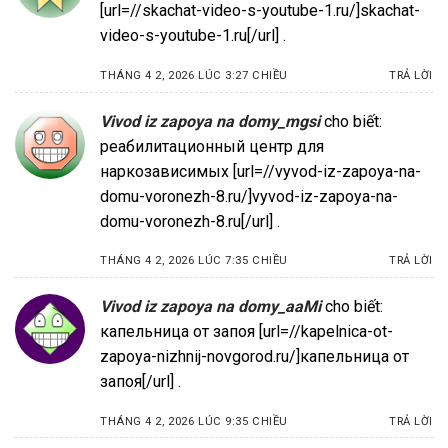
[url=//skachat-video-s-youtube-1.ru/]skachat-
video-s-youtube-1.ru[/url] .
THÁNG 4 2, 2026 LÚC 3:27 CHIỀU
TRẢ LỜI
Vivod iz zapoya na domy_mgsi
cho biết:
реабилитационный центр для
наркозависимых [url=//vyvod-iz-zapoya-na-
domu-voronezh-8.ru/]vyvod-iz-zapoya-na-
domu-voronezh-8.ru[/url] .
THÁNG 4 2, 2026 LÚC 7:35 CHIỀU
TRẢ LỜI
Vivod iz zapoya na domy_aaMi
cho biết:
капельница от запоя [url=//kapelnica-ot-
zapoya-nizhnij-novgorod.ru/]капельница от
запоя[/url] .
THÁNG 4 2, 2026 LÚC 9:35 CHIỀU
TRẢ LỜI