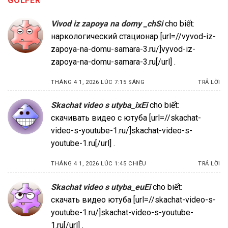
GOLFER
”
Vivod iz zapoya na domy _chSi
cho biết:
наркологический стационар [url=//vyvod-iz-
zapoya-na-domu-samara-3.ru/]vyvod-iz-
zapoya-na-domu-samara-3.ru[/url] .
THÁNG 4 1, 2026 LÚC 7:15 SÁNG
TRẢ LỜI
Skachat video s utyba_ixEi
cho biết:
скачивать видео с ютуба [url=//skachat-
video-s-youtube-1.ru/]skachat-video-s-
youtube-1.ru[/url] .
THÁNG 4 1, 2026 LÚC 1:45 CHIỀU
TRẢ LỜI
Skachat video s utyba_euEi
cho biết:
скачать видео ютуба [url=//skachat-video-s-
youtube-1.ru/]skachat-video-s-youtube-
1.ru[/url] .