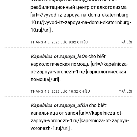
реабилитационный центр от алкоголизма
[url=//vyvod-iz-zapoya-na-domu-ekaterinburg-
10.ru/]vyvod-iz-zapoya-na-domu-ekaterinburg-
10.ru[/url] .
THÁNG 4 8, 2026 LÚC 9:02 CHIỀU
TRẢ LỜI
Kapelnica ot zapoya_leOn
cho biết:
наркологическая помощь [url=//kapelnicza-
ot-zapoya-voronezh-1.ru/]наркологическая
помощь[/url] .
THÁNG 4 8, 2026 LÚC 10:32 CHIỀU
TRẢ LỜI
Kapelnica ot zapoya_ufOn
cho biết:
капельница от запоя [url=//kapelnicza-ot-
zapoya-voronezh-1.ru/]kapelnicza-ot-zapoya-
voronezh-1.ru[/url] .