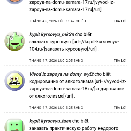
zapoya-na-domu-samara-17.ru/]vyvod-iz-
zapoya-na-domu-samara-17.ru[/url] .
THÁNG 4 6, 2026 LÚC 11:42 CHIỀU
TRẢ LỜI
kypit kyrsovyu_mkSn
cho biết:
заказать курсовую [url=//kupit-kursovuyu-
104.ru/]заказать курсовую[/url] .
THÁNG 4 7, 2026 LÚC 2:05 SÁNG
TRẢ LỜI
Vivod iz zapoya na domy_wyEt
cho biết:
кодирование от алкоголизма [url=//vyvod-iz-
zapoya-na-domu-samara-18.ru/]кодирование
от алкоголизма[/url] .
THÁNG 4 7, 2026 LÚC 3:25 SÁNG
TRẢ LỜI
kypit kyrsovyu_taen
cho biết:
заказать практическую работу недорого