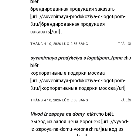
biết:
брендированная продукция заказать
[url=//suvenirnaya-produkcziya-s-logotipom-
3.ru/]брендированная продукция
заказать[/url] .
THÁNG 4 10, 2026 LÚC 2:35 SÁNG
TRẢ LỜI
syvenirnaya prodykciya s logotipom_fpmn
cho
biết:
корпоративные подарки москва
[url=//suvenirnaya-produkcziya-s-logotipom-
3.ru/]корпоративные подарки москва[/url] .
THÁNG 4 10, 2026 LÚC 6:56 SÁNG
TRẢ LỜI
Vivod iz zapoya na domy_ntkt
cho biết:
вывод из запоя цена воронеж [url=//vyvod-
iz-zapoya-na-domu-voronezh.ru/]вывод из