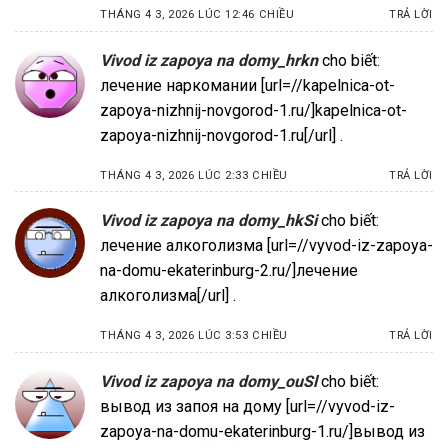
THÁNG 4 3, 2026 LÚC 12:46 CHIỀU
TRẢ LỜI
Vivod iz zapoya na domy_hrkn
cho biết:
лечение наркомании [url=//kapelnica-ot-
zapoya-nizhnij-novgorod-1.ru/]kapelnica-ot-
zapoya-nizhnij-novgorod-1.ru[/url] .
THÁNG 4 3, 2026 LÚC 2:33 CHIỀU
TRẢ LỜI
Vivod iz zapoya na domy_hkSi
cho biết:
лечение алкоголизма [url=//vyvod-iz-zapoya-
na-domu-ekaterinburg-2.ru/]лечение
алкоголизма[/url] .
THÁNG 4 3, 2026 LÚC 3:53 CHIỀU
TRẢ LỜI
Vivod iz zapoya na domy_ouSl
cho biết:
вывод из запоя на дому [url=//vyvod-iz-
zapoya-na-domu-ekaterinburg-1.ru/]вывод из