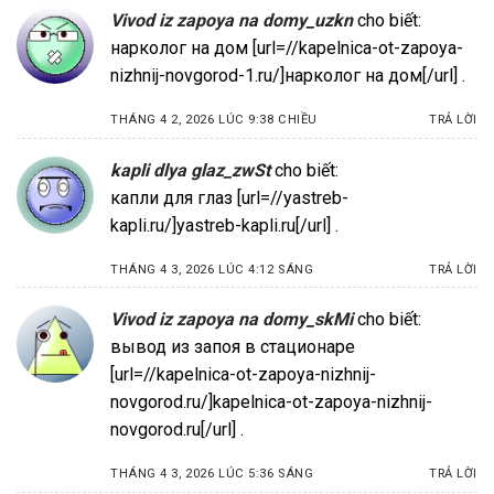
Vivod iz zapoya na domy_uzkn
cho biết:
нарколог на дом [url=//kapelnica-ot-zapoya-
nizhnij-novgorod-1.ru/]нарколог на дом[/url] .
THÁNG 4 2, 2026 LÚC 9:38 CHIỀU
TRẢ LỜI
kapli dlya glaz_zwSt
cho biết:
капли для глаз [url=//yastreb-
kapli.ru/]yastreb-kapli.ru[/url] .
THÁNG 4 3, 2026 LÚC 4:12 SÁNG
TRẢ LỜI
Vivod iz zapoya na domy_skMi
cho biết:
вывод из запоя в стационаре
[url=//kapelnica-ot-zapoya-nizhnij-
novgorod.ru/]kapelnica-ot-zapoya-nizhnij-
novgorod.ru[/url] .
THÁNG 4 3, 2026 LÚC 5:36 SÁNG
TRẢ LỜI