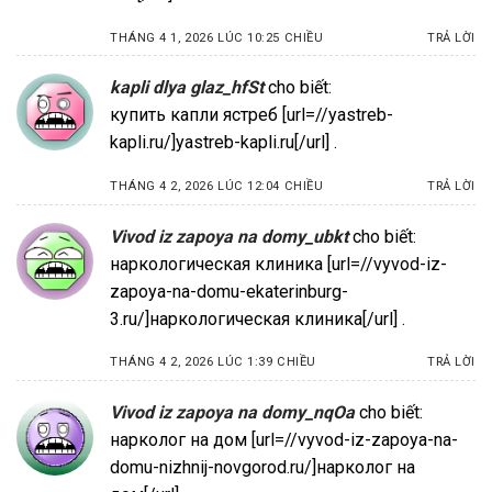
THÁNG 4 1, 2026 LÚC 10:25 CHIỀU
TRẢ LỜI
kapli dlya glaz_hfSt
cho biết:
купить капли ястреб [url=//yastreb-
kapli.ru/]yastreb-kapli.ru[/url] .
THÁNG 4 2, 2026 LÚC 12:04 CHIỀU
TRẢ LỜI
Vivod iz zapoya na domy_ubkt
cho biết:
наркологическая клиника [url=//vyvod-iz-
zapoya-na-domu-ekaterinburg-
3.ru/]наркологическая клиника[/url] .
THÁNG 4 2, 2026 LÚC 1:39 CHIỀU
TRẢ LỜI
Vivod iz zapoya na domy_nqOa
cho biết:
нарколог на дом [url=//vyvod-iz-zapoya-na-
domu-nizhnij-novgorod.ru/]нарколог на