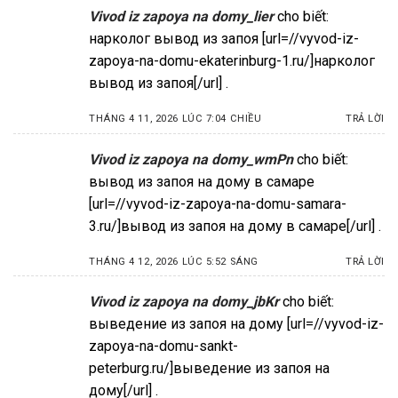
Vivod iz zapoya na domy_lier
cho biết:
нарколог вывод из запоя [url=//vyvod-iz-
zapoya-na-domu-ekaterinburg-1.ru/]нарколог
вывод из запоя[/url] .
THÁNG 4 11, 2026 LÚC 7:04 CHIỀU
TRẢ LỜI
Vivod iz zapoya na domy_wmPn
cho biết:
вывод из запоя на дому в самаре
[url=//vyvod-iz-zapoya-na-domu-samara-
3.ru/]вывод из запоя на дому в самаре[/url] .
THÁNG 4 12, 2026 LÚC 5:52 SÁNG
TRẢ LỜI
Vivod iz zapoya na domy_jbKr
cho biết:
выведение из запоя на дому [url=//vyvod-iz-
zapoya-na-domu-sankt-
peterburg.ru/]выведение из запоя на
дому[/url] .