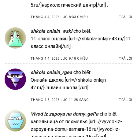
5.ru/]наркологический центр[/url] .
THÁNG 4 4, 2026 LÚC 8:33 CHIỀU
TRẢ LỜI
shkola onlain_wski
cho biết:
11 класс онлайн [url=//shkola-onlajn-43.ru/]11
класс онлайн[/url] .
THÁNG 4 4, 2026 LÚC 9:18 CHIỀU
TRẢ LỜI
shkola onlain_rgea
cho biết:
Онлайн школа [url=//shkola-onlajn-
42.ru/]Онлайн школа [/url] .
THÁNG 4 6, 2026 LÚC 11:28 SÁNG
TRẢ LỜI
Vivod iz zapoya na domy_gePa
cho biết:
капельница от похмелья [url=//vyvod-iz-
zapoya-na-domu-samara-16.ru/]vyvod-iz-
zapoya-na-domu-samara-16.ru[/url] .