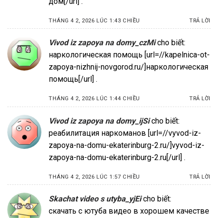
дом[/url] .
THÁNG 4 2, 2026 LÚC 1:43 CHIỀU
TRẢ LỜI
Vivod iz zapoya na domy_czMi
cho biết:
наркологическая помощь [url=//kapelnica-ot-
zapoya-nizhnij-novgorod.ru/]наркологическая
помощь[/url] .
THÁNG 4 2, 2026 LÚC 1:44 CHIỀU
TRẢ LỜI
Vivod iz zapoya na domy_ijSi
cho biết:
реабилитация наркоманов [url=//vyvod-iz-
zapoya-na-domu-ekaterinburg-2.ru/]vyvod-iz-
zapoya-na-domu-ekaterinburg-2.ru[/url] .
THÁNG 4 2, 2026 LÚC 1:57 CHIỀU
TRẢ LỜI
Skachat video s utyba_yjEi
cho biết:
скачать с ютуба видео в хорошем качестве