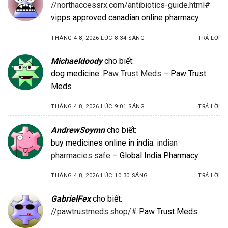
//northaccessrx.com/antibiotics-guide.html#
vipps approved canadian online pharmacy
THÁNG 4 8, 2026 LÚC 8:34 SÁNG
TRẢ LỜI
Michaeldoody
cho biết:
dog medicine:
Paw Trust Meds
– Paw Trust
Meds
THÁNG 4 8, 2026 LÚC 9:01 SÁNG
TRẢ LỜI
AndrewSoymn
cho biết:
buy medicines online in india:
indian
pharmacies safe
– Global India Pharmacy
THÁNG 4 8, 2026 LÚC 10:30 SÁNG
TRẢ LỜI
GabrielFex
cho biết:
//pawtrustmeds.shop/#
Paw Trust Meds