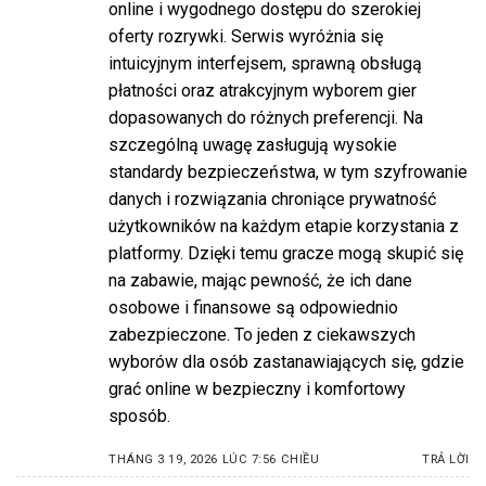
online i wygodnego dostępu do szerokiej
oferty rozrywki. Serwis wyróżnia się
intuicyjnym interfejsem, sprawną obsługą
płatności oraz atrakcyjnym wyborem gier
dopasowanych do różnych preferencji. Na
szczególną uwagę zasługują wysokie
standardy bezpieczeństwa, w tym szyfrowanie
danych i rozwiązania chroniące prywatność
użytkowników na każdym etapie korzystania z
platformy. Dzięki temu gracze mogą skupić się
na zabawie, mając pewność, że ich dane
osobowe i finansowe są odpowiednio
zabezpieczone. To jeden z ciekawszych
wyborów dla osób zastanawiających się, gdzie
grać online w bezpieczny i komfortowy
sposób.
THÁNG 3 19, 2026 LÚC 7:56 CHIỀU
TRẢ LỜI