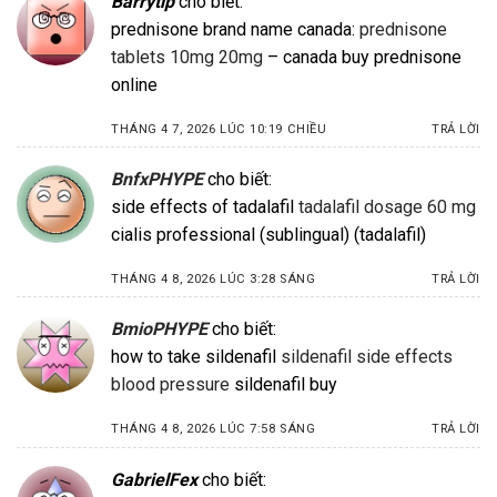
Barrytip
cho biết:
prednisone brand name canada:
prednisone
tablets 10mg 20mg
– canada buy prednisone
online
THÁNG 4 7, 2026 LÚC 10:19 CHIỀU
TRẢ LỜI
BnfxPHYPE
cho biết:
side effects of tadalafil
tadalafil dosage 60 mg
cialis professional (sublingual) (tadalafil)
THÁNG 4 8, 2026 LÚC 3:28 SÁNG
TRẢ LỜI
BmioPHYPE
cho biết:
how to take sildenafil
sildenafil side effects
blood pressure
sildenafil buy
THÁNG 4 8, 2026 LÚC 7:58 SÁNG
TRẢ LỜI
GabrielFex
cho biết: