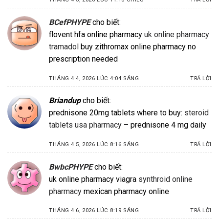
BCefPHYPE
cho biết:
flovent hfa online pharmacy
uk online pharmacy
tramadol
buy zithromax online pharmacy no
prescription needed
THÁNG 4 4, 2026 LÚC 4:04 SÁNG
TRẢ LỜI
Briandup
cho biết:
prednisone 20mg tablets where to buy:
steroid
tablets usa pharmacy
– prednisone 4 mg daily
THÁNG 4 5, 2026 LÚC 8:16 SÁNG
TRẢ LỜI
BwbcPHYPE
cho biết:
uk online pharmacy viagra
synthroid online
pharmacy
mexican pharmacy online
THÁNG 4 6, 2026 LÚC 8:19 SÁNG
TRẢ LỜI