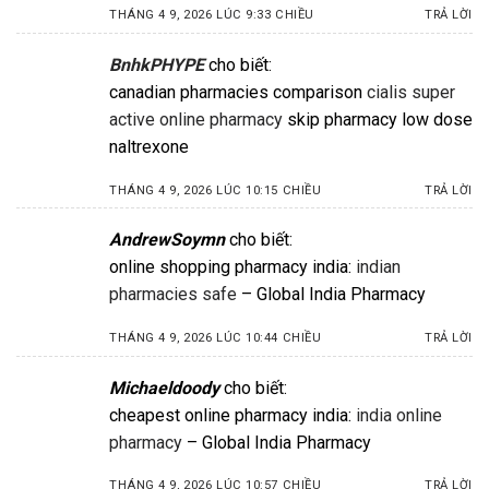
THÁNG 4 9, 2026 LÚC 9:33 CHIỀU
TRẢ LỜI
BnhkPHYPE
cho biết:
canadian pharmacies comparison
cialis super
active online pharmacy
skip pharmacy low dose
naltrexone
THÁNG 4 9, 2026 LÚC 10:15 CHIỀU
TRẢ LỜI
AndrewSoymn
cho biết:
online shopping pharmacy india:
indian
pharmacies safe
– Global India Pharmacy
THÁNG 4 9, 2026 LÚC 10:44 CHIỀU
TRẢ LỜI
Michaeldoody
cho biết:
cheapest online pharmacy india:
india online
pharmacy
– Global India Pharmacy
THÁNG 4 9, 2026 LÚC 10:57 CHIỀU
TRẢ LỜI