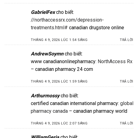
GabrielFex
cho biết:
//northaccessrx.com/depression-
treatments.html#
canadian drugstore online
THÁNG 4 9, 2026 LÚC 1:54 SÁNG
TRẢ LỜI
AndrewSoymn
cho biết:
www canadianonlinepharmacy:
NorthAccess Rx
– canadian pharmacy 24 com
THÁNG 4 9, 2026 LÚC 1:59 SÁNG
TRẢ LỜI
Arthurmossy
cho biết:
certified canadian international pharmacy:
global
pharmacy canada
– canadian pharmacy world
THÁNG 4 9, 2026 LÚC 2:07 SÁNG
TRẢ LỜI
WilliamGeria
cho biết: