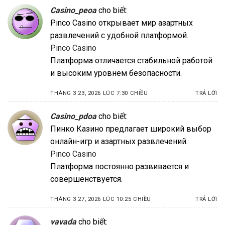
Casino_peoa
cho biết:
Pinco Casino открывает мир азартных
развлечений с удобной платформой.
Pinco Casino
Платформа отличается стабильной работой
и высоким уровнем безопасности.
THÁNG 3 23, 2026 LÚC 7:30 CHIỀU
TRẢ LỜI
Casino_pdoa
cho biết:
Пинко Казино предлагает широкий выбор
онлайн-игр и азартных развлечений.
Pinco Casino
Платформа постоянно развивается и
совершенствуется.
THÁNG 3 27, 2026 LÚC 10:25 CHIỀU
TRẢ LỜI
vavada
cho biết: