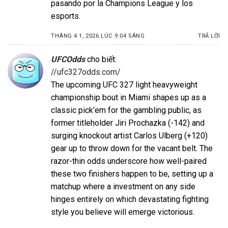
pasando por la Champions League y los
esports.
THÁNG 4 1, 2026 LÚC 9:04 SÁNG
TRẢ LỜI
UFCOdds
cho biết:
//ufc327odds.com/
The upcoming UFC 327 light heavyweight
championship bout in Miami shapes up as a
classic pick’em for the gambling public, as
former titleholder Jiri Prochazka (-142) and
surging knockout artist Carlos Ulberg (+120)
gear up to throw down for the vacant belt. The
razor-thin odds underscore how well-paired
these two finishers happen to be, setting up a
matchup where a investment on any side
hinges entirely on which devastating fighting
style you believe will emerge victorious.