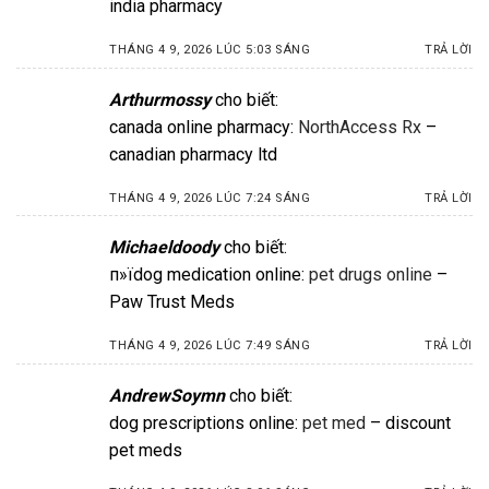
india pharmacy
THÁNG 4 9, 2026 LÚC 5:03 SÁNG
TRẢ LỜI
Arthurmossy
cho biết:
canada online pharmacy:
NorthAccess Rx
–
canadian pharmacy ltd
THÁNG 4 9, 2026 LÚC 7:24 SÁNG
TRẢ LỜI
Michaeldoody
cho biết:
п»їdog medication online:
pet drugs online
–
Paw Trust Meds
THÁNG 4 9, 2026 LÚC 7:49 SÁNG
TRẢ LỜI
AndrewSoymn
cho biết:
dog prescriptions online:
pet med
– discount
pet meds