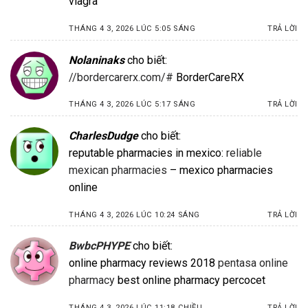
viagra
THÁNG 4 3, 2026 LÚC 5:05 SÁNG
TRẢ LỜI
Nolaninaks
cho biết:
//bordercarerx.com/#
BorderCareRX
THÁNG 4 3, 2026 LÚC 5:17 SÁNG
TRẢ LỜI
CharlesDudge
cho biết:
reputable pharmacies in mexico:
reliable
mexican pharmacies
– mexico pharmacies
online
THÁNG 4 3, 2026 LÚC 10:24 SÁNG
TRẢ LỜI
BwbcPHYPE
cho biết:
online pharmacy reviews 2018
pentasa online
pharmacy
best online pharmacy percocet
THÁNG 4 3, 2026 LÚC 11:18 CHIỀU
TRẢ LỜI