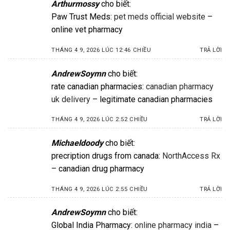
Arthurmossy
cho biết:
Paw Trust Meds:
pet meds official website
–
online vet pharmacy
THÁNG 4 9, 2026 LÚC 12:46 CHIỀU
TRẢ LỜI
AndrewSoymn
cho biết:
rate canadian pharmacies:
canadian pharmacy
uk delivery
– legitimate canadian pharmacies
THÁNG 4 9, 2026 LÚC 2:52 CHIỀU
TRẢ LỜI
Michaeldoody
cho biết:
precription drugs from canada:
NorthAccess Rx
– canadian drug pharmacy
THÁNG 4 9, 2026 LÚC 2:55 CHIỀU
TRẢ LỜI
AndrewSoymn
cho biết:
Global India Pharmacy:
online pharmacy india
–