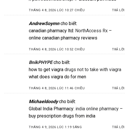
THÁNG 4 8, 2026 LÚC 10:27 CHIỀU
TRẢ LỜI
AndrewSoymn
cho biết:
canadian pharmacy ltd:
NorthAccess Rx
–
online canadian pharmacy reviews
THÁNG 4 8, 2026 LÚC 10:52 CHIỀU
TRẢ LỜI
BnikPHYPE
cho biết:
how to get viagra
drugs not to take with viagra
what does viagra do for men
THÁNG 4 8, 2026 LÚC 11:46 CHIỀU
TRẢ LỜI
Michaeldoody
cho biết:
Global India Pharmacy:
india online pharmacy
–
buy prescription drugs from india
THÁNG 4 9, 2026 LÚC 1:19 SÁNG
TRẢ LỜI