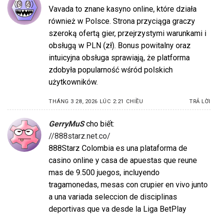
Vavada to znane kasyno online, które działa
również w Polsce. Strona przyciąga graczy
szeroką ofertą gier, przejrzystymi warunkami i
obsługą w PLN (zł). Bonus powitalny oraz
intuicyjna obsługa sprawiają, że platforma
zdobyła popularność wśród polskich
użytkowników.
THÁNG 3 28, 2026 LÚC 2:21 CHIỀU
TRẢ LỜI
GerryMuS
cho biết:
//888starz.net.co/
888Starz Colombia es una plataforma de
casino online y casa de apuestas que reune
mas de 9.500 juegos, incluyendo
tragamonedas, mesas con crupier en vivo junto
a una variada seleccion de disciplinas
deportivas que va desde la Liga BetPlay