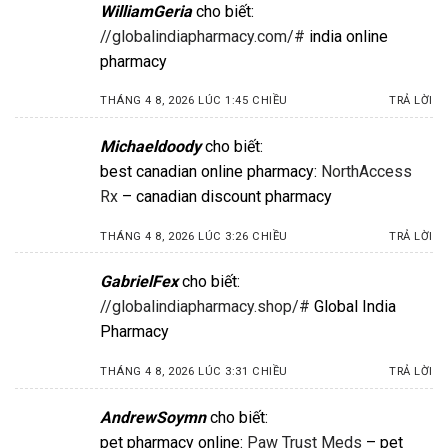
WilliamGeria
cho biết:
//globalindiapharmacy.com/#
india online
pharmacy
THÁNG 4 8, 2026 LÚC 1:45 CHIỀU
TRẢ LỜI
Michaeldoody
cho biết:
best canadian online pharmacy:
NorthAccess
Rx
– canadian discount pharmacy
THÁNG 4 8, 2026 LÚC 3:26 CHIỀU
TRẢ LỜI
GabrielFex
cho biết:
//globalindiapharmacy.shop/#
Global India
Pharmacy
THÁNG 4 8, 2026 LÚC 3:31 CHIỀU
TRẢ LỜI
AndrewSoymn
cho biết:
pet pharmacy online:
Paw Trust Meds
– pet