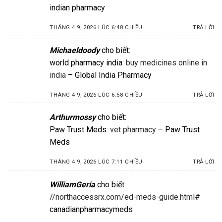
indian pharmacy
THÁNG 4 9, 2026 LÚC 6:48 CHIỀU
TRẢ LỜI
Michaeldoody
cho biết:
world pharmacy india:
buy medicines online in
india
– Global India Pharmacy
THÁNG 4 9, 2026 LÚC 6:58 CHIỀU
TRẢ LỜI
Arthurmossy
cho biết:
Paw Trust Meds:
vet pharmacy
– Paw Trust
Meds
THÁNG 4 9, 2026 LÚC 7:11 CHIỀU
TRẢ LỜI
WilliamGeria
cho biết:
//northaccessrx.com/ed-meds-guide.html#
canadianpharmacymeds