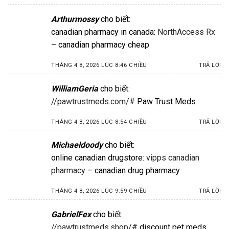
Arthurmossy
cho biết:
canadian pharmacy in canada:
NorthAccess Rx
– canadian pharmacy cheap
THÁNG 4 8, 2026 LÚC 8:46 CHIỀU
TRẢ LỜI
WilliamGeria
cho biết:
//pawtrustmeds.com/#
Paw Trust Meds
THÁNG 4 8, 2026 LÚC 8:54 CHIỀU
TRẢ LỜI
Michaeldoody
cho biết:
online canadian drugstore:
vipps canadian
pharmacy
– canadian drug pharmacy
THÁNG 4 8, 2026 LÚC 9:59 CHIỀU
TRẢ LỜI
GabrielFex
cho biết:
//pawtrustmeds.shop/#
discount pet meds