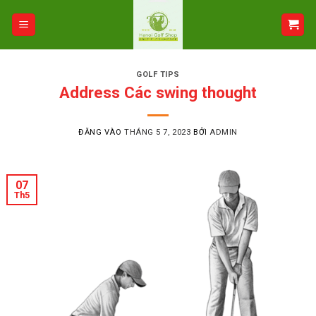
Bỏ
qua
nội
dung
GOLF TIPS
Address Các swing thought
ĐĂNG VÀO
THÁNG 5 7, 2023
BỞI
ADMIN
07
Th5