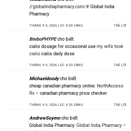
//globalindiapharmacy.com/#
Global India
Pharmacy
THÁNG 4 9, 2026 LÚC 4:00 SÁNG
TRẢ LỜI
BmboPHYPE
cho biết:
cialis dosage for occasional use
my wife took
cialis
cialis daily dose
THÁNG 4 9, 2026 LÚC 4:33 SÁNG
TRẢ LỜI
Michaeldoody
cho biết:
cheap canadian pharmacy online:
NorthAccess
Rx
– canadian pharmacy price checker
THÁNG 4 9, 2026 LÚC 4:35 SÁNG
TRẢ LỜI
AndrewSoymn
cho biết:
Global India Pharmacy:
Global India Pharmacy
–