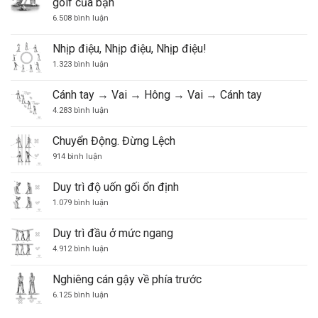
golf của bạn
ở
6.508 bình luận
Hãy
để
các
Nhịp điệu, Nhịp điệu, Nhịp điệu!
suy
nghĩ
ở
1.323 bình luận
về
Nhịp
cú
điệu,
đánh
Nhịp
Cánh tay → Vai → Hông → Vai → Cánh tay
điều
điệu,
khiển
Nhịp
ở
4.283 bình luận
trò
điệu!
Cánh
chơi
tay
golf
→
Chuyển Động. Đừng Lệch
của
Vai
ở
bạn
→
914 bình luận
Chuyển
Hông
Động.
→
Đừng
Vai
Duy trì độ uốn gối ổn định
Lệch
→
Cánh
ở
1.079 bình luận
tay
Duy
trì
độ
Duy trì đầu ở mức ngang
uốn
gối
ở
4.912 bình luận
ổn
Duy
định
trì
đầu
Nghiêng cán gậy về phía trước
ở
mức
ở
6.125 bình luận
ngang
Nghiêng
cán