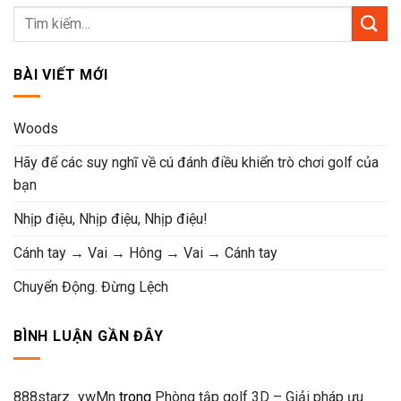
là:
tại
5.550.000VND.
là:
4.440.000VND.
BÀI VIẾT MỚI
Woods
Hãy để các suy nghĩ về cú đánh điều khiển trò chơi golf của
bạn
Nhịp điệu, Nhịp điệu, Nhịp điệu!
Cánh tay → Vai → Hông → Vai → Cánh tay
Chuyển Động. Đừng Lệch
BÌNH LUẬN GẦN ĐÂY
888starz_ywMn
trong
Phòng tập golf 3D – Giải pháp ưu