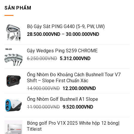
gậy
về
SẢN PHẨM
phía
trước
Bộ Gậy Sắt PING G440 (5-9, PW, UW)
Khoảng
28.500.000
VND
–
30.000.000
VND
giá:
từ
Gậy Wedges Ping S259 CHROME
28.500.000VND
Giá
Giá
6.250.000
VND
5.312.000
VND
đến
gốc
hiện
30.000.000VND
là:
tại
Ống Nhòm Đo Khoảng Cách Bushnell Tour V7
6.250.000VND.
là:
Shift – Slope First Chuẩn Xác
5.312.000VND.
Giá
Giá
14.900.000
VND
12.200.000
VND
gốc
hiện
Ống Nhòm Golf Bushnell A1 Slope
là:
tại
Giá
Giá
11.900.000
VND
14.900.000VND.
9.520.000
VND
là:
gốc
hiện
12.200.000VND.
là:
tại
Bóng golf Pro V1X 2025 White hộp 12 bóng|
11.900.000VND.
là:
Titleist
9.520.000VND.