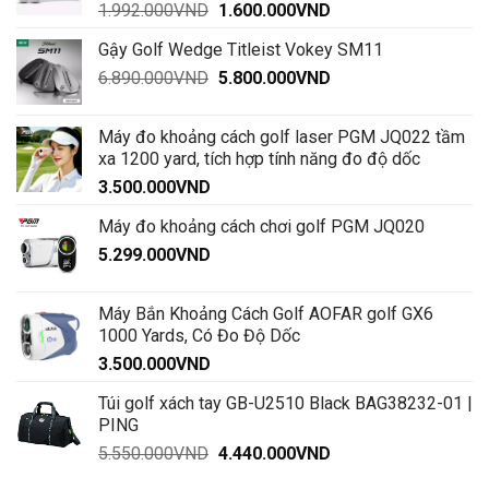
Giá
Giá
1.992.000
VND
1.600.000
VND
gốc
hiện
Gậy Golf Wedge Titleist Vokey SM11
là:
tại
Giá
Giá
6.890.000
VND
1.992.000VND.
5.800.000
VND
là:
gốc
hiện
1.600.000VND.
là:
tại
Máy đo khoảng cách golf laser PGM JQ022 tầm
6.890.000VND.
là:
xa 1200 yard, tích hợp tính năng đo độ dốc
5.800.000VND.
3.500.000
VND
Máy đo khoảng cách chơi golf PGM JQ020
5.299.000
VND
Máy Bắn Khoảng Cách Golf AOFAR golf GX6
1000 Yards, Có Đo Độ Dốc
3.500.000
VND
Túi golf xách tay GB-U2510 Black BAG38232-01 |
PING
Giá
Giá
5.550.000
VND
4.440.000
VND
gốc
hiện