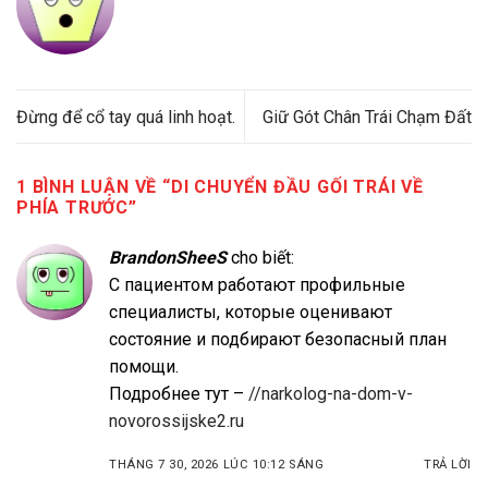
Đừng để cổ tay quá linh hoạt.
Giữ Gót Chân Trái Chạm Đất
1 BÌNH LUẬN VỀ “
DI CHUYỂN ĐẦU GỐI TRÁI VỀ
PHÍA TRƯỚC
”
BrandonSheeS
cho biết:
С пациентом работают профильные
специалисты, которые оценивают
состояние и подбирают безопасный план
помощи.
Подробнее тут –
//narkolog-na-dom-v-
novorossijske2.ru
THÁNG 7 30, 2026 LÚC 10:12 SÁNG
TRẢ LỜI