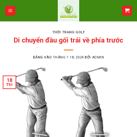
Bỏ
qua
nội
dung
THỜI TRANG GOLF
Di chuyển đầu gối trái về phía trước
ĐĂNG VÀO
THÁNG 1 18, 2024
BỞI
ADMIN
18
Th1