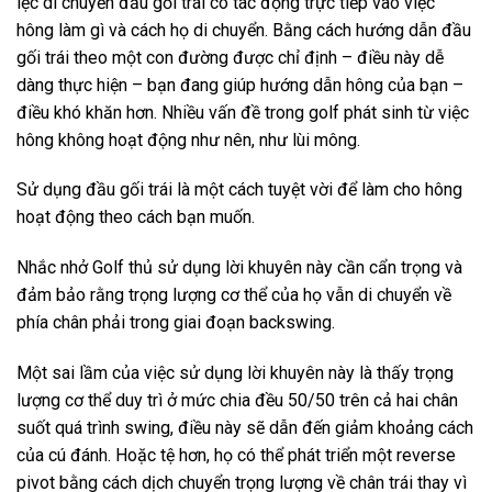
iệc di chuyển đầu gối trái có tác động trực tiếp vào việc
hông làm gì và cách họ di chuyển. Bằng cách hướng dẫn đầu
gối trái theo một con đường được chỉ định – điều này dễ
dàng thực hiện – bạn đang giúp hướng dẫn hông của bạn –
điều khó khăn hơn. Nhiều vấn đề trong golf phát sinh từ việc
hông không hoạt động như nên, như lùi mông.
Sử dụng đầu gối trái là một cách tuyệt vời để làm cho hông
hoạt động theo cách bạn muốn.
Nhắc nhở Golf thủ sử dụng lời khuyên này cần cẩn trọng và
đảm bảo rằng trọng lượng cơ thể của họ vẫn di chuyển về
phía chân phải trong giai đoạn backswing.
Một sai lầm của việc sử dụng lời khuyên này là thấy trọng
lượng cơ thể duy trì ở mức chia đều 50/50 trên cả hai chân
suốt quá trình swing, điều này sẽ dẫn đến giảm khoảng cách
của cú đánh. Hoặc tệ hơn, họ có thể phát triển một reverse
pivot bằng cách dịch chuyển trọng lượng về chân trái thay vì