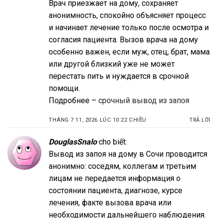
Врач приезжает на дому, сохраняет
анонимность, спокойно объясняет процесс
и начинает лечение только после осмотра и
согласия пациента. Вызов врача на дому
особенно важен, если муж, отец, брат, мама
или другой близкий уже не может
перестать пить и нуждается в срочной
помощи.
Подробнее –
срочный вывод из запоя
THÁNG 7 11, 2026 LÚC 10:22 CHIỀU
TRẢ LỜI
DouglasSnalo
cho biết:
Вывод из запоя на дому в Сочи проводится
анонимно: соседям, коллегам и третьим
лицам не передается информация о
состоянии пациента, диагнозе, курсе
лечения, факте вызова врача или
необходимости дальнейшего наблюдения.