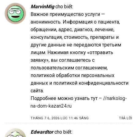
MarvinMig
cho biết:
Важное преимущество услуги —
анонимность. Информация о пациента,
обращении, адрес, диагноз, лечение,
консультация, стоимость, препараты и
другие данные не передаются третьим
лицам. Нажимая кнопку «отправить
заявку», вы соглашаетесь с
пользовательским соглашением,
политикой обработки персональных
данных и политикой конфиденциальности
сайта.
Подробнее можно узнать тут –
//narkolog-
na-dom-kazan24.ru
THÁNG 7 6, 2026 LÚC 11:46 SÁNG
TRẢ LỜI
Edwardtor
cho biết: