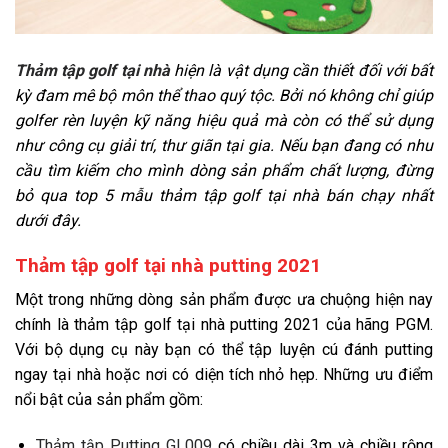
Thảm tập golf tại nhà
hiện là vật dụng cần thiết đối với bất
kỳ đam mê bộ môn thể thao quý tộc. Bởi nó không chỉ giúp
golfer rèn luyện kỹ năng hiệu quả mà còn có thể sử dụng
như công cụ giải trí, thư giãn tại gia. Nếu bạn đang có nhu
cầu tìm kiếm cho mình dòng sản phẩm chất lượng, đừng
bỏ qua top 5 mẫu thảm tập golf tại nhà bán chạy nhất
dưới đây.
Thảm tập golf tại nhà putting 2021
Một trong những dòng sản phẩm được ưa chuộng hiện nay
chính là thảm tập golf tại nhà putting 2021 của hãng PGM.
Với bộ dụng cụ này bạn có thể tập luyện cú đánh putting
ngay tại nhà hoặc nơi có diện tích nhỏ hẹp. Những ưu điểm
nổi bật của sản phẩm gồm:
Thảm tập Putting GL009
có chiều dài 3m và chiều rộng