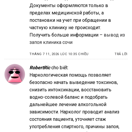
Документы оформляются только в
пределах медицинской работы, а
постановки на учет при обращении в
частную клинику не происходит.
Получить больше информации –
вывод из
запоя клиника сочи
THÁNG 7 11, 2026 LÚC 10:35 CHIỀU
TRẢ LỜI
RobertRic
cho biết:
Наркологическая помощь позволяет
безопасно начать выведение токсинов,
снизить интоксикации, восстановить
водно-солевой баланс и подобрать
дальнейшее лечение алкогольной
зависимости. Нарколог проводит анализ
состояния пациента, уточняет стаж
употребления спиртного, причины запоя,