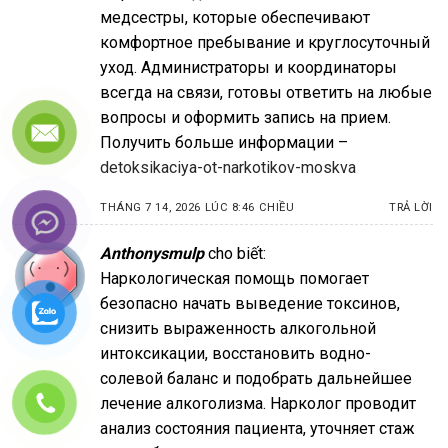
медсестры, которые обеспечивают
комфортное пребывание и круглосуточный
уход. Администраторы и координаторы
всегда на связи, готовы ответить на любые
вопросы и оформить запись на прием.
Получить больше информации –
detoksikaciya-ot-narkotikov-moskva
THÁNG 7 14, 2026 LÚC 8:46 CHIỀU
TRẢ LỜI
Anthonysmulp
cho biết:
Наркологическая помощь помогает
безопасно начать выведение токсинов,
снизить выраженность алкогольной
интоксикации, восстановить водно-
солевой баланс и подобрать дальнейшее
лечение алкоголизма. Нарколог проводит
анализ состояния пациента, уточняет стаж