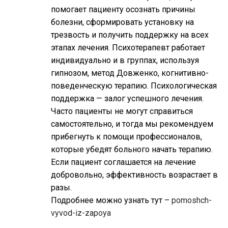
помогает пациенту осознать причины
болезни, сформировать установку на
трезвость и получить поддержку на всех
этапах лечения. Психотерапевт работает
индивидуально и в группах, используя
гипнозом, метод Довженко, когнитивно-
поведенческую терапию. Психологическая
поддержка — залог успешного лечения.
Часто пациенты не могут справиться
самостоятельно, и тогда мы рекомендуем
прибегнуть к помощи профессионалов,
которые убедят больного начать терапию.
Если пациент соглашается на лечение
добровольно, эффективность возрастает в
разы.
Подробнее можно узнать тут –
pomoshch-
vyvod-iz-zapoya