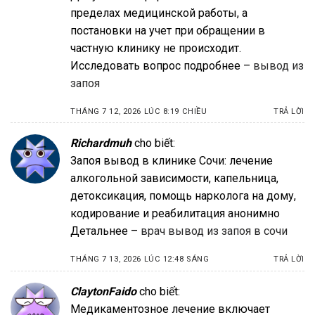
пределах медицинской работы, а
постановки на учет при обращении в
частную клинику не происходит.
Исследовать вопрос подробнее –
вывод из
запоя
THÁNG 7 12, 2026 LÚC 8:19 CHIỀU
TRẢ LỜI
Richardmuh
cho biết:
Запоя вывод в клинике Сочи: лечение
алкогольной зависимости, капельница,
детоксикация, помощь нарколога на дому,
кодирование и реабилитация анонимно
Детальнее –
врач вывод из запоя в сочи
THÁNG 7 13, 2026 LÚC 12:48 SÁNG
TRẢ LỜI
ClaytonFaido
cho biết:
Медикаментозное лечение включает