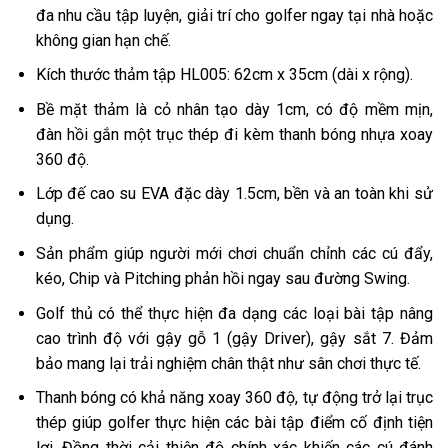
đa nhu cầu tập luyện, giải trí cho golfer ngay tại nhà hoặc
không gian hạn chế.
Kích thước thảm tập HL005: 62cm x 35cm (dài x rộng).
Bề mặt thảm là cỏ nhân tạo dày 1cm, có độ mềm mịn,
đàn hồi gắn một trục thép đi kèm thanh bóng nhựa xoay
360 độ.
Lớp đế cao su EVA đặc dày 1.5cm, bền và an toàn khi sử
dụng.
Sản phẩm giúp người mới chơi chuẩn chỉnh các cú đẩy,
kéo, Chip và Pitching phản hồi ngay sau đường Swing.
Golf thủ có thể thực hiện đa dạng các loại bài tập nâng
cao trình độ với gậy gỗ 1 (gậy Driver), gậy sắt 7. Đảm
bảo mang lại trải nghiệm chân thật như sân chơi thực tế.
Thanh bóng có khả năng xoay 360 độ, tự động trở lại trục
thép giúp golfer thực hiện các bài tập điểm cố định tiện
lợi. Đồng thời cải thiện độ chính xác khiến các cú đánh