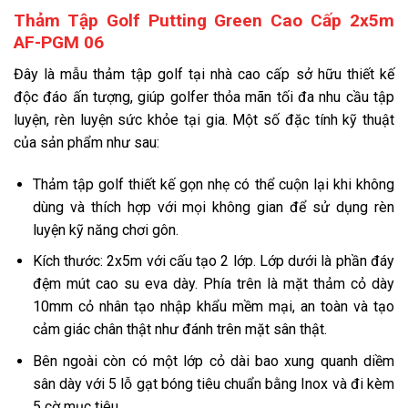
Thảm Tập Golf Putting Green Cao Cấp 2x5m
AF-PGM 06
Đây là mẫu thảm tập golf tại nhà cao cấp sở hữu thiết kế
độc đáo ấn tượng, giúp golfer thỏa mãn tối đa nhu cầu tập
luyện, rèn luyện sức khỏe tại gia. Một số đặc tính kỹ thuật
của sản phẩm như sau:
Thảm tập golf thiết kế gọn nhẹ có thể cuộn lại khi không
dùng và thích hợp với mọi không gian để sử dụng rèn
luyện kỹ năng chơi gôn.
Kích thước: 2x5m với cấu tạo 2 lớp. Lớp dưới là phần đáy
đệm mút cao su eva dày. Phía trên là mặt thảm cỏ dày
10mm cỏ nhân tạo nhập khẩu mềm mại, an toàn và tạo
cảm giác chân thật như đánh trên mặt sân thật.
Bên ngoài còn có một lớp cỏ dài bao xung quanh diềm
sân dày với 5 lỗ gạt bóng tiêu chuẩn bằng Inox và đi kèm
5 cờ mục tiêu.