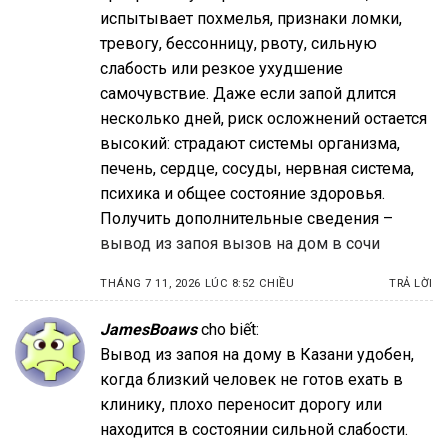
испытывает похмелья, признаки ломки,
тревогу, бессонницу, рвоту, сильную
слабость или резкое ухудшение
самочувствие. Даже если запой длится
несколько дней, риск осложнений остается
высокий: страдают системы организма,
печень, сердце, сосуды, нервная система,
психика и общее состояние здоровья.
Получить дополнительные сведения –
вывод из запоя вызов на дом в сочи
THÁNG 7 11, 2026 LÚC 8:52 CHIỀU
TRẢ LỜI
JamesBoaws
cho biết:
Вывод из запоя на дому в Казани удобен,
когда близкий человек не готов ехать в
клинику, плохо переносит дорогу или
находится в состоянии сильной слабости.