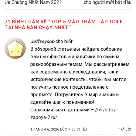
Ưa Chuộng Nhất Năm 2021
cho người mới bắt đầu
71 BÌNH LUẬN VỀ “
TOP 5 MẪU THẢM TẬP GOLF
TẠI NHÀ BÁN CHẠY NHẤT
”
Jeffreysob
cho biết:
В обзорной статье вы найдете собрание
важных фактов и аналитики по самым
разнообразным темам. Мы рассматриваем
как современные исследования, так и
исторические контексты, чтобы вы могли
получить полное представление о
предмете. Погрузитесь в мир знаний и
сделайте шаг к пониманию!
Ознакомиться с деталями –
//vivod-iz-
zapoya-2.ru/
THÁNG 4 6, 2026 LÚC 7:36 CHIỀU
TRẢ LỜI