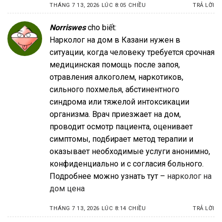
THÁNG 7 13, 2026 LÚC 8:05 CHIỀU
TRẢ LỜI
Norriswes
cho biết:
Нарколог на дом в Казани нужен в
ситуации, когда человеку требуется срочная
медицинская помощь после запоя,
отравления алкоголем, наркотиков,
сильного похмелья, абстинентного
синдрома или тяжелой интоксикации
организма. Врач приезжает на дом,
проводит осмотр пациента, оценивает
симптомы, подбирает метод терапии и
оказывает необходимые услуги анонимно,
конфиденциально и с согласия больного.
Подробнее можно узнать тут –
нарколог на
дом цена
THÁNG 7 13, 2026 LÚC 8:14 CHIỀU
TRẢ LỜI