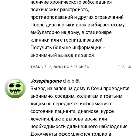
наличие хронического заболевания,
психических расстройств,
противопоказаний и других ограничений.
После диагностики врач выбирает схему:
амбулаторно на дому, в стационаре
клиники или с госпитализацией.
Получить больше информации –
анонимный вывод из запоя
THÁNG 7 12, 2026 LÚC 3:27 CHIỀU
TRẢ LỜI
Josephagome
cho biết:
Вывод из запоя на дому в Сочи проводится
анонимно: соседям, коллегам и третьим
лицам не передается информация о
состоянии пациента, диагнозе, курсе
лечения, факте вызова врача или
необходимости дальнейшего наблюдения.
Документы оформляются только в