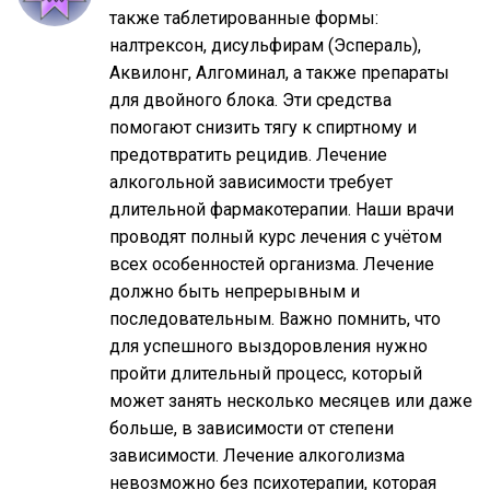
также таблетированные формы:
налтрексон, дисульфирам (Эспераль),
Аквилонг, Алгоминал, а также препараты
для двойного блока. Эти средства
помогают снизить тягу к спиртному и
предотвратить рецидив. Лечение
алкогольной зависимости требует
длительной фармакотерапии. Наши врачи
проводят полный курс лечения с учётом
всех особенностей организма. Лечение
должно быть непрерывным и
последовательным. Важно помнить, что
для успешного выздоровления нужно
пройти длительный процесс, который
может занять несколько месяцев или даже
больше, в зависимости от степени
зависимости. Лечение алкоголизма
невозможно без психотерапии, которая