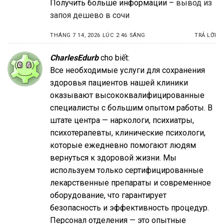
Получить больше информации –
вывод из
запоя дешево в сочи
THÁNG 7 14, 2026 LÚC 2:46 SÁNG
TRẢ LỜI
CharlesEdurb
cho biết:
Все необходимые услуги для сохранения
здоровья пациентов нашей клиники
оказывают высококвалифицированные
специалисты с большим опытом работы. В
штате центра — наркологи, психиатры,
психотерапевты, клинические психологи,
которые ежедневно помогают людям
вернуться к здоровой жизни. Мы
используем только сертифицированные
лекарственные препараты и современное
оборудование, что гарантирует
безопасность и эффективность процедур.
Персонал отделения — это опытные