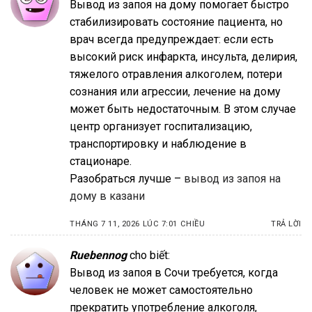
Вывод из запоя на дому помогает быстро
стабилизировать состояние пациента, но
врач всегда предупреждает: если есть
высокий риск инфаркта, инсульта, делирия,
тяжелого отравления алкоголем, потери
сознания или агрессии, лечение на дому
может быть недостаточным. В этом случае
центр организует госпитализацию,
транспортировку и наблюдение в
стационаре.
Разобраться лучше –
вывод из запоя на
дому в казани
THÁNG 7 11, 2026 LÚC 7:01 CHIỀU
TRẢ LỜI
Ruebennog
cho biết:
Вывод из запоя в Сочи требуется, когда
человек не может самостоятельно
прекратить употребление алкоголя,