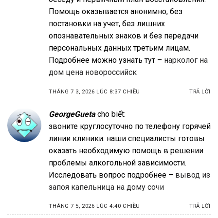
Помощь оказывается анонимно, без
постановки на учет, без лишних
опознавательных знаков и без передачи
персональных данных третьим лицам.
Подробнее можно узнать тут –
нарколог на
дом цена новороссийск
THÁNG 7 3, 2026 LÚC 8:37 CHIỀU
TRẢ LỜI
GeorgeGueta
cho biết:
звоните круглосуточно по телефону горячей
линии клиники: наши специалисты готовы
оказать необходимую помощь в решении
проблемы алкогольной зависимости.
Исследовать вопрос подробнее –
вывод из
запоя капельница на дому сочи
THÁNG 7 5, 2026 LÚC 4:40 CHIỀU
TRẢ LỜI