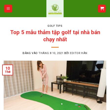
Bỏ
qua
nội
dung
GOLF TIPS
Top 5 mẫu thảm tập golf tại nhà bán
chạy nhất
ĐĂNG VÀO
THÁNG 8 10, 2021
BỞI
EDITOR HÂN
10
Th8