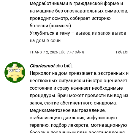
медработниками в гражданской форме и
на машине без опознавательных символов,
проводит осмотр, собирает историю
болезни (анамнез).
Углубиться в тему –
вывод из запоя вызов
на дом в сочи
THÁNG 7 2, 2026 LÚC 7:47 SÁNG
TRẢ LỜI
Charlesmot
cho biết:
Нарколог на дом приезжает в экстренных и
неотложных ситуациях и быстро оценивает
состояние и сразу начинает необходимые
процедуры. Врач может провести вывод из
запоя, снятие абстинентного синдрома,
медикаментозное вытрезвление,
стабилизацию давления, инфузионную
терапию, подбор лекарств, мотивационную
беседу и первичный план восстановления.