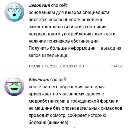
Jasonvam
cho biết:
основанием для вызова специалиста
является неспособность человека
самостоятельно выйти из состояния
непрерывного употребления алкоголя и
наличие признаков абстиненции.
Получить больше информации –
вывод из
запоя капельница
THÁNG 7 13, 2026 LÚC 9:23 CHIỀU
TRẢ LỜI
Edwinram
cho biết:
после вашего обращения наш врач
приезжает по указанному адресу с
медработниками в гражданской форме и
на машине без опознавательных символов,
проводит осмотр, собирает историю
болезни (анамнез).