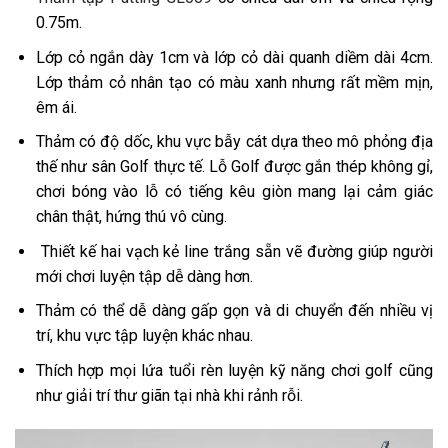
0.75m.
Lớp cỏ ngắn dày 1cm và lớp cỏ dài quanh diềm dài 4cm.
Lớp thảm cỏ nhân tạo có màu xanh nhưng rất mềm mịn,
êm ái.
Thảm có độ dốc, khu vực bẫy cát dựa theo mô phỏng địa
thế như sân Golf thực tế. Lỗ Golf được gắn thép không gỉ,
chơi bóng vào lỗ có tiếng kêu giòn mang lại cảm giác
chân thật, hứng thú vô cùng.
Thiết kế hai vạch kẻ line trắng sẵn vẽ đường giúp người
mới chơi luyện tập dễ dàng hơn.
Thảm có thể dễ dàng gấp gọn và di chuyển đến nhiều vị
trí, khu vực tập luyện khác nhau.
Thích hợp mọi lứa tuổi rèn luyện kỹ năng chơi golf cũng
như giải trí thư giãn tại nhà khi rảnh rỗi.