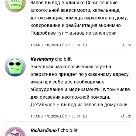
Запоя вывод в клинике Сочи: лечение
алкогольной зависимости, капельница,
детоксикация, помощь нарколога на дому,
кодирование и реабилитация анонимно
Подробнее тут –
вывод из запоя сочи
THÁNG 7 8, 2026 LÚC 8:53 CHIỀU
TRẢ LỜI
Kevintonry
cho biết:
выездная наркологическая служба
оперативно приедет по указанному адресу,
имея при себе все необходимое
оборудование и медикаменты, в том числе
для оказания неотложной помощи.
Детальнее –
вывод из запоя на дому сочи
THÁNG 7 9, 2026 LÚC 7:36 CHIỀU
TRẢ LỜI
RichardinnoT
cho biết: