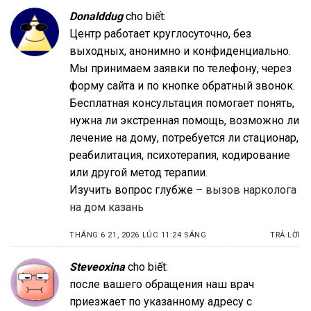
Donalddug
cho biết:
Центр работает круглосуточно, без
выходных, анонимно и конфиденциально.
Мы принимаем заявки по телефону, через
форму сайта и по кнопке обратный звонок.
Бесплатная консультация помогает понять,
нужна ли экстренная помощь, возможно ли
лечение на дому, потребуется ли стационар,
реабилитация, психотерапия, кодирование
или другой метод терапии.
Изучить вопрос глубже –
вызов нарколога
на дом казань
THÁNG 6 21, 2026 LÚC 11:24 SÁNG
TRẢ LỜI
Steveoxina
cho biết:
после вашего обращения наш врач
приезжает по указанному адресу с