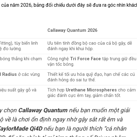
” của năm 2026, bảng đối chiếu dưới đây sẽ đưa ra góc nhìn khác
Callaway Quantum 2026
ting), tùy biến linh
Ưu tiên tính đồng bộ cao của cả bộ gậy, dễ
ệ đo lường.
đánh ngay khi khui hộp.
bóng thẳng khi chạm
Công nghệ
Tri Force Face
tập trung giữ đều
vận tốc bóng.
l Radius
ở các vùng
Thiết kế tối ưu hóa quỹ đạo, hạn chế các cú
đánh hỏng do sai tư thế.
iệu suất gậy gỗ và
Tích hợp
Urethane Microspheres
cho cảm
giác đánh cực êm tay, giảm chấn tốt.
y chọn
Callaway Quantum
nếu bạn muốn một giải
ộ về là chơi ổn định ngay nhờ gậy sắt rất êm và
aylorMade Qi4D
nếu bạn là người thích “cá nhân