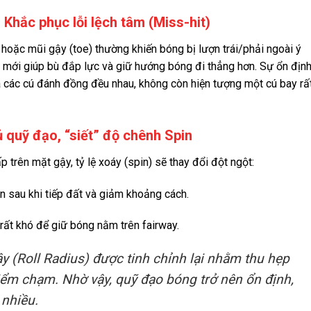
Khắc phục lỗi lệch tâm (Miss-hit)
oặc mũi gậy (toe) thường khiến bóng bị lượn trái/phải ngoài ý
mới giúp bù đắp lực và giữ hướng bóng đi thẳng hơn. Sự ổn địn
 các cú đánh đồng đều nhau, không còn hiện tượng một cú bay rấ
 quỹ đạo, “siết” độ chênh Spin
p trên mặt gậy, tỷ lệ xoáy (spin) sẽ thay đổi đột ngột:
n sau khi tiếp đất và giảm khoảng cách.
rất khó để giữ bóng nằm trên fairway.
 (Roll Radius) được tinh chỉnh lại nhằm thu hẹp
điểm chạm. Nhờ vậy, quỹ đạo bóng trở nên ổn định,
 nhiều.