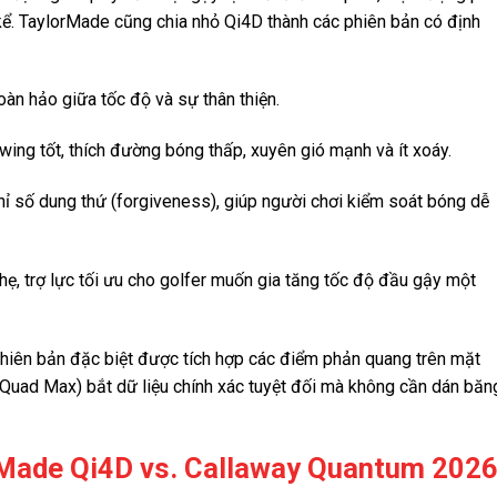
kể. TaylorMade cũng chia nhỏ Qi4D thành các phiên bản có định
àn hảo giữa tốc độ và sự thân thiện.
wing tốt, thích đường bóng thấp, xuyên gió mạnh và ít xoáy.
hỉ số dung thứ (forgiveness), giúp người chơi kiểm soát bóng dễ
hẹ, trợ lực tối ưu cho golfer muốn gia tăng tốc độ đầu gậy một
iên bản đặc biệt được tích hợp các điểm phản quang trên mặt
C Quad Max) bắt dữ liệu chính xác tuyệt đối mà không cần dán băn
rMade Qi4D vs. Callaway Quantum 202