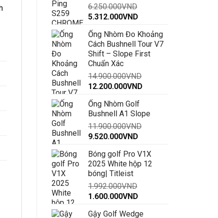
6.250.000
VND
đến
h
Giá
Giá
5.312.000
VND
30.000.000VND
gốc
hiện
Ống Nhòm Đo Khoảng
là:
tại
Cách Bushnell Tour V7
6.250.000VND.
là:
Shift – Slope First
5.312.000VND.
Chuẩn Xác
14.900.000
VND
Giá
Giá
12.200.000
VND
gốc
hiện
Ống Nhòm Golf
là:
tại
Bushnell A1 Slope
14.900.000VND.
là:
11.900.000
VND
12.200.000VND.
Giá
Giá
9.520.000
VND
gốc
hiện
Bóng golf Pro V1X
là:
tại
2025 White hộp 12
11.900.000VND.
là:
bóng| Titleist
9.520.000VND.
1.992.000
VND
Giá
Giá
1.600.000
VND
gốc
hiện
Gậy Golf Wedge
là:
tại