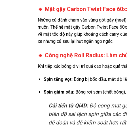
🔹 Mặt gậy Carbon Twist Face 60x: 
Những cú đánh chạm vào vùng gót gậy (heel) h
muốn. Thế hệ mặt gậy Carbon Twist Face 60x 
về mặt tốc độ này giúp khoảng cách carry của
xa nhưng cú sau lại hụt ngắn ngơ ngác.
🔹 Công nghệ Roll Radius: Làm chủ
Khi tiếp xúc bóng ở vị trí quá cao hoặc quá thấ
Spin tăng vọt:
Bóng bị bốc đầu, mất độ lă
Spin giảm sâu:
Bóng rơi sớm (chết bóng), 
Cải tiến từ Qi4D:
Độ cong mặt gậy
biên độ sai lệch spin giữa các 
dễ đoán và dễ kiểm soát hơn rất