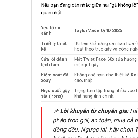
Nếu bạn đang cân nhắc giữa hai “gã khổng lồ
quan nhất:
Yếu tố so
TaylorMade Qi4D 2026
sánh
Triết lý thiết
Ưu tiên khả năng cá nhân hóa (Fit
kế
hoạt theo trục gậy và công ngh
Sửa lỗi đánh
Mặt
Twist Face 60x
sửa hướng 
lệch tâm
mũi/gót gậy.
Kiểm soát độ
Khống chế spin nhờ thiết kế
Rol
xoáy
cao/thấp.
Hiệu suất gậy
Trọng tâm tập trung nhiều vào h
sắt (Irons)
khả năng tinh chỉnh.
📌
Lời khuyên từ chuyên gia:
Hã
pháp trọn gói, an toàn, mua cả b
đồng đều. Ngược lại, hãy chọn
T