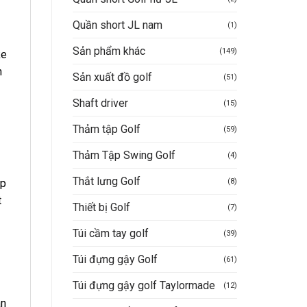
Quần short JL nam
(1)
Sản phẩm khác
(149)
ke
n
Sản xuất đồ golf
(51)
Shaft driver
(15)
Thảm tập Golf
(59)
Thảm Tập Swing Golf
(4)
Thắt lưng Golf
(8)
úp
t
Thiết bị Golf
(7)
Túi cầm tay golf
(39)
Túi đựng gậy Golf
(61)
Túi đựng gậy golf Taylormade
(12)
ân