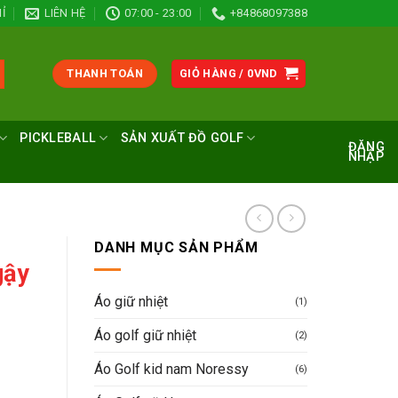
Ỉ
LIÊN HỆ
07:00 - 23:00
+84868097388
THANH TOÁN
GIỎ HÀNG /
0
VND
PICKLEBALL
SẢN XUẤT ĐỒ GOLF
ĐĂNG
NHẬP
DANH MỤC SẢN PHẨM
gậy
Áo giữ nhiệt
(1)
Áo golf giữ nhiệt
(2)
n
Áo Golf kid nam Noressy
(6)