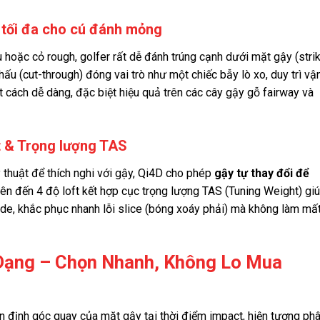
 tối đa cho cú đánh mỏng
 hoặc cỏ rough, golfer rất dễ đánh trúng cạnh dưới mặt gậy (stri
u (cut-through) đóng vai trò như một chiếc bẫy lò xo, duy trì vậ
t cách dễ dàng, đặc biệt hiệu quả trên các cây gậy gỗ fairway và
t & Trọng lượng TAS
 thuật để thích nghi với gậy, Qi4D cho phép
gậy tự thay đổi để
lên đến 4 độ loft kết hợp cục trọng lượng TAS (Tuning Weight) gi
de, khắc phục nhanh lỗi slice (bóng xoáy phải) mà không làm mấ
 Dạng – Chọn Nhanh, Không Lo Mua
n định góc quay của mặt gậy tại thời điểm impact, hiện tượng ph