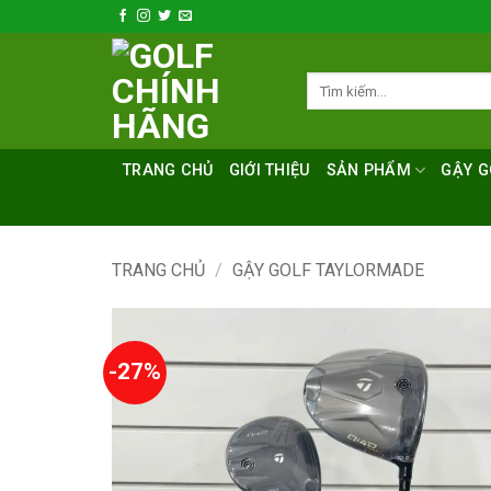
Bỏ
qua
nội
Tìm
dung
kiếm:
TRANG CHỦ
GIỚI THIỆU
SẢN PHẨM
GẬY G
TRANG CHỦ
/
GẬY GOLF TAYLORMADE
-27%