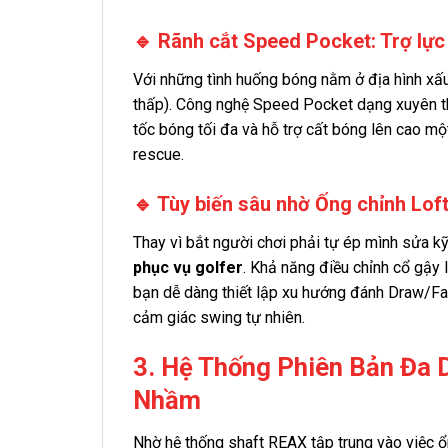
🔹 Rãnh cắt Speed Pocket: Trợ lực
Với những tình huống bóng nằm ở địa hình xấu
thấp). Công nghệ Speed Pocket dạng xuyên thấ
tốc bóng tối đa và hỗ trợ cất bóng lên cao mộ
rescue.
🔹 Tùy biến sâu nhờ Ống chỉnh Lof
Thay vì bắt người chơi phải tự ép mình sửa kỹ
phục vụ golfer
. Khả năng điều chỉnh cổ gậy 
bạn dễ dàng thiết lập xu hướng đánh Draw/Fa
cảm giác swing tự nhiên.
3. Hệ Thống Phiên Bản Đa
Nhầm
Nhờ hệ thống shaft REAX tập trung vào việc ổ