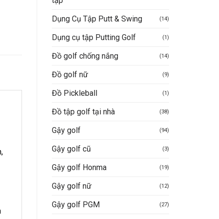
tập
Dụng Cụ Tập Putt & Swing
(14)
Dụng cụ tập Putting Golf
(1)
Đồ golf chống nắng
(14)
Đồ golf nữ
(9)
Đồ Pickleball
(1)
Đồ tập golf tại nhà
(38)
Gậy golf
(94)
Gậy golf cũ
(3)
,
Gậy golf Honma
(19)
Gậy golf nữ
(12)
Gậy golf PGM
(27)
h