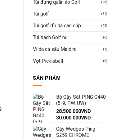
Túi đựng quần áo Golf
(28)
Túi golf
(61)
Túi golf đồ da cao cấp
(49)
Túi Xách Golf nữ
(6)
Ví da cá sấu Maidini
(1)
Vợt Pickleball
(6)
SẢN PHẨM
Bộ Gậy Sắt PING G440
(5-9, PW, UW)
g
28.500.000
VND
–
Khoảng
30.000.000
VND
giá:
Gậy Wedges Ping
6
từ
S259 CHROME
28.500.000VND