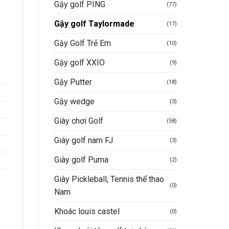
Gậy golf PING
(77)
Gậy golf Taylormade
(17)
Gậy Golf Trẻ Em
(10)
Gậy golf XXIO
(9)
Gậy Putter
(18)
Gậy wedge
(3)
Giày chơi Golf
(58)
Giày golf nam FJ
(3)
Giày golf Puma
(2)
Giày Pickleball, Tennis thể thao
(0)
Nam
Khoác louis castel
(0)