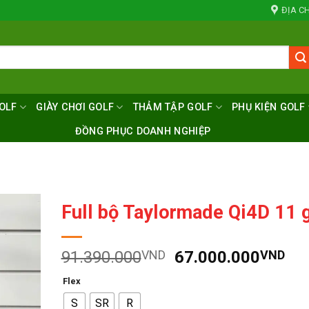
ĐỊA CH
OLF
GIÀY CHƠI GOLF
THẢM TẬP GOLF
PHỤ KIỆN GOLF
ĐỒNG PHỤC DOANH NGHIỆP
Full bộ Taylormade Qi4D 11 
Giá
Giá
91.390.000
VND
67.000.000
VND
gốc
hiệ
Flex
là:
tại
S
SR
R
91.390.000VND.
là: