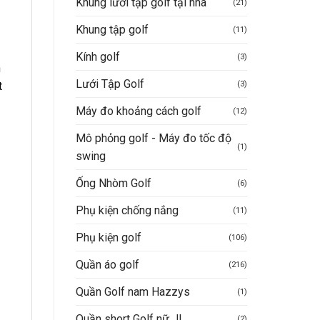
Khung lưới tập golf tại nhà
(21)
Khung tập golf
(11)
Kính golf
(3)
h
Lưới Tập Golf
(3)
t
Máy đo khoảng cách golf
(12)
Mô phỏng golf - Máy đo tốc độ
(1)
swing
Ống Nhòm Golf
(6)
Phụ kiện chống nắng
(11)
Phụ kiện golf
(106)
Quần áo golf
(216)
Quần Golf nam Hazzys
(1)
Quần short Golf nữ JL
(2)