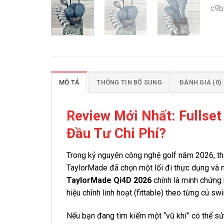
MÔ TẢ
THÔNG TIN BỔ SUNG
ĐÁNH GIÁ (0)
Review Mới Nhất: Fullse
Đầu Tư Chi Phí?
Trong kỷ nguyên công nghệ golf năm 2026, th
TaylorMade đã chọn một lối đi thực dụng và ma
TaylorMade Qi4D 2026
chính là minh chứng r
hiệu chỉnh linh hoạt (fittable) theo từng cú swi
Nếu bạn đang tìm kiếm một “vũ khí” có thể sử