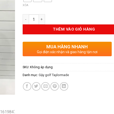
67
XÓA
Số lượng
THÊM VÀO GIỎ HÀNG
MUA HÀNG NHANH
Gọi điện xác nhận và giao hàng tận nơi
SKU:
Không áp dụng
Danh mục:
Gậy golf Taylormade