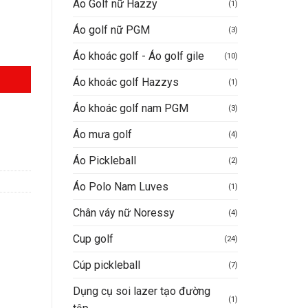
Áo Golf nữ Hazzy
(1)
.000.000VND.
Áo golf nữ PGM
(3)
Áo khoác golf - Áo golf gile
(10)
Áo khoác golf Hazzys
(1)
Áo khoác golf nam PGM
(3)
Áo mưa golf
(4)
Áo Pickleball
(2)
Áo Polo Nam Luves
(1)
Chân váy nữ Noressy
(4)
Cup golf
(24)
Cúp pickleball
(7)
Dụng cụ soi lazer tạo đường
(1)