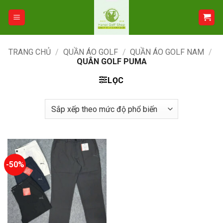
Bỏ
qua
nội
dung
TRANG CHỦ
/
QUẦN ÁO GOLF
/
QUẦN ÁO GOLF NAM
/
QUÂN GOLF PUMA
LỌC
-50%