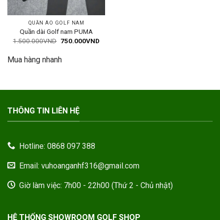
QUẦN ÁO GOLF NAM
Quần dài Golf nam PUMA
Giá
Giá
1.500.000
VND
750.000
VND
gốc
hiện
là:
tại
Mua hàng nhanh
1.500.000VND.
là:
750.000VND.
THÔNG TIN LIÊN HỆ
Hotline: 0868 097 388
Email: vuhoanganhf316@gmail.com
Giờ làm việc: 7h00 - 22h00 (Thứ 2 - Chủ nhật)
HỆ THỐNG SHOWROOM GOLF SHOP