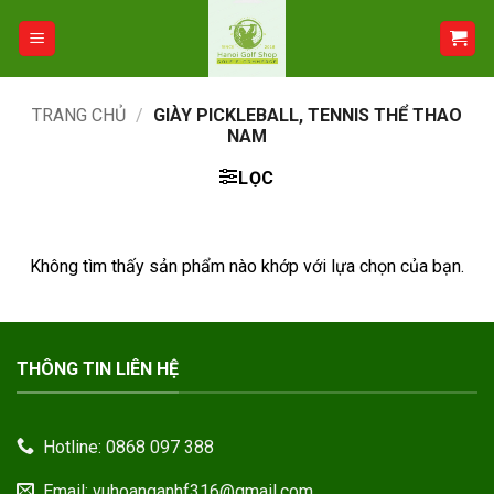
Bỏ
qua
nội
dung
TRANG CHỦ
/
GIÀY PICKLEBALL, TENNIS THỂ THAO
NAM
LỌC
Không tìm thấy sản phẩm nào khớp với lựa chọn của bạn.
THÔNG TIN LIÊN HỆ
Hotline: 0868 097 388
Email: vuhoanganhf316@gmail.com