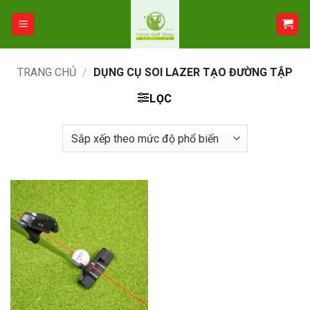
Bỏ
qua
nội
dung
TRANG CHỦ
/
DỤNG CỤ SOI LAZER TẠO ĐƯỜNG TẬP
LỌC