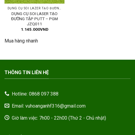
DỤNG CỤ SOI LAZER TẠO ĐƯỜNG TẬP
DỤNG CỤ SOI LASER TẠO
ĐƯỜNG TẬP PUTT – PGM
JZQ011
1.145.000
VND
Mua hàng nhanh
THÔNG TIN LIÊN HỆ
Hotline: 0868 097 388
Email: vuhoanganhf316@gmail.com
Giờ làm việc: 7h00 - 22h00 (Thứ 2 - Chủ nhật)