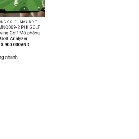
MÔ PHỎNG GOLF - MÁY ĐO TỐC ĐỘ SWING
MNQ009-2 PHI GOLF
wing Golf Mô phỏng
Golf Analyzer
13.900.000
VND
ng nhanh