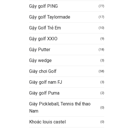
Gậy golf PING
(77)
Gậy golf Taylormade
(17)
Gậy Golf Trẻ Em
(10)
Gậy golf XXIO
(9)
Gậy Putter
(18)
Gậy wedge
(3)
Giày chơi Golf
(58)
Giày golf nam FJ
(3)
Giày golf Puma
(2)
Giày Pickleball, Tennis thể thao
(0)
Nam
Khoác louis castel
(0)