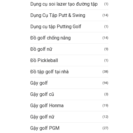
Dụng cụ soi lazer tạo đường tập
(1)
Dụng Cụ Tập Putt & Swing
(14)
Dụng cụ tập Putting Golf
(1)
Đồ golf chống nắng
(14)
Đồ golf nữ
(9)
Đồ Pickleball
(1)
Đồ tập golf tại nhà
(38)
Gậy golf
(94)
Gậy golf cũ
(3)
Gậy golf Honma
(19)
Gậy golf nữ
(12)
Gậy golf PGM
(27)