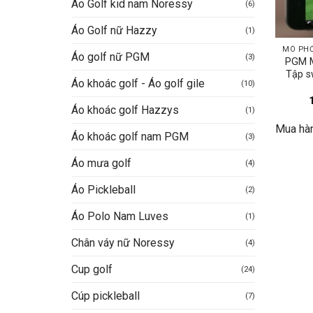
Áo Golf kid nam Noressy
(6)
Áo Golf nữ Hazzy
(1)
Áo golf nữ PGM
(3)
PGM 
Tập s
Áo khoác golf - Áo golf gile
(10)
Áo khoác golf Hazzys
(1)
Mua hà
Áo khoác golf nam PGM
(3)
Áo mưa golf
(4)
Áo Pickleball
(2)
Áo Polo Nam Luves
(1)
Chân váy nữ Noressy
(4)
Cup golf
(24)
Cúp pickleball
(7)