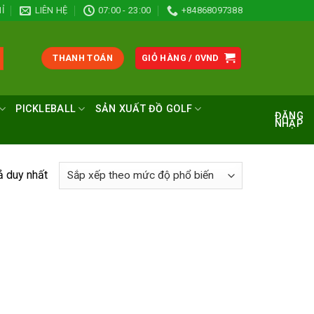
Ỉ
LIÊN HỆ
07:00 - 23:00
+84868097388
THANH TOÁN
GIỎ HÀNG /
0
VND
PICKLEBALL
SẢN XUẤT ĐỒ GOLF
ĐĂNG
NHẬP
ả duy nhất