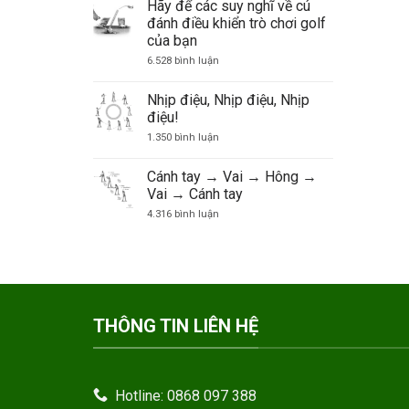
Hãy để các suy nghĩ về cú
đánh điều khiển trò chơi golf
của bạn
ở
6.528 bình luận
Hãy
để
các
Nhịp điệu, Nhịp điệu, Nhịp
suy
điệu!
nghĩ
về
ở
1.350 bình luận
cú
Nhịp
đánh
điệu,
điều
Nhịp
Cánh tay → Vai → Hông →
khiển
điệu,
trò
Vai → Cánh tay
Nhịp
chơi
điệu!
ở
4.316 bình luận
golf
Cánh
của
tay
bạn
→
Vai
→
Hông
→
Vai
→
THÔNG TIN LIÊN HỆ
Cánh
tay
Hotline: 0868 097 388