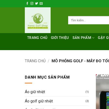
Bỏ
qua
nội
Tìm
dung
kiếm:
TRANG CHỦ
GIỚI THIỆU
SẢN PHẨM
GẬY G
TRANG CHỦ
/
MÔ PHỎNG GOLF - MÁY ĐO TỐ
DANH MỤC SẢN PHẨM
Áo giữ nhiệt
(1)
Áo golf giữ nhiệt
(2)