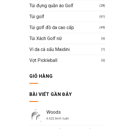
Túi đựng quần áo Golf
(28)
Túi golf
(61)
Túi golf đồ da cao cấp
(49)
Túi Xách Golf nữ
(6)
Ví da cá sấu Maidini
(1)
Vợt Pickleball
(6)
GIỎ HÀNG
BÀI VIẾT GẦN ĐÂY
Woods
ở
6.622 bình luận
Woods