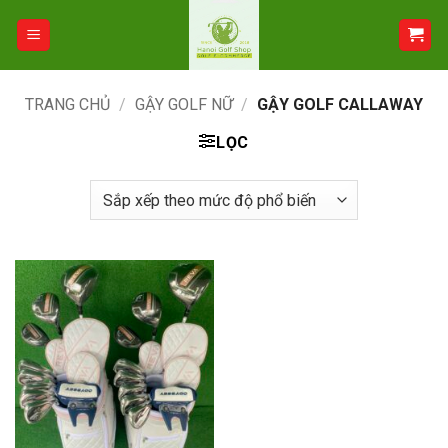
Bỏ
qua
nội
dung
TRANG CHỦ
/
GẬY GOLF NỮ
/
GẬY GOLF CALLAWAY
LỌC