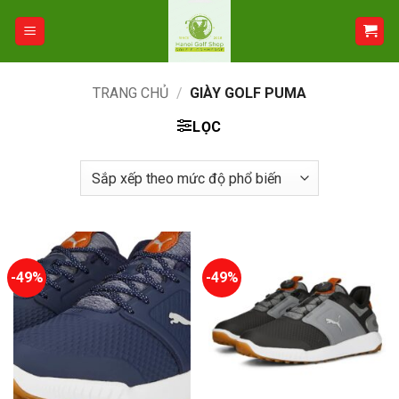
Bỏ
qua
nội
dung
TRANG CHỦ
/
GIÀY GOLF PUMA
LỌC
-49%
-49%