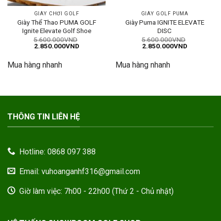
GIÀY CHƠI GOLF
GIÀY GOLF PUMA
Giày Thể Thao PUMA GOLF
Giày Puma IGNITE ELEVATE
Ignite Elevate Golf Shoe
DISC
5.600.000
VND
5.600.000
VND
Giá
Giá
Giá
Giá
2.850.000
VND
2.850.000
VND
gốc
hiện
gốc
hiện
là:
tại
là:
tại
Mua hàng nhanh
Mua hàng nhanh
5.600.000VND.
là:
5.600.000VND.
là:
2.850.000VND.
2.850.000
THÔNG TIN LIÊN HỆ
Hotline: 0868 097 388
Email: vuhoanganhf316@gmail.com
Giờ làm việc: 7h00 - 22h00 (Thứ 2 - Chủ nhật)