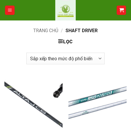
Bỏ
qua
nội
dung
TRANG CHỦ
/
SHAFT DRIVER
LỌC