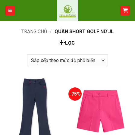
Bỏ
qua
nội
dung
TRANG CHỦ
/
QUẦN SHORT GOLF NỮ JL
LỌC
-75%