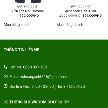
QUẦN ÁO GOLF
QUẦN GOLF NỮ
Quần golf nữ NQDW007
quần short Golf JL nữ
Giá
Giá
1.490.000
VND
2.000.000
VND
499.000
VND
gốc
hiện
là:
tại
Mua hàng nhanh
Mua hàng nhanh
2.000.000VND.
là:
499
THÔNG TIN LIÊN HỆ
Hotline: 0868 097 388
Email: vuhoanganhf316@gmail.com
Giờ làm việc: 7h00 - 22h00 (Thứ 2 - Chủ nhật)
HỆ THỐNG SHOWROOM GOLF SHOP