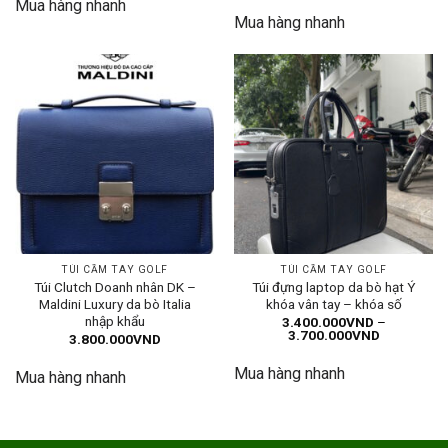
Mua hàng nhanh
Mua hàng nhanh
TÚI CẦM TAY GOLF
TÚI CẦM TAY GOLF
Túi Clutch Doanh nhân DK –
Túi đựng laptop da bò hạt Ý
Maldini Luxury da bò Italia
khóa vân tay – khóa số
nhập khẩu
3.400.000
VND
–
Khoảng
3.700.000
VND
3.800.000
VND
giá:
từ
Mua hàng nhanh
3.400.000
Mua hàng nhanh
đến
3.700.000