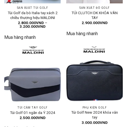
SẢN XUẤT TÚI GOLF
SẢN XUẤT ĐỒ GOLF
Túi Golf da bò Italia tay xách 2
TÚI CLUTCH DK KHÓA VÂN
chiều thương hiệu MALDINI
TAY
2.800.000
VND
–
2.900.000
VND
Khoảng
3.200.000
VND
giá:
Mua hàng nhanh
từ
Mua hàng nhanh
2.800.000VND
đến
3.200.000VND
TÚI CẦM TAY GOLF
PHỤ KIỆN GOLF
Túi Golf New 2024 khóa vân
Túi Golf 01 ngăn da Ý 2024
tay
2.500.000
VND
3.000.000
VND