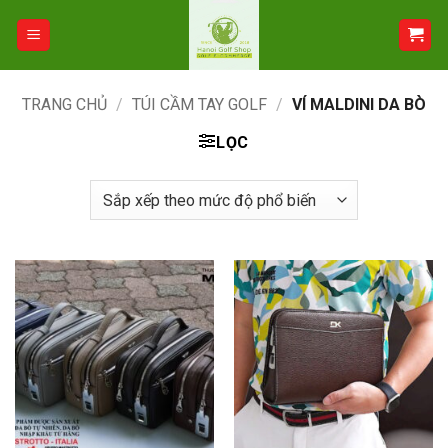
Bỏ
qua
nội
dung
TRANG CHỦ
/
TÚI CẦM TAY GOLF
/
VÍ MALDINI DA BÒ
LỌC