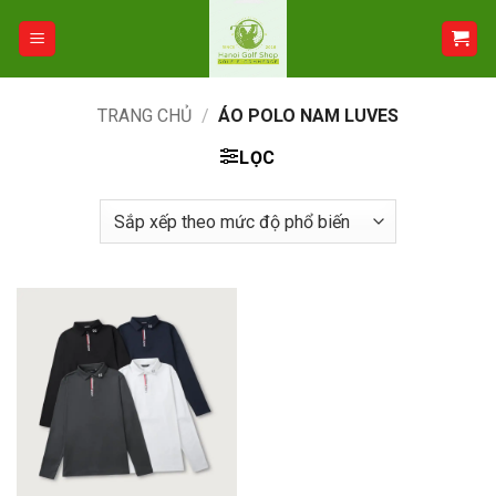
Bỏ
qua
nội
dung
TRANG CHỦ
/
ÁO POLO NAM LUVES
LỌC