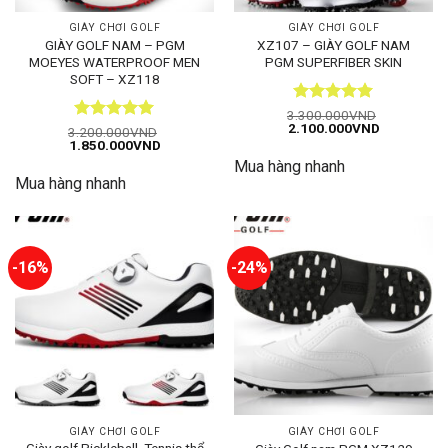
GIÀY CHƠI GOLF
GIÀY CHƠI GOLF
GIÀY GOLF NAM – PGM
XZ107 – GIÀY GOLF NAM
MOEYES WATERPROOF MEN
PGM SUPERFIBER SKIN
SOFT – XZ118
Được xếp
3.300.000
VND
Giá
Giá
2.100.000
VND
hạng
5
5
Được xếp
3.200.000
VND
gốc
hiện
Giá
Giá
1.850.000
VND
sao
hạng
5
5
là:
tại
gốc
hiện
sao
Mua hàng nhanh
3.300.000VND.
là:
là:
tại
2.100.000
Mua hàng nhanh
3.200.000VND.
là:
1.850.000VND.
-16%
-24%
GIÀY CHƠI GOLF
GIÀY CHƠI GOLF