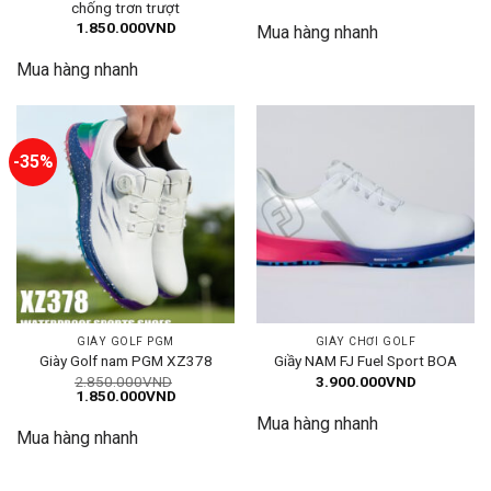
chống trơn trượt
1.850.000
VND
Mua hàng nhanh
Mua hàng nhanh
-35%
GIÀY GOLF PGM
GIÀY CHƠI GOLF
Giày Golf nam PGM XZ378
Giầy NAM FJ Fuel Sport BOA
2.850.000
VND
3.900.000
VND
Giá
Giá
1.850.000
VND
gốc
hiện
Mua hàng nhanh
là:
tại
Mua hàng nhanh
2.850.000VND.
là:
1.850.000VND.