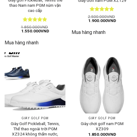
Giày golf Pickleball, Tennis thể
Giày Golf nam PGM XZ129
thao Nam nam PGM núm vặn
cao cấp
Được xếp
2.500.000
VND
Giá
Giá
1.900.000
VND
hạng
5
5
gốc
hiện
sao
Được xếp
1.850.000
VND
là:
tại
Giá
Giá
1.550.000
VND
hạng
5
5
Mua hàng nhanh
2.500.000VND.
là:
gốc
hiện
1.900.000
sao
là:
tại
Mua hàng nhanh
1.850.000VND.
là:
1.550.000VND.
GIÀY GOLF PGM
GIÀY GOLF PGM
Giày Golf Pickleball, Tennis,
Giày chơi golf nam PGM
Thể thao ngoài trời PGM
XZ309
XZ324 không thấm nước,
1.850.000
VND