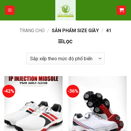
Bỏ
qua
nội
dung
TRANG CHỦ
/
SẢN PHẨM SIZE GIẦY
/
41
LỌC
-42%
-36%