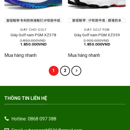
GIÀY CHƠI GOLF
GIÀY GOLF PGM
Giày Golf nam PGM XZ378
Giày Golf nam PGM XZ359
2.850.000
VND
2.900.000
VND
Giá
Giá
Giá
Giá
1.850.000
VND
1.850.000
VND
gốc
hiện
gốc
hiện
là:
tại
là:
tại
Mua hàng nhanh
Mua hàng nhanh
2.850.000VND.
là:
2.900.000VND.
là:
1.850.000VND.
1.850.000
1
2
THÔNG TIN LIÊN HỆ
Hotline: 0868 097 388