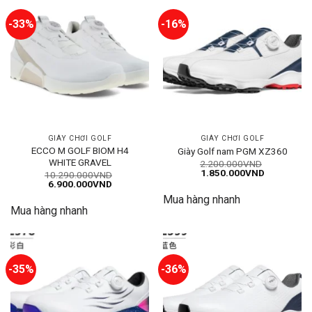
-33%
-16%
GIÀY CHƠI GOLF
GIÀY CHƠI GOLF
ECCO M GOLF BIOM H4
Giày Golf nam PGM XZ360
WHITE GRAVEL
2.200.000
VND
Giá
Giá
1.850.000
VND
10.290.000
VND
gốc
hiện
Giá
Giá
6.900.000
VND
là:
tại
gốc
hiện
Mua hàng nhanh
2.200.000VND.
là:
là:
tại
1.850.000
Mua hàng nhanh
10.290.000VND.
là:
6.900.000VND.
-35%
-36%