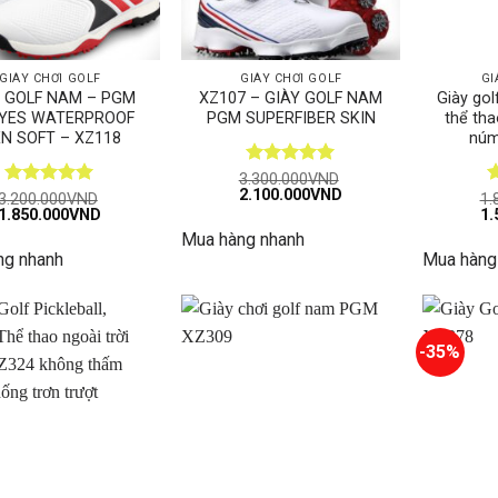
GIÀY CHƠI GOLF
GIÀY CHƠI GOLF
GI
Y GOLF NAM – PGM
XZ107 – GIÀY GOLF NAM
Giày gol
YES WATERPROOF
PGM SUPERFIBER SKIN
thể th
N SOFT – XZ118
núm
Được xếp
3.300.000
VND
Giá
Giá
2.100.000
VND
hạng
5
5
Được xếp
Đ
3.200.000
VND
1.
gốc
hiện
Giá
Giá
sao
Gi
1.850.000
VND
1.
hạng
5
5
h
là:
tại
gốc
hiện
gố
sao
s
Mua hàng nhanh
3.300.000VND.
là:
là:
tại
là:
2.100.000VND.
ng nhanh
Mua hàng
3.200.000VND.
là:
1.
1.850.000VND.
-35%