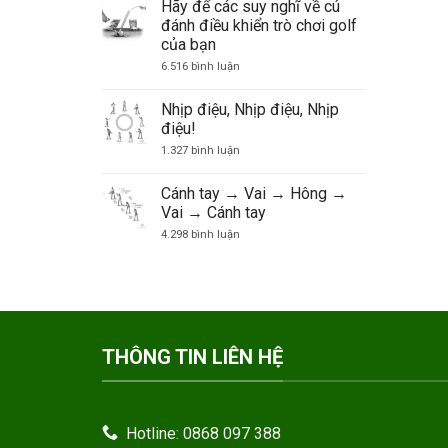
Hãy để các suy nghĩ về cú
đánh điều khiển trò chơi golf
của bạn
ở
6.516 bình luận
Hãy
để
các
Nhịp điệu, Nhịp điệu, Nhịp
suy
điệu!
nghĩ
về
ở
1.327 bình luận
cú
Nhịp
đánh
điệu,
điều
Nhịp
Cánh tay → Vai → Hông →
khiển
điệu,
trò
Vai → Cánh tay
Nhịp
chơi
điệu!
ở
4.298 bình luận
golf
Cánh
của
tay
bạn
→
Vai
→
Hông
→
Vai
→
THÔNG TIN LIÊN HỆ
Cánh
tay
Hotline: 0868 097 388