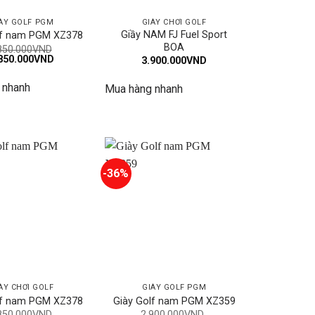
ÀY GOLF PGM
GIÀY CHƠI GOLF
Giầy NAM FJ Fuel Sport
lf nam PGM XZ378
BOA
850.000
VND
á
Giá
850.000
VND
3.900.000
VND
c
hiện
tại
 nhanh
850.000VND.
là:
Mua hàng nhanh
1.850.000VND.
-36%
ÀY CHƠI GOLF
GIÀY GOLF PGM
lf nam PGM XZ378
Giày Golf nam PGM XZ359
850.000
VND
2.900.000
VND