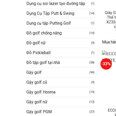
Dụng cụ soi lazer tạo đường tập
(1)
Giày Go
Dụng Cụ Tập Putt & Swing
(14)
Thể 
XZ32
Dụng cụ tập Putting Golf
(1)
c
Đồ golf chống nắng
(14)
Mua hà
Đồ golf nữ
(9)
Đồ Pickleball
(1)
Đồ tập golf tại nhà
(38)
-33%
Gậy golf
(94)
Gậy golf cũ
(3)
Gậy golf Honma
(19)
Gậy golf nữ
(12)
ECC
Gậy golf PGM
(27)