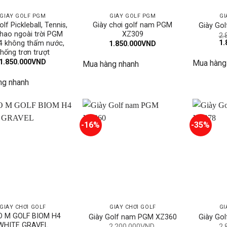
GIÀY GOLF PGM
GIÀY GOLF PGM
GI
lf Pickleball, Tennis,
Giày chơi golf nam PGM
Giày Go
thao ngoài trời PGM
XZ309
2.
Gi
1.
4 không thấm nước,
1.850.000
VND
gố
hống trơn trượt
là:
1.850.000
VND
Mua hàng
2.
Mua hàng nhanh
ng nhanh
-16%
-35%
GIÀY CHƠI GOLF
GIÀY CHƠI GOLF
GI
O M GOLF BIOM H4
Giày Golf nam PGM XZ360
Giày Go
WHITE GRAVEL
2.200.000
VND
2.