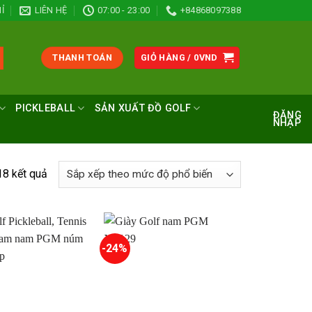
Ỉ
LIÊN HỆ
07:00 - 23:00
+84868097388
THANH TOÁN
GIỎ HÀNG /
0
VND
PICKLEBALL
SẢN XUẤT ĐỒ GOLF
ĐĂNG
NHẬP
Đã
18 kết quả
sắp
xếp
theo
mức
-24%
độ
phổ
biến