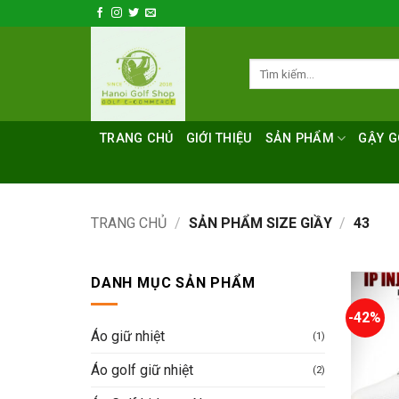
Bỏ
qua
nội
Tìm
dung
kiếm:
TRANG CHỦ
GIỚI THIỆU
SẢN PHẨM
GẬY G
TRANG CHỦ
/
SẢN PHẨM SIZE GIẦY
/
43
DANH MỤC SẢN PHẨM
-42%
Áo giữ nhiệt
(1)
Áo golf giữ nhiệt
(2)