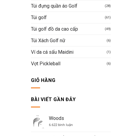
Túi đựng quần áo Golf
(28)
Túi golf
(61)
Túi golf đồ da cao cấp
(49)
Túi Xách Golf nữ
(6)
Ví da cá sấu Maidini
(1)
Vợt Pickleball
(6)
GIỎ HÀNG
BÀI VIẾT GẦN ĐÂY
Woods
ở
6.622 bình luận
Woods