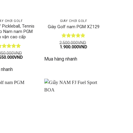
ÀY CHƠI GOLF
GIÀY CHƠI GOLF
f Pickleball, Tennis
Giày Golf nam PGM XZ129
ao Nam nam PGM
 vặn cao cấp
Được xếp
2.500.000
VND
Giá
Giá
1.900.000
VND
hạng
5
5
gốc
hiện
sao
ược xếp
850.000
VND
là:
tại
á
Giá
550.000
VND
ạng
5
5
Mua hàng nhanh
2.500.000VND.
là:
c
hiện
ao
1.900.000VND.
tại
 nhanh
850.000VND.
là:
1.550.000VND.