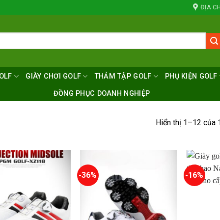
ĐỊA CH
OLF
GIÀY CHƠI GOLF
THẢM TẬP GOLF
PHỤ KIỆN GOLF
ĐỒNG PHỤC DOANH NGHIỆP
Hiển thị 1–12 của 
-36%
-16%