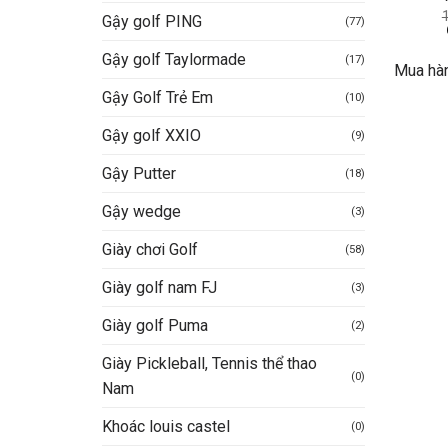
Gậy golf PING
(77)
Gậy golf Taylormade
(17)
Mua hà
Gậy Golf Trẻ Em
(10)
Gậy golf XXIO
(9)
Gậy Putter
(18)
Gậy wedge
(3)
Giày chơi Golf
(58)
Giày golf nam FJ
(3)
Giày golf Puma
(2)
Giày Pickleball, Tennis thể thao
(0)
Nam
Khoác louis castel
(0)