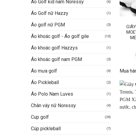
Áo Golf kid nam Noressy
(6)
Áo Golf nữ Hazzy
(1)
Áo golf nữ PGM
(3)
GIÀ
MOE
Áo khoác golf - Áo golf gile
(10)
ME
Áo khoác golf Hazzys
(1)
Áo khoác golf nam PGM
(3)
Mua hà
Áo mưa golf
(4)
Áo Pickleball
(2)
Áo Polo Nam Luves
(1)
Chân váy nữ Noressy
(4)
Cup golf
(24)
Cúp pickleball
(7)