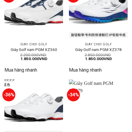
GIÀY CHƠI GOLF
GIÀY CHƠI GOLF
Giày Golf nam PGM XZ360
Giày Golf nam PGM XZ378
2.200.000
VND
2.850.000
VND
Giá
Giá
Giá
Giá
1.850.000
VND
1.850.000
VND
gốc
hiện
gốc
hiện
là:
tại
là:
tại
Mua hàng nhanh
Mua hàng nhanh
2.200.000VND.
là:
2.850.000VND.
là:
1.850.000VND.
1.850.000
-36%
-34%