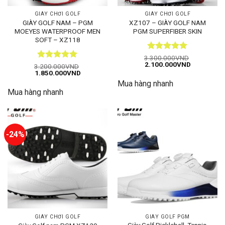
GIÀY CHƠI GOLF
GIÀY CHƠI GOLF
GIÀY GOLF NAM – PGM
XZ107 – GIÀY GOLF NAM
MOEYES WATERPROOF MEN
PGM SUPERFIBER SKIN
SOFT – XZ118
Được xếp
3.300.000
VND
Giá
Giá
2.100.000
VND
hạng
5
5
Được xếp
3.200.000
VND
gốc
hiện
Giá
Giá
1.850.000
VND
sao
hạng
5
5
là:
tại
gốc
hiện
sao
Mua hàng nhanh
3.300.000VND.
là:
là:
tại
2.100.000
Mua hàng nhanh
3.200.000VND.
là:
1.850.000VND.
-24%
GIÀY CHƠI GOLF
GIÀY GOLF PGM