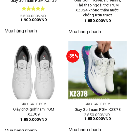
Giày Golf Pickleball, Tennis,
Giày Golf nam PGM XZ129
Thể thao ngoài trời PGM
XZ324 không thấm nước,
chống trơn trượt
Được xếp
2.500.000
VND
Giá
Giá
1.900.000
VND
hạng
5
5
1.850.000
VND
gốc
hiện
sao
là:
tại
Mua hàng nhanh
2.500.000VND.
là:
Mua hàng nhanh
1.900.000VND.
-35%
GIÀY GOLF PGM
GIÀY GOLF PGM
Giày chơi golf nam PGM
Giày Golf nam PGM XZ378
XZ309
2.850.000
VND
Giá
Giá
1.850.000
VND
1.850.000
VND
gốc
hiện
là:
tại
Mua hàng nhanh
2.850.000VND.
là:
Mua hàng nhanh