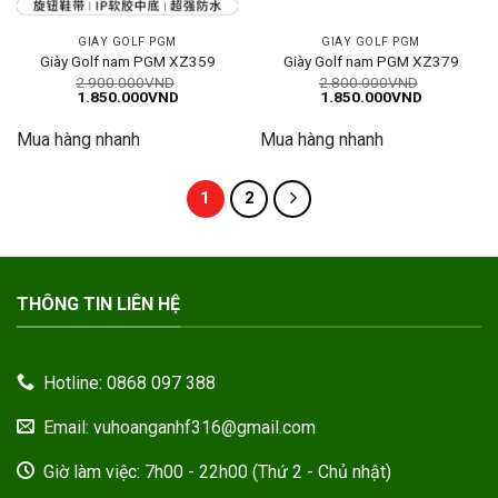
GIÀY GOLF PGM
GIÀY GOLF PGM
Giày Golf nam PGM XZ359
Giày Golf nam PGM XZ379
2.900.000
VND
2.800.000
VND
Giá
Giá
Giá
Giá
1.850.000
VND
1.850.000
VND
gốc
hiện
gốc
hiện
là:
tại
là:
tại
Mua hàng nhanh
Mua hàng nhanh
2.900.000VND.
là:
2.800.000VND.
là:
1.850.000VND.
1.850.000
1
2
THÔNG TIN LIÊN HỆ
Hotline: 0868 097 388
Email: vuhoanganhf316@gmail.com
Giờ làm việc: 7h00 - 22h00 (Thứ 2 - Chủ nhật)