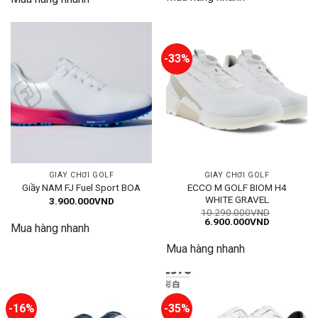
1.850.000
-33%
GIÀY CHƠI GOLF
GIÀY CHƠI GOLF
ECCO M GOLF BIOM H4
Giầy NAM FJ Fuel Sport BOA
WHITE GRAVEL
3.900.000
VND
10.290.000
VND
Giá
Giá
6.900.000
VND
Mua hàng nhanh
gốc
hiện
là:
tại
Mua hàng nhanh
10.290.000VND.
là:
6.900.000
-16%
-35%