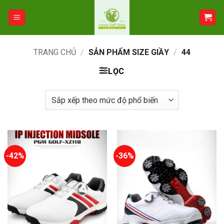
Bỏ
qua
nội
dung
TRANG CHỦ
/
SẢN PHẨM SIZE GIẦY
/
44
LỌC
-42%
-36%