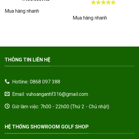
Được xếp
Mua hàng nhanh
hạng
5
5
Mua hàng nhanh
sao
THÔNG TIN LIÊN HỆ
Hotline: 0868 097 388
Email: vuhoanganhf316@gmail.com
Giờ làm việc: 7h00 - 22h00 (Thứ 2 - Chủ nhật)
HỆ THỐNG SHOWROOM GOLF SHOP