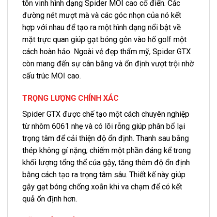
tôn vinh hình dạng Spider MOI cao cổ điển. Các
đường nét mượt mà và các góc nhọn của nó kết
hợp với nhau để tạo ra một hình dạng nổi bật về
mặt trực quan giúp gạt bóng gôn vào hố golf một
cách hoàn hảo. Ngoài vẻ đẹp thẩm mỹ, Spider GTX
còn mang đến sự cân bằng và ổn định vượt trội nhờ
cấu trúc MOI cao.
TRỌNG LƯỢNG CHÍNH XÁC
Spider GTX được chế tạo một cách chuyên nghiệp
từ nhôm 6061 nhẹ và có lõi rỗng giúp phân bổ lại
trọng tâm để cải thiện độ ổn định. Thanh sau bằng
thép không gỉ nặng, chiếm một phần đáng kể trong
khối lượng tổng thể của gậy, tăng thêm độ ổn định
bằng cách tạo ra trọng tâm sâu. Thiết kế này giúp
gậy gạt bóng chống xoắn khi va chạm để có kết
quả ổn định hơn.