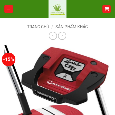
Bỏ
qua
nội
dung
TRANG CHỦ
/
SẢN PHẨM KHÁC
-15%