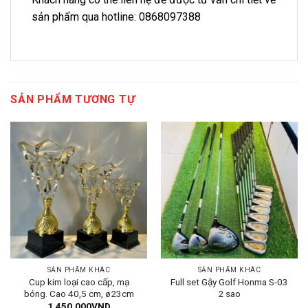
sản phẩm qua hotline: 0868097388
SẢN PHẨM TƯƠNG TỰ
SẢN PHẨM KHÁC
SẢN PHẨM KHÁC
Cup kim loại cao cấp, mạ
Full set Gậy Golf Honma S-03
bóng. Cao 40,5 cm, ø23cm
2 sao
1.450.000
VND