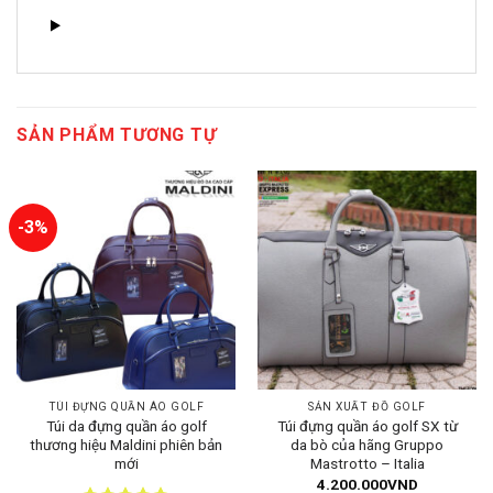
SẢN PHẨM TƯƠNG TỰ
-3%
TÚI ĐỰNG QUẦN ÁO GOLF
SẢN XUẤT ĐỒ GOLF
Túi da đựng quần áo golf
Túi đựng quần áo golf SX từ
thương hiệu Maldini phiên bản
da bò của hãng Gruppo
mới
Mastrotto – Italia
4.200.000
VND