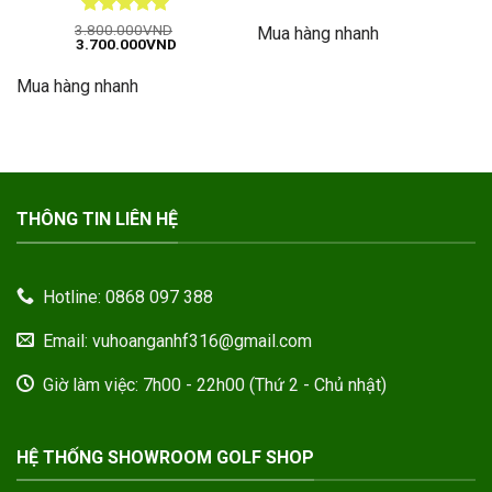
Được xếp
3.800.000
VND
Mua hàng nhanh
Giá
Giá
3.700.000
VND
hạng
5
5
gốc
hiện
sao
là:
tại
Mua hàng nhanh
3.800.000VND.
là:
3.700.000VND.
THÔNG TIN LIÊN HỆ
Hotline: 0868 097 388
Email: vuhoanganhf316@gmail.com
Giờ làm việc: 7h00 - 22h00 (Thứ 2 - Chủ nhật)
HỆ THỐNG SHOWROOM GOLF SHOP