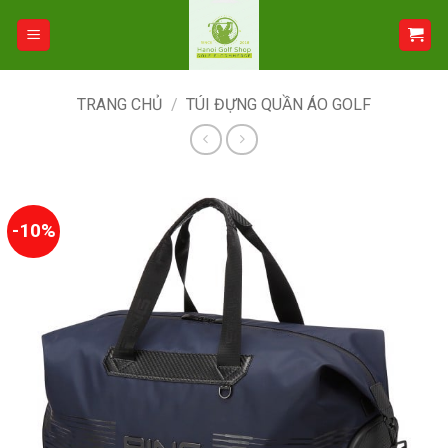
Bỏ
qua
nội
dung
TRANG CHỦ
/
TÚI ĐỰNG QUẦN ÁO GOLF
-10%