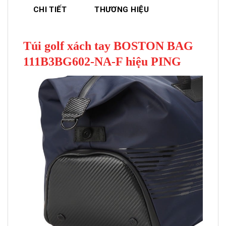
CHI TIẾT
THƯƠNG HIỆU
Túi golf xách tay BOSTON BAG
111B3BG602-NA-F hiệu PING