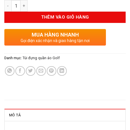
Số lượng
là:
tại
2.590.000VND.
là:
THÊM VÀO GIỎ HÀNG
2.331.000V
MUA HÀNG NHANH
Gọi điện xác nhận và giao hàng tận nơi
Danh mục:
Túi đựng quần áo Golf
MÔ TẢ