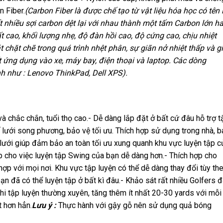
 Fiber.
(Carbon Fiber là được chế tạo từ vật liệu hóa học có tên 
ất nhiều sợi carbon dệt lại với nhau thành một tấm Carbon lớn h
ất cao, khối lượng nhẹ, độ đàn hồi cao, độ cứng cao, chịu nhiệt
 chặt chẽ trong quá trình nhệt phân, sự giãn nở nhiệt thấp và g
t ứng dụng vào xe, máy bay, điện thoại và laptop. Các dòng
nh như : Lenovo ThinkPad, Dell XPS).
và chắc chắn, tuổi thọ cao.- Dễ dàng lắp đặt ở bất cứ đâu hỗ trợ t
kế lưới song phương, bảo vệ tối ưu. Thích hợp sử dụng trong nhà, b
a lưới giúp đảm bảo an toàn tối ưu xung quanh khu vực luyện tập c
úp cho việc luyện tập Swing của bạn dễ dàng hơn.- Thích hợp cho
ù hợp với mọi nơi. Khu vực tập luyện có thể dễ dàng thay đổi tùy th
bạn đã có thể luyện tập ở bất kì đâu.- Khảo sát rất nhiều Golfers 
hi tập luyện thường xuyên, tăng thêm ít nhất 20-30 yards với mỗi
t hơn hẳn.
Lưu ý :
Thực hành với gậy gỗ nên sử dụng quả bóng