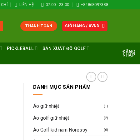
 CHỈ
LIÊN HỆ
07:00 - 23:00
+84868097388
THANH TOÁN
GIỎ HÀNG /
0
VND
PICKLEBALL
SẢN XUẤT ĐỒ GOLF
ĐĂNG
NHẬP
DANH MỤC SẢN PHẨM
Áo giữ nhiệt
(1)
Áo golf giữ nhiệt
(2)
Áo Golf kid nam Noressy
(6)