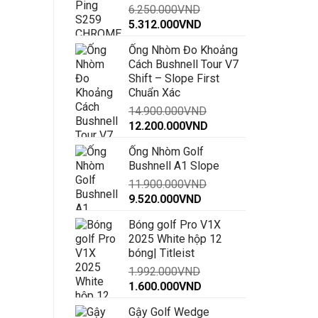
6.250.000
VND
đến
Giá
Giá
5.312.000
VND
30.000.000VND
gốc
hiện
Ống Nhòm Đo Khoảng
là:
tại
Cách Bushnell Tour V7
6.250.000VND.
là:
Shift – Slope First
5.312.000VND.
Chuẩn Xác
14.900.000
VND
Giá
Giá
12.200.000
VND
gốc
hiện
Ống Nhòm Golf
là:
tại
Bushnell A1 Slope
14.900.000VND.
là:
11.900.000
VND
12.200.000VND.
Giá
Giá
9.520.000
VND
gốc
hiện
Bóng golf Pro V1X
là:
tại
2025 White hộp 12
11.900.000VND.
là:
bóng| Titleist
9.520.000VND.
1.992.000
VND
Giá
Giá
1.600.000
VND
gốc
hiện
Gậy Golf Wedge
là:
tại