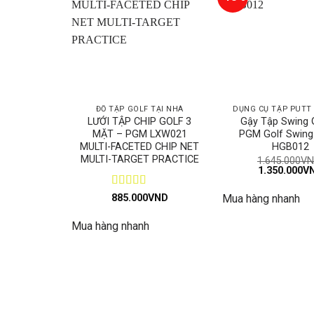
ĐỒ TẬP GOLF TẠI NHÀ
DỤNG CỤ TẬP PUTT
LƯỚI TẬP CHIP GOLF 3
Gậy Tập Swing 
MẶT – PGM LXW021
PGM Golf Swing
MULTI-FACETED CHIP NET
HGB012
MULTI-TARGET PRACTICE
1.645.000
VN
Giá
1.350.000
V
gốc
là:
Được xếp
885.000
VND
Mua hàng nhanh
1.645.000VN
hạng
5
5 sao
Mua hàng nhanh