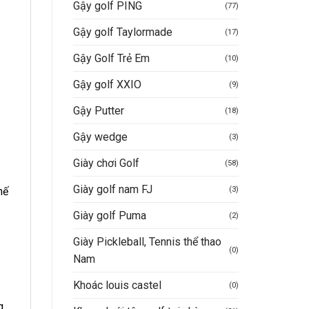
Gậy golf PING
(77)
Gậy golf Taylormade
(17)
Gậy Golf Trẻ Em
(10)
Gậy golf XXIO
(9)
Gậy Putter
(18)
Gậy wedge
(3)
Giày chơi Golf
(58)
Giày golf nam FJ
(3)
hế
Giày golf Puma
(2)
Giày Pickleball, Tennis thể thao
(0)
Nam
Khoác louis castel
(0)
g