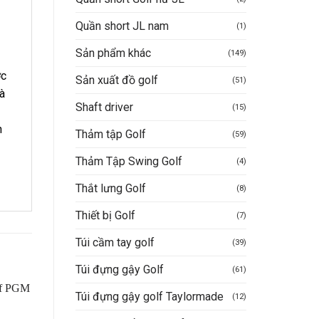
Quần short JL nam
(1)
Sản phẩm khác
(149)
ớc
Sản xuất đồ golf
(51)
à
Shaft driver
(15)
n
Thảm tập Golf
(59)
Thảm Tập Swing Golf
(4)
Thắt lưng Golf
(8)
Thiết bị Golf
(7)
Túi cầm tay golf
(39)
Túi đựng gậy Golf
(61)
Túi đựng gậy golf Taylormade
(12)
-26%
-34%