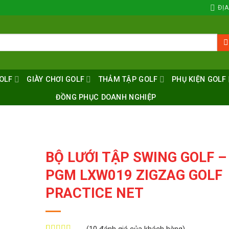
ĐỊA
OLF
GIÀY CHƠI GOLF
THẢM TẬP GOLF
PHỤ KIỆN GOLF
ĐỒNG PHỤC DOANH NGHIỆP
BỘ LƯỚI TẬP SWING GOLF –
PGM LXW019 ZIGZAG GOLF
PRACTICE NET