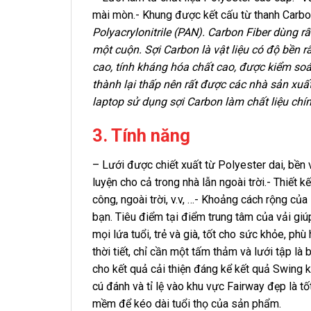
mài mòn.- Khung được kết cấu từ thanh Carbon
Polyacrylonitrile (PAN). Carbon Fiber dùng r
một cuộn. Sợi Carbon là vật liệu có độ bền r
cao, tính kháng hóa chất cao, được kiểm soát
thành lại thấp nên rất được các nhà sản xuấ
laptop sử dụng sợi Carbon làm chất liệu chí
3. Tính năng
– Lưới được chiết xuất từ Polyester
dai,
bền 
luyện cho cả trong nhà lẫn ngoài trời.- Thiết 
công, ngoài trời, v.v, …- Khoảng cách rộng củ
bạn. Tiêu điểm tại điểm trung tâm của vải gi
mọi lứa tuổi, trẻ và già, tốt cho sức khỏe, ph
thời tiết, chỉ cần một tấm thảm và lưới tập là 
cho kết quả cải thiện đáng kể kết quả Swing k
cú đánh và tỉ lệ vào khu vực Fairway đẹp là tố
mềm để kéo dài tuổi thọ của sản phẩm.