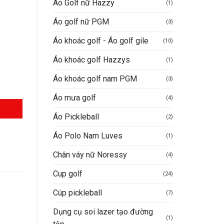
Áo Golf nữ Hazzy
(1)
Áo golf nữ PGM
(3)
Áo khoác golf - Áo golf gile
(10)
Áo khoác golf Hazzys
(1)
Áo khoác golf nam PGM
(3)
Áo mưa golf
(4)
Áo Pickleball
(2)
Áo Polo Nam Luves
(1)
Chân váy nữ Noressy
(4)
Cup golf
(24)
Cúp pickleball
(7)
Dụng cụ soi lazer tạo đường
(1)