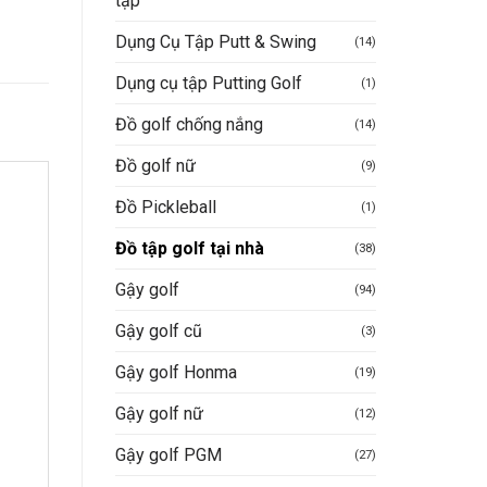
tập
Dụng Cụ Tập Putt & Swing
(14)
Dụng cụ tập Putting Golf
(1)
Đồ golf chống nắng
(14)
Đồ golf nữ
(9)
Đồ Pickleball
(1)
Đồ tập golf tại nhà
(38)
Gậy golf
(94)
Gậy golf cũ
(3)
Gậy golf Honma
(19)
Gậy golf nữ
(12)
Gậy golf PGM
(27)