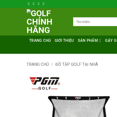
Bỏ
qua
nội
Tìm
dung
kiếm:
TRANG CHỦ
GIỚI THIỆU
SẢN PHẨM
GẬY G
TRANG CHỦ
/
ĐỒ TẬP GOLF TẠI NHÀ