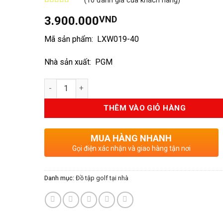
(
10
đánh giá của khách hàng)
5
10
trên 5 dựa
3.900.000
VND
trên
đánh
giá
Mã sản phẩm: LXW019-40
Nhà sản xuất: PGM
Số lượng
THÊM VÀO GIỎ HÀNG
MUA HÀNG NHANH
Gọi điện xác nhận và giao hàng tận nơi
Danh mục:
Đồ tập golf tại nhà