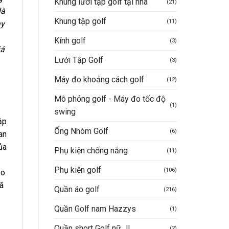
Khung lưới tập golf tại nhà
(21)
là
Khung tập golf
(11)
ay
Kính golf
(3)
iá
Lưới Tập Golf
(3)
Máy đo khoảng cách golf
(12)
Mô phỏng golf - Máy đo tốc độ
(1)
swing
ập
Ống Nhòm Golf
(6)
an
ủa
Phụ kiện chống nắng
(11)
Phụ kiện golf
(106)
eo
đã
Quần áo golf
(216)
Quần Golf nam Hazzys
(1)
Quần short Golf nữ JL
(2)