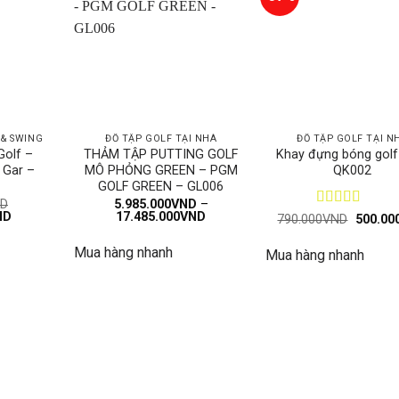
 & SWING
ĐỒ TẬP GOLF TẠI NHÀ
ĐỒ TẬP GOLF TẠI N
Golf –
THẢM TẬP PUTTING GOLF
Khay đựng bóng gol
 Gar –
MÔ PHỎNG GREEN – PGM
QK002
GOLF GREEN – GL006
D
5.985.000
VND
–
Giá
Khoảng
ND
17.485.000
VND
Được xếp
Giá
790.000
VND
500.00
hiện
giá:
gốc
hạng
5
5 sao
tại
từ
là:
Mua hàng nhanh
D.
là:
5.985.000VND
Mua hàng nhanh
790.00
1.350.000VND.
đến
17.485.000VND