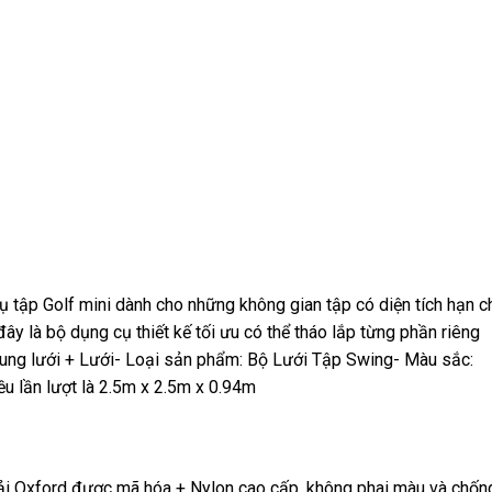
 tập Golf mini dành cho những không gian tập có diện tích hạn c
ây là bộ dụng cụ thiết kế tối ưu có thể tháo lắp từng phần riêng
Khung lưới + Lưới- Loại sản phẩm: Bộ Lưới Tập Swing- Màu sắc:
ều lần lượt là 2.5m x 2.5m x 0.94m
 Vải Oxford được mã hóa + Nylon cao cấp, không phai màu và chốn