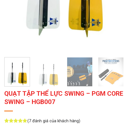
QUẠT TẬP THỂ LỰC SWING – PGM CORE
SWING – HGB007
(
7
đánh giá của khách hàng)
5
7
trên 5