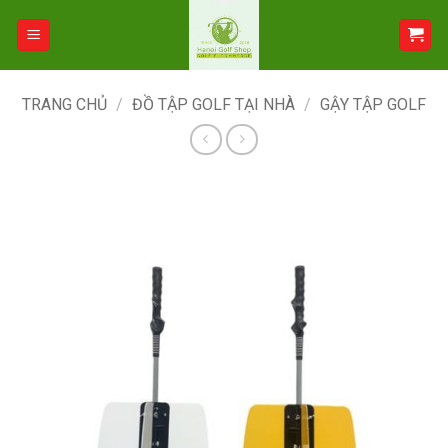
Bỏ
qua
nội
dung
TRANG CHỦ
/
ĐỒ TẬP GOLF TẠI NHÀ
/
GẬY TẬP GOLF