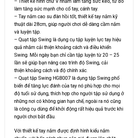
– Thiết kế hình chữ V nhằm làm tăng sức kéo, từ đó
làm tăng sức mạnh cho cổ tay, cánh tay.
– Tay nắm cao su đàn hồi tốt, thiết kế tay nắm kỹ
thuật dài 28cm, giúp người chơi dễ dàng cầm nắm
và luyện tập.
– Quạt tập Swing là dụng cụ tập luyện lực tay hiệu
quả nhằm cải thiện khoảng cách và điều khiển
Swing. Mỗi ngày bạn chỉ cần tập luyện từ 20 – 25
lần sẽ giúp bạn nâng cao trình độ Swing, cải
thiện khoảng cách và độ chính xác.
– Quạt tập Swing HGB007 là dụng tập Swing phổ
biến để tăng lực đánh của tay nó phù hợp cho mọi
độ tuổi sử dụng, thích hợp cho người tập sử dụng ở
những nơi có không gian hạn chế, ngoài ra nó cũng
là công cụ dùng để khởi động rất hiệu quả trước khi
người chơi bắt đầu.
Với thiết kế tay nắm được định hình kiểu nắm