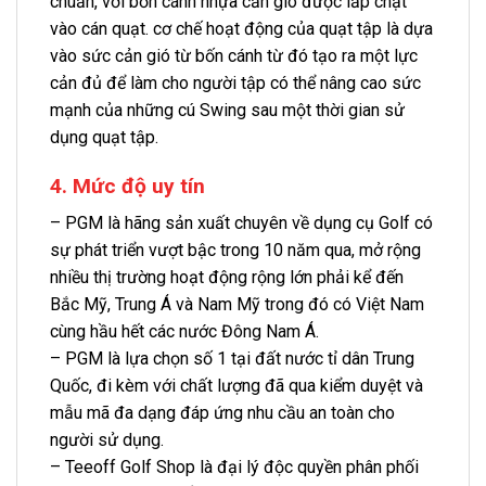
chuẩn, với bốn cánh nhựa cản gió được lắp chặt
vào cán quạt. cơ chế hoạt động của quạt tập là dựa
vào sức cản gió từ bốn cánh từ đó tạo ra một lực
cản đủ để làm cho người tập có thể nâng cao sức
mạnh của những cú Swing sau một thời gian sử
dụng quạt tập.
4. Mức độ uy tín
– PGM là hãng sản xuất chuyên về dụng cụ Golf có
sự phát triển vượt bậc trong 10 năm qua, mở rộng
nhiều thị trường hoạt động rộng lớn phải kể đến
Bắc Mỹ, Trung Á và Nam Mỹ trong đó có Việt Nam
cùng hầu hết các nước Đông Nam Á.
– PGM là lựa chọn số 1 tại đất nước tỉ dân Trung
Quốc, đi kèm với chất lượng đã qua kiểm duyệt và
mẫu mã đa dạng đáp ứng nhu cầu an toàn cho
người sử dụng.
– Teeoff Golf Shop là đại lý độc quyền phân phối