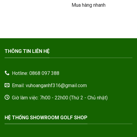
là:
tại
Mua hàng nhanh
485.000VND.
là:
345.
THÔNG TIN LIÊN HỆ
Hotline: 0868 097 388
Email: vuhoanganhf316@gmail.com
Giờ làm việc: 7h00 - 22h00 (Thứ 2 - Chủ nhật)
HỆ THỐNG SHOWROOM GOLF SHOP