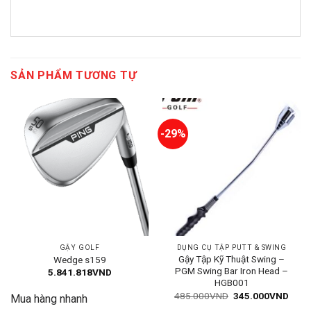
SẢN PHẨM TƯƠNG TỰ
-29%
GẬY GOLF
DỤNG CỤ TẬP PUTT & SWING
Gậy Tập Kỹ Thuật Swing –
Wedge s159
PGM Swing Bar Iron Head –
5.841.818
VND
HGB001
Giá
Giá
485.000
VND
345.000
VND
Mua hàng nhanh
gốc
hiện