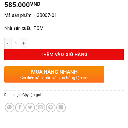
585.000
VND
dựa trên
đánh giá
Mã sản phẩm: HGB007-01
Nhà sản xuất: PGM
Số lượng
THÊM VÀO GIỎ HÀNG
MUA HÀNG NHANH
Gọi điện xác nhận và giao hàng tận nơi
Danh mục:
Gậy tập golf