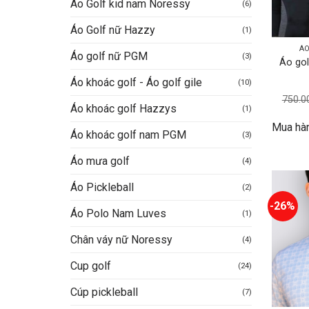
Áo Golf kid nam Noressy
(6)
Áo Golf nữ Hazzy
(1)
ÁO
Áo golf nữ PGM
(3)
Áo gol
Áo khoác golf - Áo golf gile
(10)
750.0
Áo khoác golf Hazzys
(1)
Mua hà
Áo khoác golf nam PGM
(3)
Áo mưa golf
(4)
Áo Pickleball
(2)
-26%
Áo Polo Nam Luves
(1)
Chân váy nữ Noressy
(4)
Cup golf
(24)
Cúp pickleball
(7)