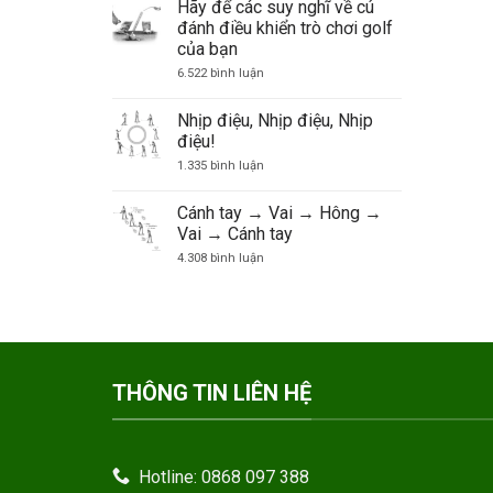
Hãy để các suy nghĩ về cú
đánh điều khiển trò chơi golf
của bạn
ở
6.522 bình luận
Hãy
để
các
Nhịp điệu, Nhịp điệu, Nhịp
suy
điệu!
nghĩ
về
ở
1.335 bình luận
cú
Nhịp
đánh
điệu,
điều
Nhịp
Cánh tay → Vai → Hông →
khiển
điệu,
trò
Vai → Cánh tay
Nhịp
chơi
điệu!
ở
4.308 bình luận
golf
Cánh
của
tay
bạn
→
Vai
→
Hông
→
Vai
→
THÔNG TIN LIÊN HỆ
Cánh
tay
Hotline: 0868 097 388