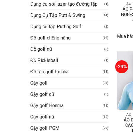
Dụng cụ soi lazer tạo đường tập
ÁO 
(1)
ÁO P
NORE
Dụng Cụ Tập Putt & Swing
(14)
Dụng cụ tập Putting Golf
(1)
Mua hà
Đồ golf chống nắng
(14)
Đồ golf nữ
(9)
Đồ Pickleball
(1)
-24%
Đồ tập golf tại nhà
(38)
Gậy golf
(94)
Gậy golf cũ
(3)
Gậy golf Honma
(19)
ÁO 
Gậy golf nữ
(12)
ÁO 
CAO
Gậy golf PGM
(27)