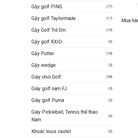
Gậy golf PING
(77)
Gậy golf Taylormade
(17)
Mua hà
Gậy Golf Trẻ Em
(10)
Gậy golf XXIO
(9)
Gậy Putter
(18)
Gậy wedge
(3)
Giày chơi Golf
(58)
Giày golf nam FJ
(3)
Giày golf Puma
(2)
Giày Pickleball, Tennis thể thao
(0)
Nam
Khoác louis castel
(0)