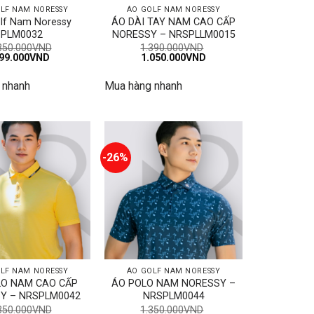
LF NAM NORESSY
ÁO GOLF NAM NORESSY
lf Nam Noressy
ÁO DÀI TAY NAM CAO CẤP
PLM0032
NORESSY – NRSPLLM0015
350.000
VND
1.390.000
VND
iá
Giá
Giá
Giá
99.000
VND
1.050.000
VND
ốc
hiện
gốc
hiện
:
tại
là:
tại
 nhanh
Mua hàng nhanh
.350.000VND.
là:
1.390.000VND.
là:
999.000VND.
1.050.000VND.
-26%
LF NAM NORESSY
ÁO GOLF NAM NORESSY
LO NAM CAO CẤP
ÁO POLO NAM NORESSY –
Y – NRSPLM0042
NRSPLM0044
350.000
VND
1.350.000
VND