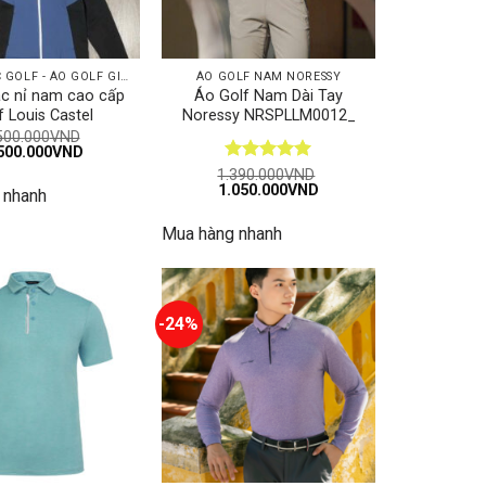
ÁO KHOÁC GOLF - ÁO GOLF GILE
ÁO GOLF NAM NORESSY
c nỉ nam cao cấp
Áo Golf Nam Dài Tay
f Louis Castel
Noressy NRSPLLM0012_
500.000
VND
á
Giá
500.000
VND
c
hiện
Được xếp
1.390.000
VND
tại
Giá
Giá
1.050.000
VND
hạng
5
5
 nhanh
500.000VND.
là:
gốc
hiện
sao
1.500.000VND.
là:
tại
Mua hàng nhanh
1.390.000VND.
là:
1.050.000VND.
-24%