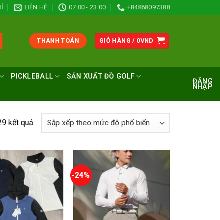
Ỉ
LIÊN HỆ
07:00 - 23:00
+84868097388
THANH TOÁN
GIỎ HÀNG /
0
VND
PICKLEBALL
SẢN XUẤT ĐỒ GOLF
ĐĂNG
NHẬP
Đã
29 kết quả
sắp
xếp
theo
mức
-24%
độ
phổ
biến