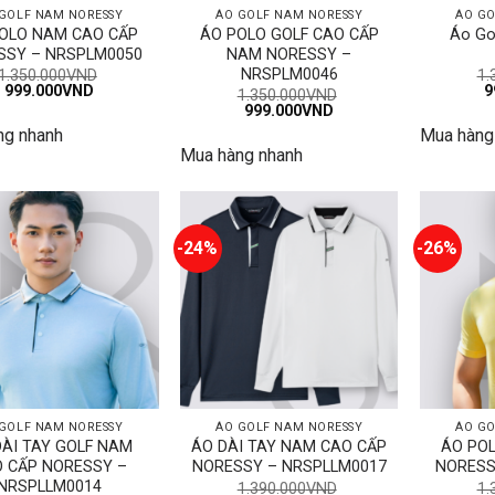
GOLF NAM NORESSY
ÁO GOLF NAM NORESSY
ÁO GO
OLO NAM CAO CẤP
ÁO POLO GOLF CAO CẤP
Áo Go
SSY – NRSPLM0050
NAM NORESSY –
NRSPLM0046
1.350.000
VND
1.
Giá
Giá
G
999.000
VND
9
1.350.000
VND
gốc
hiện
g
Giá
Giá
999.000
VND
là:
tại
là
gốc
hiện
ng nhanh
Mua hàng
1.350.000VND.
là:
1
là:
tại
999.000VND.
Mua hàng nhanh
1.350.000VND.
là:
999.000VND.
-24%
-26%
GOLF NAM NORESSY
ÁO GOLF NAM NORESSY
ÁO GO
DÀI TAY GOLF NAM
ÁO DÀI TAY NAM CAO CẤP
ÁO PO
 CẤP NORESSY –
NORESSY – NRSPLLM0017
NORESS
NRSPLLM0014
1.390.000
VND
1.