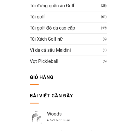
Túi đựng quần áo Golf
(28)
Túi golf
(61)
Túi golf đồ da cao cấp
(49)
Túi Xách Golf nữ
(6)
Ví da cá sấu Maidini
(1)
Vợt Pickleball
(6)
GIỎ HÀNG
BÀI VIẾT GẦN ĐÂY
Woods
ở
6.622 bình luận
Woods