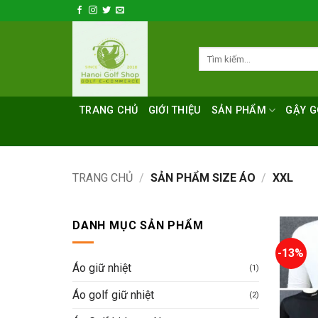
Bỏ
qua
nội
Tìm
dung
kiếm:
TRANG CHỦ
GIỚI THIỆU
SẢN PHẨM
GẬY G
TRANG CHỦ
/
SẢN PHẨM SIZE ÁO
/
XXL
DANH MỤC SẢN PHẨM
-13%
Áo giữ nhiệt
(1)
Áo golf giữ nhiệt
(2)