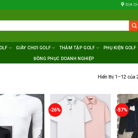
ĐỊA CH
OLF
GIÀY CHƠI GOLF
THẢM TẬP GOLF
PHỤ KIỆN GOLF
ĐỒNG PHỤC DOANH NGHIỆP
Hiển thị 1–12 của 
-26%
-57%