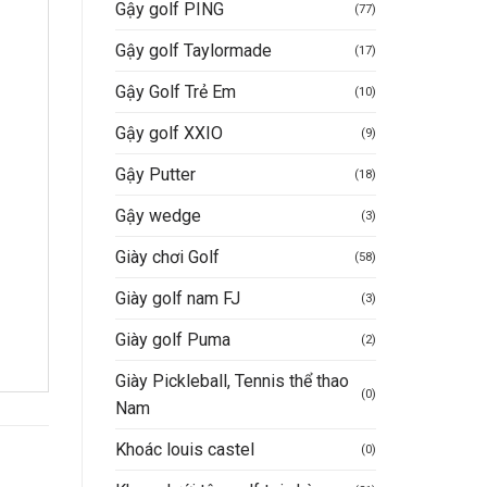
Gậy golf PING
(77)
Gậy golf Taylormade
(17)
Gậy Golf Trẻ Em
(10)
Gậy golf XXIO
(9)
Gậy Putter
(18)
Gậy wedge
(3)
Giày chơi Golf
(58)
Giày golf nam FJ
(3)
Giày golf Puma
(2)
Giày Pickleball, Tennis thể thao
(0)
Nam
Khoác louis castel
(0)