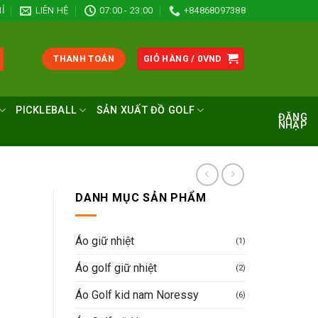
Ỉ
LIÊN HỆ
07:00 - 23:00
+84868097388
THANH TOÁN
GIỎ HÀNG /
0
VND
PICKLEBALL
SẢN XUẤT ĐỒ GOLF
ĐĂNG
NHẬP
DANH MỤC SẢN PHẨM
Áo giữ nhiệt
(1)
Áo golf giữ nhiệt
(2)
Áo Golf kid nam Noressy
(6)