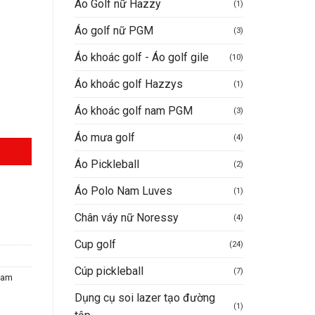
Áo Golf nữ Hazzy
(1)
Áo golf nữ PGM
(3)
0.000VND.
Áo khoác golf - Áo golf gile
(10)
Áo khoác golf Hazzys
(1)
Áo khoác golf nam PGM
(3)
Áo mưa golf
(4)
Áo Pickleball
(2)
Áo Polo Nam Luves
(1)
Chân váy nữ Noressy
(4)
Cup golf
(24)
Cúp pickleball
(7)
Nam
Dụng cụ soi lazer tạo đường
(1)