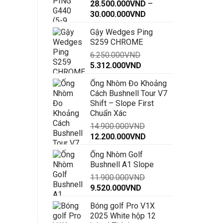
28.500.000
VND
–
Khoảng
30.000.000
VND
giá:
Gậy Wedges Ping
từ
S259 CHROME
28.500.000VND
6.250.000
VND
đến
Giá
Giá
5.312.000
VND
30.000.000VND
gốc
hiện
Ống Nhòm Đo Khoảng
là:
tại
Cách Bushnell Tour V7
6.250.000VND.
là:
Shift – Slope First
5.312.000VND.
Chuẩn Xác
14.900.000
VND
Giá
Giá
12.200.000
VND
gốc
hiện
Ống Nhòm Golf
là:
tại
Bushnell A1 Slope
14.900.000VND.
là:
11.900.000
VND
12.200.000VND.
Giá
Giá
9.520.000
VND
gốc
hiện
Bóng golf Pro V1X
là:
tại
2025 White hộp 12
11.900.000VND.
là: