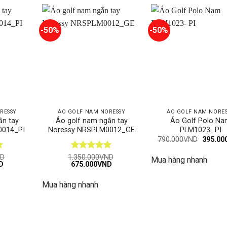
-50%
-50%
RESSY
ÁO GOLF NAM NORESSY
ÁO GOLF NAM NORE
ắn tay
Áo golf nam ngắn tay
Áo Golf Polo N
0014_PI
Noressy NRSPLM0012_GE
PLM1023- PI
Giá
790.000
VND
395.00
gốc
là:
Được xếp
D
1.350.000
VND
Mua hàng nhanh
790.00
Giá
Giá
Giá
D
675.000
VND
hạng
5
5
hiện
gốc
hiện
sao
tại
là:
tại
Mua hàng nhanh
ND.
là:
1.350.000VND.
là:
675.000VND.
675.000VND.