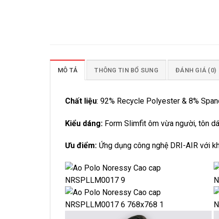
MÔ TẢ
THÔNG TIN BỔ SUNG
ĐÁNH GIÁ (0)
Chất liệu
: 92% Recycle Polyester & 8% Spa
Kiểu dáng:
Form Slimfit ôm vừa người, tôn d
Ưu điểm:
Ứng dụng công nghệ DRI-AIR với khả