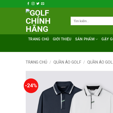
Bỏ
qua
nội
Tìm
dung
kiếm:
TRANG CHỦ
GIỚI THIỆU
SẢN PHẨM
GẬY G
TRANG CHỦ
/
QUẦN ÁO GOLF
/
QUẦN ÁO GO
-24%