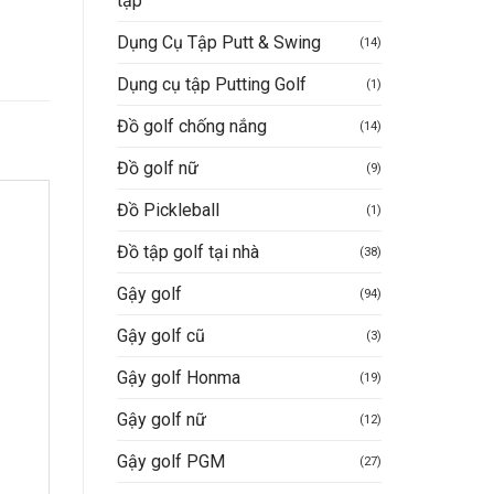
tập
Dụng Cụ Tập Putt & Swing
(14)
Dụng cụ tập Putting Golf
(1)
Đồ golf chống nắng
(14)
Đồ golf nữ
(9)
Đồ Pickleball
(1)
Đồ tập golf tại nhà
(38)
Gậy golf
(94)
Gậy golf cũ
(3)
Gậy golf Honma
(19)
Gậy golf nữ
(12)
Gậy golf PGM
(27)