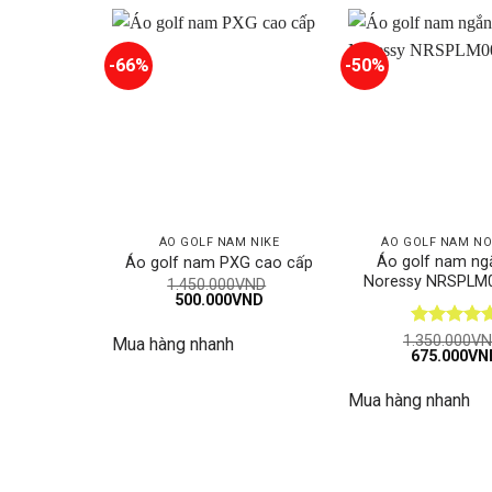
-66%
-50%
ÁO GOLF NAM NIKE
ÁO GOLF NAM NO
Áo golf nam ng
Áo golf nam PXG cao cấp
Noressy NRSPLM
1.450.000
VND
Giá
Giá
500.000
VND
gốc
hiện
là:
tại
Được xếp
1.350.000
VN
Mua hàng nhanh
1.450.000VND.
là:
Giá
675.000
VN
hạng
5
5
500.000VND.
gốc
sao
là:
Mua hàng nhanh
1.350.000V