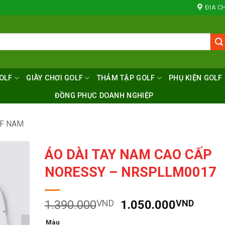
ĐỊA CH
OLF
GIÀY CHƠI GOLF
THẢM TẬP GOLF
PHỤ KIỆN GOLF
ĐỒNG PHỤC DOANH NGHIỆP
LF NAM
ÁO DÀI TAY NAM CAO CẤP
NORESSY – NRSPLLM0017
Giá
Giá
1.390.000
VND
1.050.000
VND
gốc
hiện
Màu