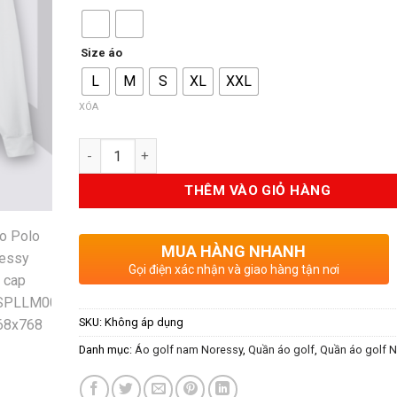
là:
tại
1.390.000VND.
là:
1.05
Size áo
L
M
S
XL
XXL
XÓA
Số lượng
THÊM VÀO GIỎ HÀNG
MUA HÀNG NHANH
Gọi điện xác nhận và giao hàng tận nơi
SKU:
Không áp dụng
Danh mục:
Áo golf nam Noressy
,
Quần áo golf
,
Quần áo golf 