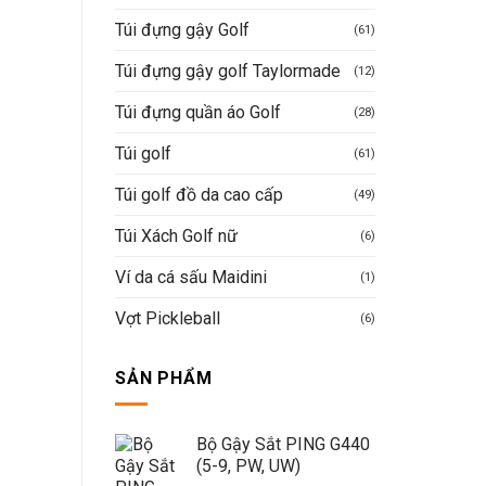
Túi đựng gậy Golf
(61)
Túi đựng gậy golf Taylormade
(12)
Túi đựng quần áo Golf
(28)
Túi golf
(61)
Túi golf đồ da cao cấp
(49)
Túi Xách Golf nữ
(6)
Ví da cá sấu Maidini
(1)
Vợt Pickleball
(6)
SẢN PHẨM
Bộ Gậy Sắt PING G440
(5-9, PW, UW)