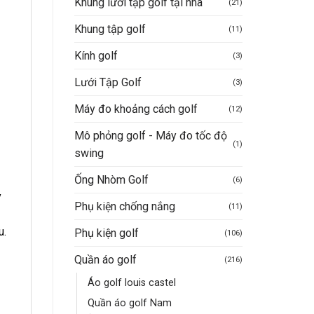
Khung lưới tập golf tại nhà
(21)
Khung tập golf
(11)
Kính golf
(3)
Lưới Tập Golf
(3)
Máy đo khoảng cách golf
(12)
Mô phỏng golf - Máy đo tốc độ
(1)
swing
Ống Nhòm Golf
(6)
y
Phụ kiện chống nắng
(11)
u.
Phụ kiện golf
(106)
Quần áo golf
(216)
Áo golf louis castel
Quần áo golf Nam