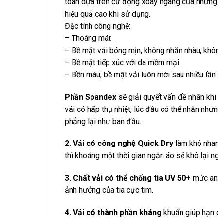
toán dựa trên cử động xoay ngang của những ng
hiệu quả cao khi sử dụng.
Đặc tính công nghệ:
– Thoáng mát
– Bề mặt vải bóng mịn, không nhăn nhàu, khôn
– Bề mặt tiếp xúc với da mềm mại
– Bền màu, bề mặt vải luôn mới sau nhiều lần 
Phần Spandex
sẽ giải quyết vấn đề nhăn khi
vải có hấp thụ nhiệt, lúc đầu có thể nhăn nhưn
phẳng lại như ban đầu.
2. Vải có công nghệ Quick Dry
làm khô nhan
thì khoảng một thời gian ngắn áo sẽ khô lại ng
3. Chất vải có thể chống tia UV 50+
mức an 
ảnh hưởng của tia cực tím.
4. Vải có thành phần kháng
khuẩn giúp hạn c