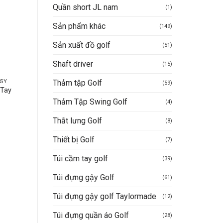
-26%
-50%
Quần short JL nam
(1)
Sản phẩm khác
(149)
Sản xuất đồ golf
(51)
Shaft driver
(15)
Thảm tập Golf
SSY
ÁO GOLF NAM NORESSY
ÁO GOLF NAM NORESSY
(59)
 Tay
Áo Golf Nam Noressy
Man Golf Noressy Polo
PLM0032
Tshirt NRSPLM0020_
Thảm Tập Swing Golf
(4)
_
1.350.000
VND
Giá
Giá
999.000
VND
Thắt lưng Golf
(8)
gốc
hiện
iá
Được xếp
1.350.000
VND
là:
tại
iện
Giá
Giá
675.000
hạng
5
5 sao
VND
Mua hàng nhanh
1.350.000VND.
là:
i
Thiết bị Golf
gốc
hiện
(7)
999.000VND.
:
là:
tại
99.000VND.
Mua hàng nhanh
1.350.000VND.
là:
Túi cầm tay golf
(39)
675.
Túi đựng gậy Golf
(61)
Túi đựng gậy golf Taylormade
(12)
Túi đựng quần áo Golf
(28)