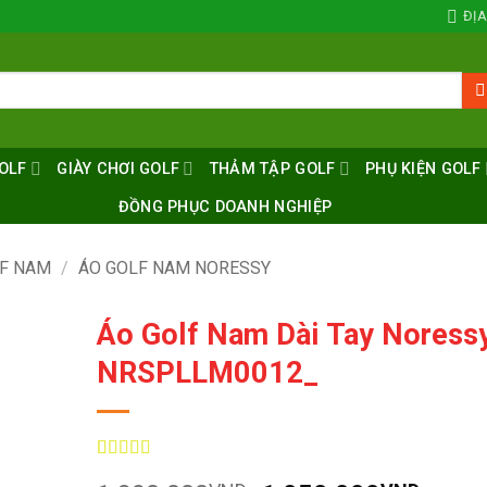
ĐỊA
OLF
GIÀY CHƠI GOLF
THẢM TẬP GOLF
PHỤ KIỆN GOLF
ĐỒNG PHỤC DOANH NGHIỆP
LF NAM
/
ÁO GOLF NAM NORESSY
Áo Golf Nam Dài Tay Noress
NRSPLLM0012_
5
4
trên 5 dựa