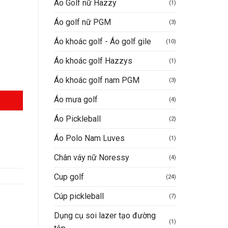
Áo Golf nữ Hazzy
(1)
Áo golf nữ PGM
(3)
Áo khoác golf - Áo golf gile
(10)
0.000VND.
Áo khoác golf Hazzys
(1)
Áo khoác golf nam PGM
(3)
Áo mưa golf
(4)
Áo Pickleball
(2)
Áo Polo Nam Luves
(1)
Chân váy nữ Noressy
(4)
Cup golf
(24)
Cúp pickleball
(7)
Dụng cụ soi lazer tạo đường
(1)