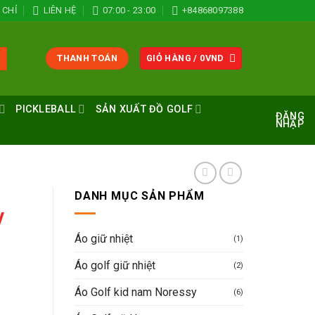
 CHỈ
LIÊN HỆ
07:00 - 23:00
+84868097388
THANH TOÁN
GIỎ HÀNG /
0
VND
PICKLEBALL
SẢN XUẤT ĐỒ GOLF
ĐĂNG
NHẬP
DANH MỤC SẢN PHẨM
y
Áo giữ nhiệt
(1)
Áo golf giữ nhiệt
(2)
Áo Golf kid nam Noressy
(6)