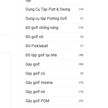
tập
Dụng Cụ Tập Putt & Swing
(14)
Dụng cụ tập Putting Golf
(1)
Đồ golf chống nắng
(14)
Đồ golf nữ
(9)
Đồ Pickleball
(1)
Đồ tập golf tại nhà
(38)
Gậy golf
(94)
Gậy golf cũ
(3)
Gậy golf Honma
(19)
Gậy golf nữ
(12)
Gậy golf PGM
(27)