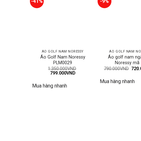
-41%
-9%
ÁO GOLF NAM NORESSY
ÁO GOLF NAM NO
Áo Golf Nam Noressy
Áo golf nam ng
PLM0029
Noressy mã
Giá
1.350.000
VND
790.000
VND
720.
Giá
Giá
gốc
799.000
VND
gốc
hiện
là:
Mua hàng nhanh
là:
tại
790.
Mua hàng nhanh
1.350.000VND.
là:
799.000VND.