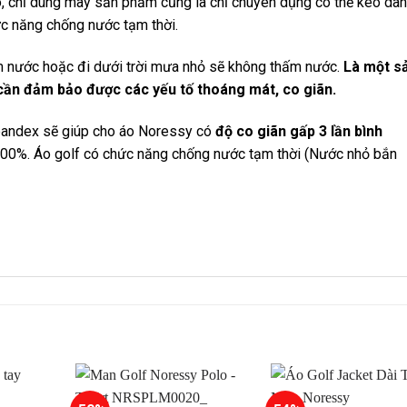
hó, chỉ dùng may sản phẩm cũng là chỉ chuyên dụng có thể kéo dãn
ức năng chống nước tạm thời.
ấm nước hoặc đi dưới trời mưa nhỏ sẽ không thấm nước.
Là một s
cần đảm bảo được các yếu tố thoáng mát, co giãn.
Spandex sẽ giúp cho áo Noressy có
độ co giãn gấp 3 lần bình
 300%. Áo golf có chức năng chống nước tạm thời (Nước nhỏ bắn