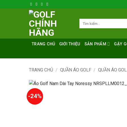
Bỏ
qua
nội
Tìm
dung
kiếm:
TRANG CHỦ
GIỚI THIỆU
SẢN PHẨM
GẬY G
TRANG CHỦ
/
QUẦN ÁO GOLF
/
QUẦN ÁO GO
-24%