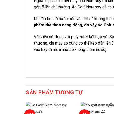
Ngoài ra, các chi tiết may của Noressy rất k
gấp 5 lần chỉ thường. Áo Golf Noressy có ch
Khi đi chơi có nước bắn vào thì sẽ không th
phẩm thể thao năng động, do vậy áo Golf 
Với việc sử dụng vải polyester kết hợp với 
thường
, chỉ may áo cũng có thể kéo dãn lên
vào hay đi mưa nhỏ sẽ không thấm nước).
SẢN PHẨM TƯƠNG TỰ