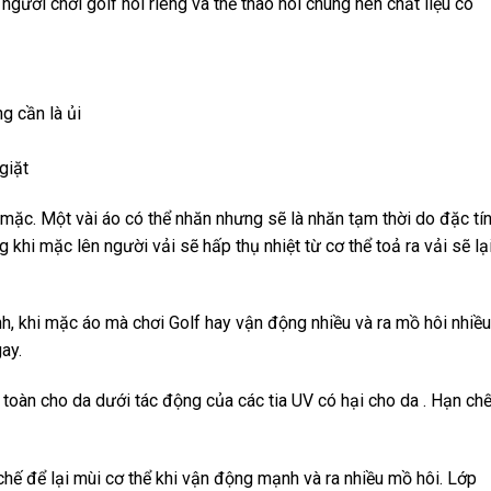
ười chơi golf nói riêng và thể thao nói chung nên chất liệu có
g cần là ủi
giặt
 mặc. Một vài áo có thể nhăn nhưng sẽ là nhăn tạm thời do đặc tí
g khi mặc lên người vải sẽ hấp thụ nhiệt từ cơ thể toả ra vải sẽ lạ
h, khi mặc áo mà chơi Golf hay vận động nhiều và ra mồ hôi nhiều
ay.
toàn cho da dưới tác động của các tia UV có hại cho da . Hạn ch
hế để lại mùi cơ thể khi vận động mạnh và ra nhiều mồ hôi. Lớp