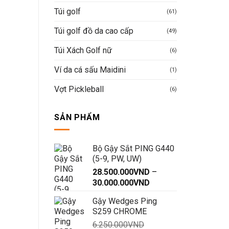
Túi golf
(61)
Túi golf đồ da cao cấp
(49)
Túi Xách Golf nữ
(6)
Ví da cá sấu Maidini
(1)
Vợt Pickleball
(6)
SẢN PHẨM
Bộ Gậy Sắt PING G440
(5-9, PW, UW)
28.500.000
VND
–
Khoảng
30.000.000
VND
giá:
Gậy Wedges Ping
từ
S259 CHROME
28.500.000VND
6.250.000
VND
đến