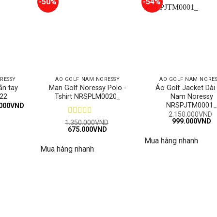
-50%
-54%
RESSY
ÁO GOLF NAM NORESSY
ÁO GOLF NAM NORE
ắn tay
Man Golf Noressy Polo -
Áo Golf Jacket Dài
 22
Tshirt NRSPLM0020_
Nam Noressy
NRSPJTM0001
Giá
000
VND
hiện
2.150.000
VND
tại
Giá
G
999.000
VND
Được xếp
1.350.000
VND
000VND.
là:
gốc
h
Giá
Giá
675.000
hạng
5
5 sao
VND
720.000VND.
là:
tạ
gốc
hiện
Mua hàng nhanh
2.150.000VND.
là
là:
tại
9
Mua hàng nhanh
1.350.000VND.
là:
675.000VND.