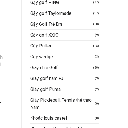
Gậy golf PING
(77)
Gậy golf Taylormade
(17)
Gậy Golf Trẻ Em
(10)
Gậy golf XXIO
(9)
Gậy Putter
(18)
Gậy wedge
nh
(3)
i
Giày chơi Golf
(58)
Giày golf nam FJ
(3)
Giày golf Puma
(2)
Giày Pickleball, Tennis thể thao
(0)
ế
Nam
Khoác louis castel
(0)