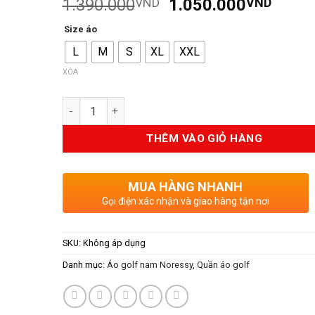
Giá
Giá
1.390.000
VND
1.050.000
VND
trên
đánh
giá
gốc
hiện
Size áo
là:
tại
L
M
S
XL
XXL
1.390.000VND.
là:
1.05
XÓA
Số lượng
THÊM VÀO GIỎ HÀNG
MUA HÀNG NHANH
Gọi điện xác nhận và giao hàng tận nơi
SKU:
Không áp dụng
Danh mục:
Áo golf nam Noressy
,
Quần áo golf